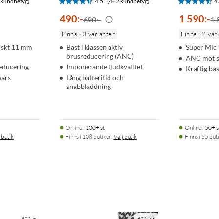
 kundbetyg)
4.5
(482 kundbetyg)
4
490
:
-
1 590
:
-
690:-
1 
Finns i 3 varianter
Finns i 2 var
miskt 11 mm
Bäst i klassen aktiv
Super Mic 
brusreducering (ANC)
ANC mot s
reducering
Imponerande ljudkvalitet
Kraftig bas
mars
Lång batteritid och
snabbladdning
Online
:
100+ st
Online
:
50+ s
 butik
Finns i 108 butiker.
Välj butik
Finns i 55 buti