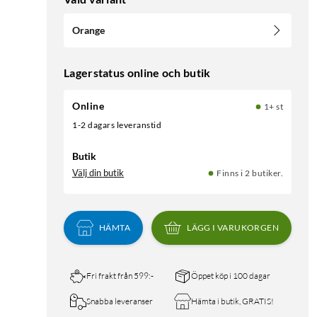
Orange
Lagerstatus online och butik
Online
1+ st
1-2 dagars leveranstid
Butik
Välj din butik
Finns i 2 butiker.
HÄMTA
LÄGG I VARUKORGEN
Fri frakt från 599:-
Öppet köp i 100 dagar
Snabba leveranser
Hämta i butik, GRATIS!