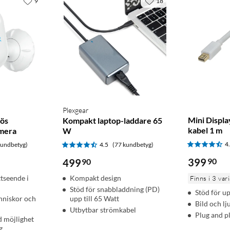
9
18
Plexgear
Mini Displa
lös
Kompakt laptop-laddare 65
kabel 1 m
mera
W
4
kundbetyg)
4.5
(77 kundbetyg)
399
90
499
90
tseende i
Kompakt design
Finns i 3 var
Stöd för snabbladdning (PD)
Stöd för up
nniskor och
upp till 65 Watt
Bild och l
Utbytbar strömkabel
Plug and pl
d möjlighet
g