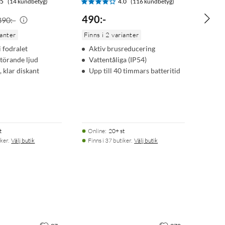
.5
(14 kundbetyg)
4.0
(116 kundbetyg)
490
:
-
890:-
ianter
Finns i 2 varianter
i fodralet
Aktiv brusreducering
törande ljud
Vattentåliga (IP54)
, klar diskant
Upp till 40 timmars batteritid
t
Online
:
20+ st
ker.
Välj butik
Finns i 37 butiker.
Välj butik