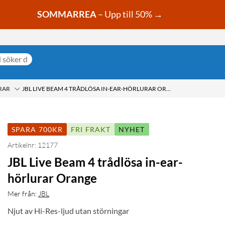
SOMMARREA
– Upp till 50% →
RAR
JBL LIVE BEAM 4 TRÅDLÖSA IN-EAR-HÖRLURAR ORANGE
SPARA 700KR
FRI FRAKT
NYHET
Artikelnr: 12177
JBL Live Beam 4 trådlösa in-ear-
hörlurar Orange
Mer från:
JBL
Njut av Hi-Res-ljud utan störningar