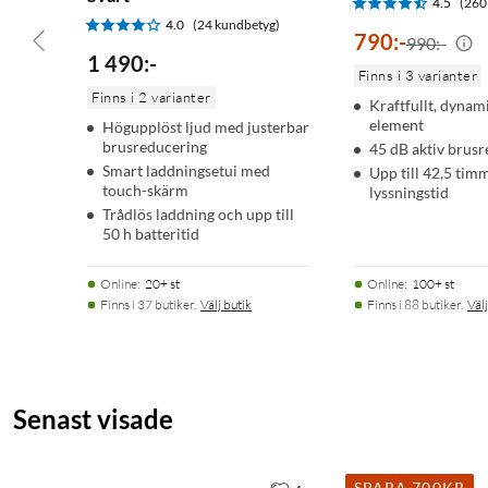
4.5
(260
1 × Säkerhetsblad
4.0
(24 kundbetyg)
790
:
-
990:-
1 490
:
-
Finns i 3 varianter
Finns i 2 varianter
Kraftfullt, dyna
element
Högupplöst ljud med justerbar
brusreducering
45 dB aktiv brus
Smart laddningsetui med
Upp till 42,5 tim
touch-skärm
lyssningstid
Trådlös laddning och upp till
50 h batteritid
Online
:
20+ st
Online
:
100+ st
Finns i 37 butiker.
Välj butik
Finns i 88 butiker.
Välj
Senast visade
SPARA 700KR