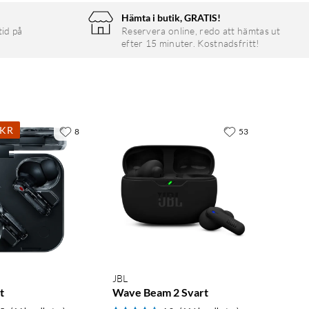
Hämta i butik, GRATIS!
tid på
Reservera online, redo att hämtas ut
efter 15 minuter. Kostnadsfritt!
0KR
8
53
JBL
t
Wave Beam 2 Svart