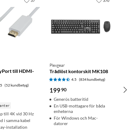
37
370
Plexgear
yPort till HDMI-
Trådlöst kontorskit MK108
4.5
(834 kundbetyg)
.5
(52 kundbetyg)
199
90
Generös batteritid
ianter
En USB-mottagare för båda
enheterna
p till 4K vid 30 Hz
För Windows och Mac-
jud i samma kabel
datorer
ay-installation