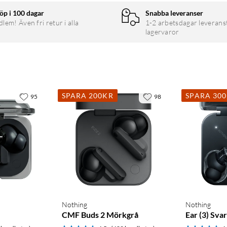
öp i 100 dagar
Snabba leveranser
em! Även fri retur i alla
1-2 arbetsdagar leverans
lagervaror
SPARA 200KR
SPARA 30
95
98
Nothing
Nothing
CMF Buds 2 Mörkgrå
Ear (3) Svar