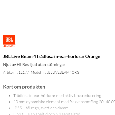
JBL Live Beam 4 trådlösa in-ear-hörlurar Orange
Njut av Hi-Res-ljud utan störningar
Artikelnr: 12177
Modellnr: JBLLIVEBEAM4ORG
Kort om produkten
Trådlösa in-ear-hörlurar med aktiv brusreducering
10 mm dynamiska element med frekvensomfång 20–40 0
IP55 – tål regn, svett och damm
Upp till 10 h speltid och 6 h samtalstid