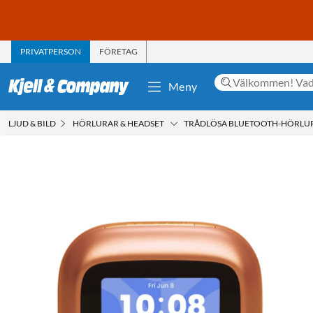
PRIVATPERSON
FÖRETAG
Meny
LJUD & BILD
HÖRLURAR & HEADSET
TRÅDLÖSA BLUETOOTH-HÖRLU