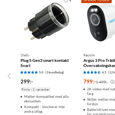
4
Shelly
Reolink
Plug S Gen3 smart kontakt
Argus 3 Pro Tråd
Svart
Övervakningska
5.0
(3 kundbetyg)
4.5
(12 
299
:
-
799
:
-
1 499:-
2K-video med nat
Finns i 2 varianter
färg
Matter-kompatibel med alla
Skiljer mellan mä
ekosystem
fordon
Kompakt – blockerar inte
Batteridriven me
andra uttag
för solcelldrivnin