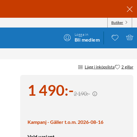
Butiker
Logga in
Bli medlem
Lägg i inköpslista
2 gillar
1 490
:
-
2 190:-
Kampanj - Gäller t.o.m. 2026-08-16
Vald variant