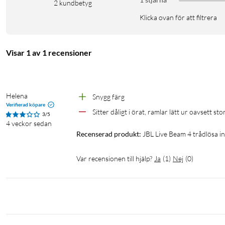
2
kundbetyg
på en dammig stig utan att behöva oroa dig för skador.
Klicka ovan för att filtrera
Batteritid och laddning
Hörlurarna ger upp till 10 timmars speltid och 6 timmars samt
Visar 1 av 1 recensioner
förlänger den totala användningstiden. Laddtiden är ungefär 2 ti
fodralet 73 g.
Tydliga samtal med inbyggd mikrofon
Helena
Snygg färg
Verifierad köpare
Den inbyggda mikrofonen med en känslighet på −38 dB ger tydlig
Sitter dåligt i örat, ramlar lätt ur oavsett sto
3/5
4 veckor sedan
AVRCP och HFP säkerställer stabil anslutning för både musik oc
Recenserad produkt:
JBL Live Beam 4 trådlösa i
Specifikationer
Var recensionen till hjälp?
Ja
(
1
)
Nej
(
0
)
Typ: Trådlösa in-ear-hörlurar
Element: 10 mm dynamiska
Frekvensomfång: 20–40 000 Hz
Impedans: 16 Ω
Känslighet: 98 dB