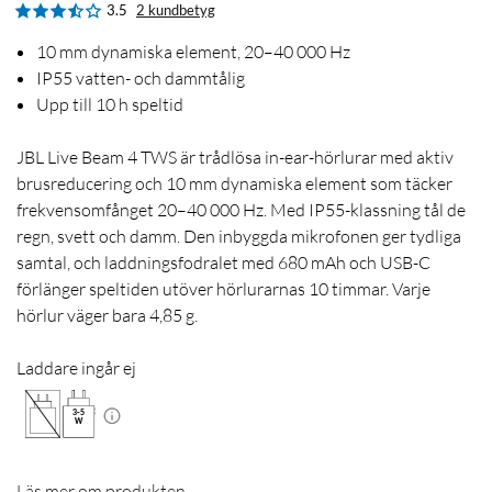
3.5
2 kundbetyg
10 mm dynamiska element, 20–40 000 Hz
IP55 vatten- och dammtålig
Upp till 10 h speltid
JBL Live Beam 4 TWS är trådlösa in-ear-hörlurar med aktiv
brusreducering och 10 mm dynamiska element som täcker
frekvensomfånget 20–40 000 Hz. Med IP55-klassning tål de
regn, svett och damm. Den inbyggda mikrofonen ger tydliga
samtal, och laddningsfodralet med 680 mAh och USB-C
förlänger speltiden utöver hörlurarnas 10 timmar. Varje
hörlur väger bara 4,85 g.
Laddare ingår ej
3
-
5
W
Läs mer om produkten