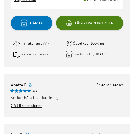
HÄMTA
LÄGG I VARUKORGEN
Fri frakt från 599:-
Öppet köp i 100 dagar
Snabba leveranser
Hämta i butik, GRATIS!
Anette P
3 veckor sedan
5/5
Verkar hålla bra i laddning.
Gå till recensionen