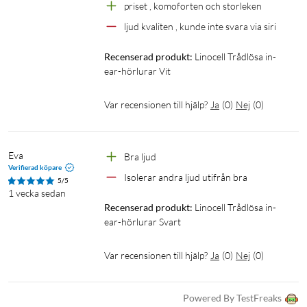
priset , komoforten och storleken
ljud kvaliten , kunde inte svara via siri
Recenserad produkt:
Linocell Trådlösa in-
ear-hörlurar Vit
Var recensionen till hjälp?
Ja
(
0
)
Nej
(
0
)
Eva
Bra ljud 
Verifierad köpare
Isolerar andra ljud utifrån bra 
5/5
1 vecka sedan
Recenserad produkt:
Linocell Trådlösa in-
ear-hörlurar Svart
Var recensionen till hjälp?
Ja
(
0
)
Nej
(
0
)
Powered By TestFreaks