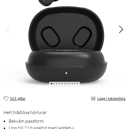
161 gillar
Lägg i inköpslista
Helt trådlösa hörlurar
Bekväm passform
Upp till 21 h speltid med laddetui