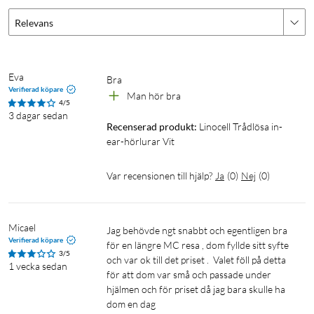
Relevans
Eva
Bra
Verifierad köpare
Man hör bra
4/5
3 dagar sedan
Recenserad produkt:
Linocell Trådlösa in-
ear-hörlurar Vit
Var recensionen till hjälp?
Ja
(
0
)
Nej
(
0
)
Micael
Jag behövde ngt snabbt och egentligen bra 
Verifierad köpare
för en längre MC resa , dom fyllde sitt syfte 
3/5
och var ok till det priset .  Valet föll på detta 
1 vecka sedan
för att dom var små och passade under 
hjälmen och för priset då jag bara skulle ha 
dom en dag 