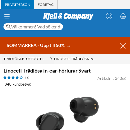
PRIVATPERSON
FÖRETAG
SOMMARREA - Upp till 50%
→
TRÅDLÖSA BLUETOOTH-HÖRLURAR
LINOCELL TRÅDLÖSA IN-EAR-HÖRLURAR SVART
Linocell Trådlösa in-ear-hörlurar Svart
4.0
Artikelnr: 24366
(840 kundbetyg)