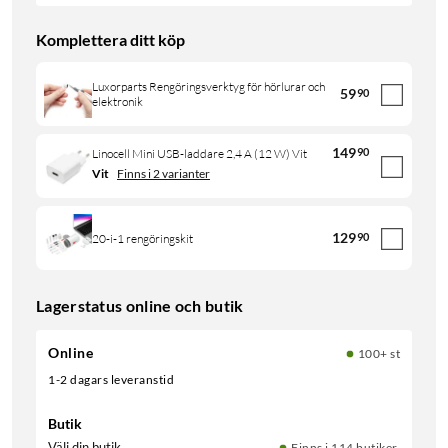
Komplettera ditt köp
Luxorparts Rengöringsverktyg för hörlurar och
59
90
elektronik
149
90
Linocell Mini USB-laddare 2,4 A (12 W) Vit
Vit
Finns i 2 varianter
129
90
20-i-1 rengöringskit
Lagerstatus online och butik
Online
100+ st
1-2 dagars leveranstid
Butik
Välj din butik
Finns i 114 butiker.