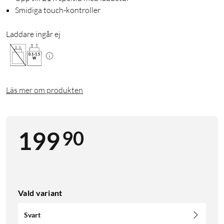
Smidiga touch-kontroller
Laddare ingår ej
0.1
-
1.5
W
Läs mer om produkten
90
199
Vald variant
Svart