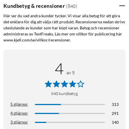
Kundbetyg & recensioner
(
840
)
Här ser du vad andra kunder tycker. Vi visar alla betyg för att göra
det enklare för dig att välja rätt produkt. Recensionerna nedan skrivs
uteslutande av kunder som har köpt varan. Betyg och recensioner
administreras av TestFreaks. Läs mer om villkor för publicering här
www.kjell.com/se/villkor/recensioner.
4
av 5
840
kundbetyg
5 stjärnor
313
4 stjärnor
291
3 stjärnor
140