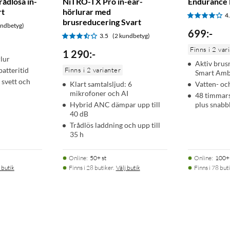
ådlösa in-
NiTRO-TX Pro in-ear-
Endurance 
rt
hörlurar med
4
brusreducering Svart
undbetyg)
699
:
-
3.5
(2 kundbetyg)
Finns i 2 var
1 290
:
-
rlur
Aktiv brus
batteritid
Finns i 2 varianter
Smart Amb
 svett och
Klart samtalsljud: 6
Vatten- o
mikrofoner och AI
48 timmars
Hybrid ANC dämpar upp till
plus snabb
40 dB
Trådlös laddning och upp till
35 h
Online
:
50+ st
Online
:
100+ 
 butik
Finns i 28 butiker.
Välj butik
Finns i 78 buti