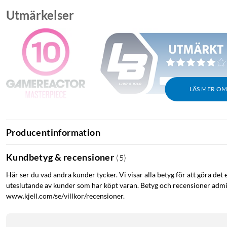
Utmärkelser
LÄS MER O
Gamereactor: "Du hittar inte bättre lurar för 990 kronor. Inte i hela vä
Ljud & Bild: "Extrem batteritid för under tusenlappen."
Producentinformation
Kort om produkten
Kundbetyg & recensioner
(
5
)
Aktiv brusreducering och ENC för tydliga samtal.
Här ser du vad andra kunder tycker. Vi visar alla betyg för att göra det 
Upp till 100 timmars batteritid med laddningsetui.
uteslutande av kunder som har köpt varan. Betyg och recensioner admin
www.kjell.com/se/villkor/recensioner.
Militärklassad konstruktion i lättviktskomposit.
Multipoint-stöd för två samtidiga enheter.