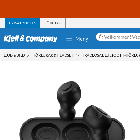
PRIVATPERSON
FÖRETAG
Meny
LJUD & BILD
HÖRLURAR & HEADSET
TRÅDLÖSA BLUETOOTH-HÖRLU