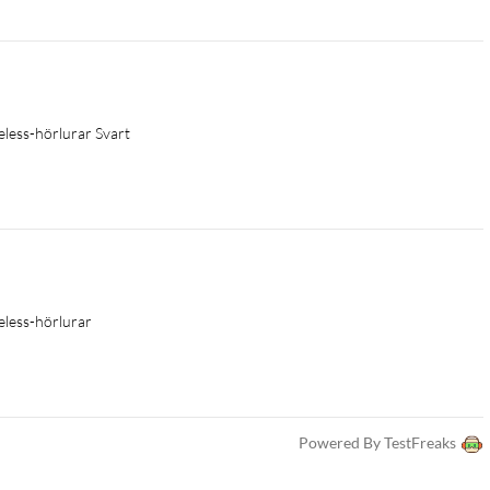
enheter samtidigt. Fysiska multifunktionsknappar ger enkel
personlig anpassning av ljud, ANC-lägen, knappfunktioner och
less-hörlurar Svart
less-hörlurar
Powered By TestFreaks