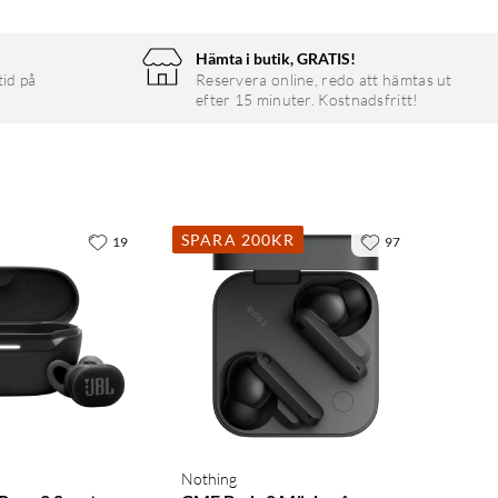
Hämta i butik, GRATIS!
tid på
Reservera online, redo att hämtas ut
efter 15 minuter. Kostnadsfritt!
SPARA 200KR
19
97
Nothing