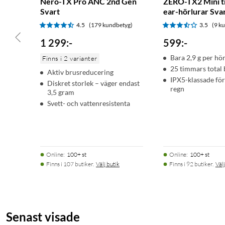
Nero-TX Pro ANC 2nd Gen
ZERO-TX2 Mini tr
Svart
ear-hörlurar Sva
4.5
(179 kundbetyg)
3.5
(9 k
1 299
:
-
599
:
-
Bara 2,9 g per hö
Finns i 2 varianter
25 timmars total 
Aktiv brusreducering
IPX5-klassade för
Diskret storlek – väger endast
regn
3,5 gram
Svett- och vattenresistenta
Online
:
100+ st
Online
:
100+ st
Finns i 107 butiker.
Välj butik
Finns i 92 butiker.
Välj
Senast visade