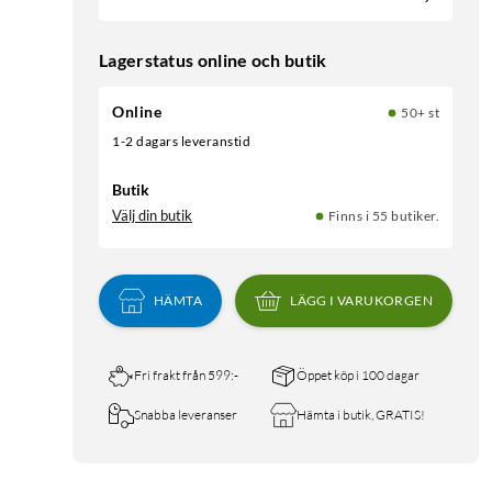
Lagerstatus online och butik
Online
50+ st
1-2 dagars leveranstid
Butik
Välj din butik
Finns i 55 butiker.
HÄMTA
LÄGG I VARUKORGEN
Fri frakt från 599:-
Öppet köp i 100 dagar
Snabba leveranser
Hämta i butik, GRATIS!