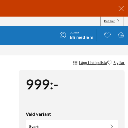
Butiker
Logga in
Bli medlem
Lägg i inköpslista
6 gillar
999
:
-
Vald variant
Svart