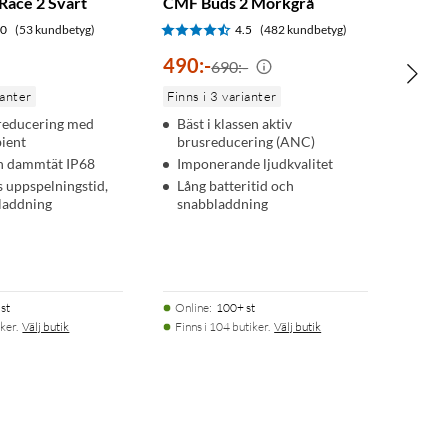
Race 2 Svart
CMF Buds 2 Mörkgrå
.0
(53 kundbetyg)
4.5
(482 kundbetyg)
490
:
-
690:-
ianter
Finns i 3 varianter
reducering med
Bäst i klassen aktiv
ient
brusreducering (ANC)
ch dammtät IP68
Imponerande ljudkvalitet
 uppspelningstid,
Lång batteritid och
laddning
snabbladdning
st
Online
:
100+ st
ker.
Välj butik
Finns i 104 butiker.
Välj butik