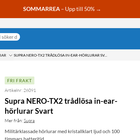
SOMMARREA
– Upp till 50% →
RAR
SUPRA NERO-TX2 TRÅDLÖSA IN-EAR-HÖRLURAR SVART
FRI FRAKT
Artikelnr: 26091
Supra NERO-TX2 trådlösa in-ear-
hörlurar Svart
Mer från:
Supra
Militärklassade hörlurar med kristallklart ljud och 100
timmars batteritid.