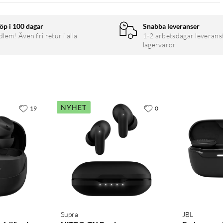
öp i 100 dagar
Snabba leveranser
em! Även fri retur i alla
1-2 arbetsdagar leverans
lagervaror
NYHET
19
0
Supra
JBL