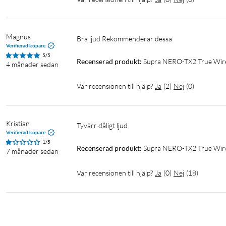
(2 %).
Smarta funktioner för en smidig vardag
Magnus
Bra ljud Rekommenderar dessa 
Verifierad köpare
Multipoint-teknologi gör det möjligt att vara ansluten till två 
5/5
kontroll över musik och samtal. SUPRA Audio©-appen erbjuder 
Recenserad produkt:
Supra NERO-TX2 True Wire
4 månader sedan
mer.
Var recensionen till hjälp?
Ja
(
2
)
Nej
(
0
)
Specifikationer
Vikt hörlurar: 3,5 g/st
Kristian
Tyvärr dåligt ljud 
Vikt laddningsetui: 68 g
Verifierad köpare
Mått hörlurar: 20x15 mm
1/5
Recenserad produkt:
Supra NERO-TX2 True Wire
7 månader sedan
Mått etui: 75x24x46 mm
IP-klassning: IPX5
Var recensionen till hjälp?
Ja
(
0
)
Nej
(
18
)
Driftstemperatur: -29 till +60 °C
Mikrofon: MEMS med ENC -40 dB ±3 dB
Drivenhet: 8 mm SBS8Dv.3
Frekvensrespons: 20 Hz–20 kHz
Impedans: 16 Ohm