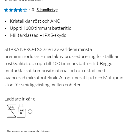
4.0
5 kundbetyg
Kristallklar röst och ANC
Upp till 100 timmars batteritid
Militärklassad – IPX5-skydd
SUPRA NERO-TX2 är en av världens minsta
premiumhörlurar – med aktiv brusreducering, kristallklar
röstkvalitet och upp till 100 timmars batteritid. Byggd i
militärklassat kompositmaterial och utrustad med
avancerad mikrofonteknik, AI-optimerat ljud och Multipoint-
stöd för smidig växling mellan enheter.
Laddare ingår ej
0.5
-
10
W
Läs mer om produkten