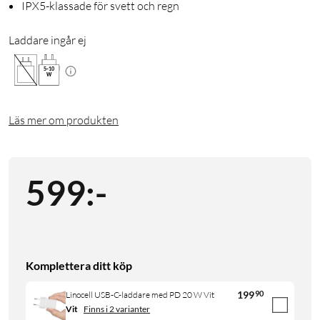
IPX5-klassade för svett och regn
Laddare ingår ej
5
-
10
W
Läs mer om produkten
599
:
-
Komplettera ditt köp
199
90
Linocell USB-C-laddare med PD 20 W Vit
Vit
Finns i 2 varianter