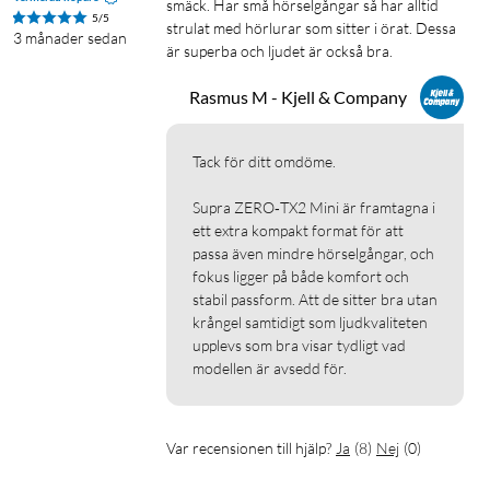
smäck. Har små hörselgångar så har alltid 
5/5
2 × Secure Fit Tips i silikon (S/M och M/L)
strulat med hörlurar som sitter i örat. Dessa 
3 månader sedan
1 × Bruksanvisning
är superba och ljudet är också bra.
Rasmus M - Kjell & Company
Tack för ditt omdöme. 

Supra ZERO‑TX2 Mini är framtagna i 
ett extra kompakt format för att 
passa även mindre hörselgångar, och 
fokus ligger på både komfort och 
stabil passform. Att de sitter bra utan 
krångel samtidigt som ljudkvaliteten 
upplevs som bra visar tydligt vad 
modellen är avsedd för.
Var recensionen till hjälp?
Ja
(
8
)
Nej
(
0
)