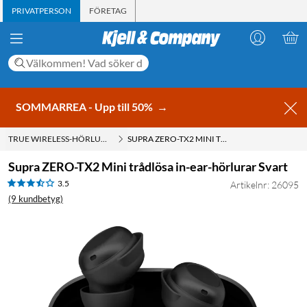
PRIVATPERSON
FÖRETAG
SOMMARREA - Upp till 50%
→
TRUE WIRELESS-HÖRLURAR
SUPRA ZERO-TX2 MINI TRÅDLÖSA IN-EAR-HÖRLURAR SVART
Supra ZERO-TX2 Mini trådlösa in-ear-hörlurar Svart
3.5
Artikelnr: 26095
(9 kundbetyg)