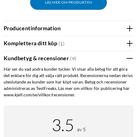
LÄS MER OM PRODUKTEN
Minimalt format, maximal komfort
Producentinformation
Med en vikt på bara 2,9 gram per hörlur och mått på 16 × 21
mm hör ZERO-TX2 Mini till de allra minsta True Wireless-
Komplettera ditt köp
(
1
)
hörlurarna. De är tillverkade i armerad lättviktskomposit och
sitter stadigt på plats tack vare de medföljande Secure Fit Tips
Kundbetyg & recensioner
(
9
)
i silikon. Det gör dem bekväma även vid långvarig användning
Här ser du vad andra kunder tycker. Vi visar alla betyg för att göra
och under träning.
det enklare för dig att välja rätt produkt. Recensionerna nedan skrivs
uteslutande av kunder som har köpt varan. Betyg och recensioner
Ljud som överraskar
administreras av TestFreaks. Läs mer om villkor för publicering här
www.kjell.com/se/villkor/recensioner.
Det egenutvecklade 6 mm-elementet (SBS6Dv.4) levererar ett
dynamiskt och balanserat ljud med tydlig bas, klart
mellanregister och detaljerad diskant. Frekvensomfånget på
3.5
20 Hz – 20 kHz täcker hela det hörbara spektrumet.
av 5
Tydliga samtal i bullriga miljöer