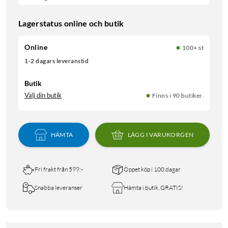
Lagerstatus online och butik
Online
100+ st
1-2 dagars leveranstid
Butik
Välj din butik
Finns i 90 butiker.
HÄMTA
LÄGG I VARUKORGEN
Fri frakt från 599:-
Öppet köp i 100 dagar
Snabba leveranser
Hämta i butik, GRATIS!