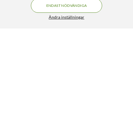
ENDAST NÖDVÄNDIGA
Ändra inställningar
Supra ZERO-TX2 Mini trådlösa in-ear-hörlurar Svart
FRI FRAKT
3.5/5
599:-
HÄMTA
LÄGG I VARUKORGEN
Liknande produkter