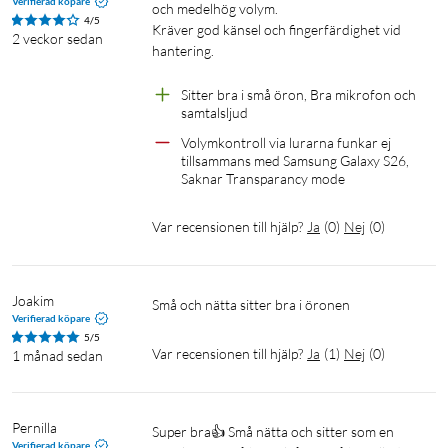
Verifierad köpare
Mått laddningsetui: 51 × 48 × 25 mm
och medelhög volym. 

4/5
Kräver god känsel och fingerfärdighet vid 
Element: 6 mm dynamiskt (SBS6Dv.4)
2 veckor sedan
hantering.

Frekvensomfång: 20 Hz – 20 kHz
Impedans: 32 Ω
Sitter bra i små öron, Bra mikrofon och 
Känslighet: 101 dB
samtalsljud
Bluetooth: 5.4
Volymkontroll via lurarna funkar ej 
Profiler: HFP, HSP, A2DP, AVRCP
tillsammans med Samsung Galaxy S26, 
Batteritid hörlur: 5 h
Saknar Transparancy mode
Total batteritid: 25 h
Laddtid: 1,5 h
Var recensionen till hjälp?
Ja
(
0
)
Nej
(
0
)
Laddport: USB-C
IP-klassning: IPX5
Mikrofon: Dubbla ENC (MEMS)
Joakim
Små och nätta sitter bra i öronen
Driftstemperatur: −10 till +45 °C
Verifierad köpare
5/5
Var recensionen till hjälp?
Ja
(
1
)
Nej
(
0
)
1 månad sedan
I förpackningen
1 × SUPRA ZERO-TX2 Mini (par)
1 × Laddningsetui
Pernilla
Super bra👍 Små nätta och sitter som en 
1 × USB-C-laddkabel
Verifierad köpare