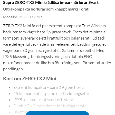
Supra ZERO-TX2 Mini trådlösa in-ear-hörlurar Svart
Ultrakompakta hörlurar som knappt märks i örat
Modellnr: ZERO-TX2 Mini
ZERO-TX2 Mini är ett par extremt kompakta True Wireless-
hörlurar som väger bara 2,9 gram styck. Trots det minimala
formatet levererar de ett kraftfullt och balanserat ljud tack
vare det egenutvecklade 6 mm-elementet. Laddningsetuiet
väger bara 30 gram och ger totalt 25 timmars speltid. Med
IPX5-klassning, beröringsstyrning och dubbla ENC-
mikrofoner passar de lika bra för träning som för samtal under
pendlingen.
Kort om ZERO-TX2 Mini
Extremt kompakta – bara 2,9 g per hörlur
25 timmars total speltid med laddningsetui
IPX5-klassade mot svett och stänk
Dubbla ENC-mikrofoner för tydliga samtal
Bluetooth 5.4 med beröringsstyrning