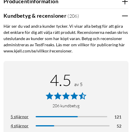
Producentinformation
Kundbetyg & recensioner
(
206
)
Här ser du vad andra kunder tycker. Vi visar alla betyg för att göra
det enklare för dig att välja rätt produkt. Recensionerna nedan skrivs
uteslutande av kunder som har köpt varan. Betyg och recensioner
administreras av TestFreaks. Läs mer om villkor för publicering här
www.kjell.com/se/villkor/recensioner.
4.5
av 5
206
kundbetyg
5 stjärnor
121
4 stjärnor
52