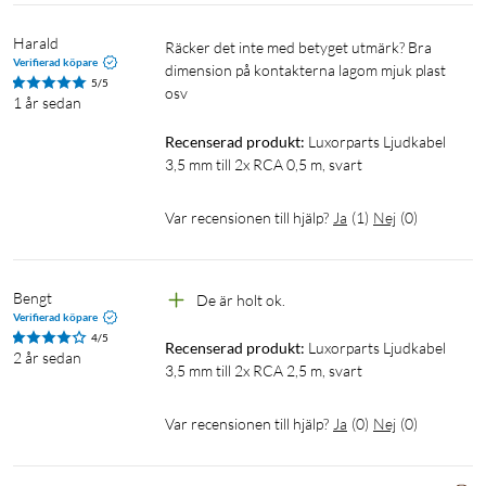
Harald
Räcker det inte med betyget utmärk? Bra 
Verifierad köpare
dimension på kontakterna lagom mjuk plast 
5/5
osv
1 år sedan
Recenserad produkt:
Luxorparts Ljudkabel 
3,5 mm till 2x RCA 0,5 m, svart
Var recensionen till hjälp?
Ja
(
1
)
Nej
(
0
)
Bengt
De är holt ok.
Verifierad köpare
4/5
Recenserad produkt:
Luxorparts Ljudkabel 
2 år sedan
3,5 mm till 2x RCA 2,5 m, svart
Var recensionen till hjälp?
Ja
(
0
)
Nej
(
0
)