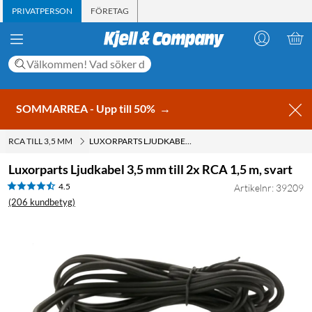
PRIVATPERSON
FÖRETAG
SOMMARREA - Upp till 50%
→
RCA TILL 3,5 MM
LUXORPARTS LJUDKABEL 3,5 MM TILL 2X RCA 1,5 M, SVART
Luxorparts Ljudkabel 3,5 mm till 2x RCA 1,5 m, svart
4.5
Artikelnr: 39209
(206 kundbetyg)