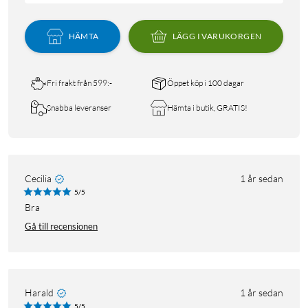
HÄMTA
LÄGG I VARUKORGEN
Fri frakt från 599:-
Öppet köp i 100 dagar
Snabba leveranser
Hämta i butik, GRATIS!
Cecilia
1 år sedan
5/5
Bra
Gå till recensionen
Harald
1 år sedan
5/5