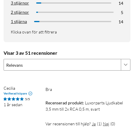
3 stjärnor
14
2 stjärnor
5
1 stjärna
14
Klicka ovan för att filtrera
Visar 3 av 51 recensioner
Relevans
Cecilia
Bra
Verifierad köpare
5/5
Recenserad produkt:
Luxorparts Ljudkabel 
1 år sedan
3,5 mm till 2x RCA 0,5 m, svart
Var recensionen till hjälp?
Ja
(
1
)
Nej
(
0
)