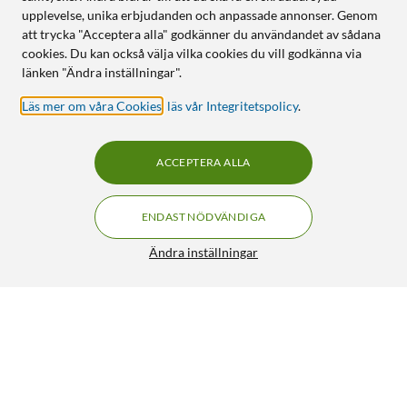
upplevelse, unika erbjudanden och anpassade annonser. Genom
att trycka "Acceptera alla" godkänner du användandet av sådana
cookies. Du kan också välja vilka cookies du vill godkänna via
länken "Ändra inställningar".
Läs mer om våra Cookies
,
läs vår Integritetspolicy
.
ACCEPTERA ALLA
ENDAST NÖDVÄNDIGA
Ändra inställningar
Nedis Optisk ljudkabel Toslink 1 m
169:-
HÄMTA
LÄGG I VARUKORGEN