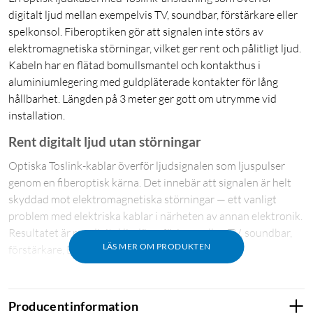
digitalt ljud mellan exempelvis TV, soundbar, förstärkare eller
spelkonsol. Fiberoptiken gör att signalen inte störs av
elektromagnetiska störningar, vilket ger rent och pålitligt ljud.
Kabeln har en flätad bomullsmantel och kontakthus i
aluminiumlegering med guldpläterade kontakter för lång
hållbarhet. Längden på 3 meter ger gott om utrymme vid
installation.
Rent digitalt ljud utan störningar
Optiska Toslink-kablar överför ljudsignalen som ljuspulser
genom en fiberoptisk kärna. Det innebär att signalen är helt
skyddad mot elektromagnetiska störningar — ett vanligt
problem med elektriska kablar i närheten av annan elektronik.
Resultatet är ren digital ljudöverföring mellan TV, soundbar,
LÄS MER OM PRODUKTEN
förstärkare, Blu-ray-spelare eller spelkonsol.
Tålig konstruktion
Producentinformation
Kabeln har en flätad bomullsmantel som skyddar fibern och