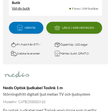
Butik
Välj din butik
Finns i 109 butiker.
HÄMTA
LÄGG I VARUKORGEN
Fri frakt från 599:-
Öppet köp i 100 dagar
Snabba leveranser
Hämta i butik, GRATIS!
Nedis Optisk ljudkabel Toslink 1 m
Störningsfritt digitalt ljud mellan TV och ljudsystem
Modellnr: CATB25000GY10
En optisk ljudkabel med Toslink-anslutning som överför