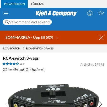
PRIVATPERSON
FÖRETAG
SOMMARREA - Upp till 50%
→
RCA-SWITCH
RCA-SWITCH 3-VÄGS
RCA-switch 3-vägs
4.5
Artikelnr: 37693
(21 kundbetyg)
(1 fråga/svar)
|