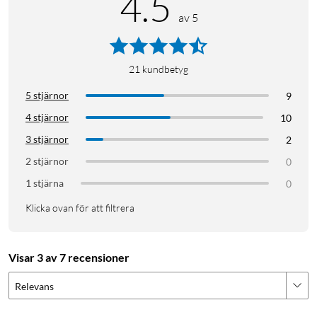
4.5
av 5
21
kundbetyg
5 stjärnor
9
4 stjärnor
10
3 stjärnor
2
2 stjärnor
0
1 stjärna
0
Klicka ovan för att filtrera
Visar 3 av 7 recensioner
Relevans