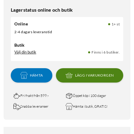
Lagerstatus online och butik
Online
1+ st
2-4 dagars leveranstid
Butik
Välj din butik
Finns i 6 butiker.
HÄMTA
LÄGG I VARUKORGEN
Fri frakt från 599:-
Öppet köp i 100 dagar
Snabba leveranser
Hämta i butik, GRATIS!