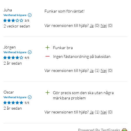
Juha
Funkar som förväntat!
Verifierad köpare
3/5
Var recensionen till hjälp?
Ja
(
0
)
Nej
(
0
)
2 veckor sedan
Jörgen
Funkar bra 
Verifierad köpare
Ingen fästanordning på baksidan 
4/5
2 år sedan
Var recensionen till hjälp?
Ja
(
1
)
Nej
(
0
)
Oscar
Gör precis som den ska utan några 
Verifierad köpare
märkbara problem
5/5
2 år sedan
Var recensionen till hjälp?
Ja
(
1
)
Nej
(
0
)
Powered By TestFreaks