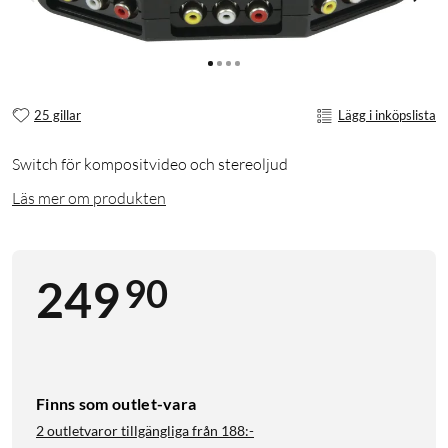
25 gillar
Lägg i inköpslista
Switch för kompositvideo och stereoljud
Läs mer om produkten
90
249
Finns som outlet-vara
2 outletvaror tillgängliga från
188:-