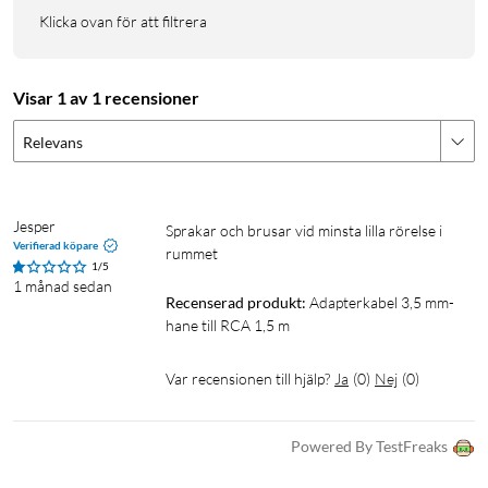
Klicka ovan för att filtrera
Visar 1 av 1 recensioner
Relevans
Jesper
Sprakar och brusar vid minsta lilla rörelse i 
Verifierad köpare
rummet 
1/5
1 månad sedan
Recenserad produkt:
Adapterkabel 3,5 mm-
hane till RCA 1,5 m
Var recensionen till hjälp?
Ja
(
0
)
Nej
(
0
)
Powered By TestFreaks