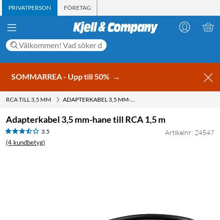
PRIVATPERSON
FÖRETAG
SOMMARREA - Upp till 50%
→
RCA TILL 3,5 MM
ADAPTERKABEL 3,5 MM-HANE TILL RCA 1,5 M
Adapterkabel 3,5 mm-hane till RCA 1,5 m
3.5
Artikelnr: 24547
(4 kundbetyg)