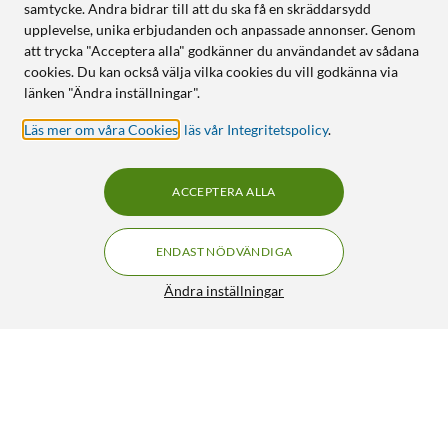
samtycke. Andra bidrar till att du ska få en skräddarsydd
upplevelse, unika erbjudanden och anpassade annonser. Genom
att trycka "Acceptera alla" godkänner du användandet av sådana
cookies. Du kan också välja vilka cookies du vill godkänna via
länken "Ändra inställningar".
Läs mer om våra Cookies
,
läs vår Integritetspolicy
.
ACCEPTERA ALLA
ENDAST NÖDVÄNDIGA
Ändra inställningar
Adapterkabel 3,5 mm-hane till RCA 1,5 m
79:90
3.5/5
HÄMTA
LÄGG I VARUKORGEN