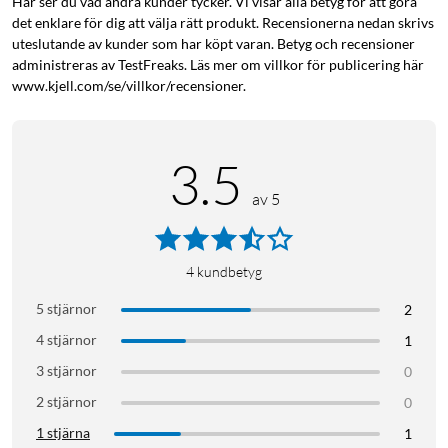
Här ser du vad andra kunder tycker. Vi visar alla betyg för att göra
det enklare för dig att välja rätt produkt. Recensionerna nedan skrivs
uteslutande av kunder som har köpt varan. Betyg och recensioner
administreras av TestFreaks. Läs mer om villkor för publicering här
www.kjell.com/se/villkor/recensioner.
3.5
av 5
4
kundbetyg
5 stjärnor
2
4 stjärnor
1
3 stjärnor
0
2 stjärnor
0
1 stjärna
1