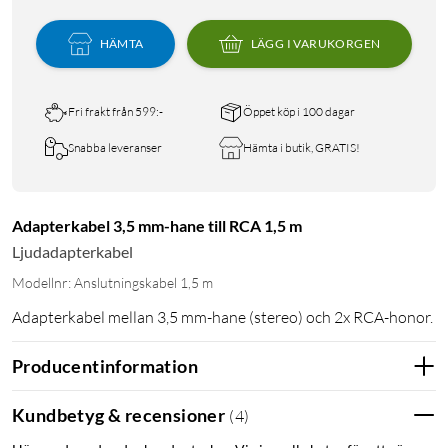
HÄMTA
LÄGG I VARUKORGEN
Fri frakt från 599:-
Öppet köp i 100 dagar
Snabba leveranser
Hämta i butik, GRATIS!
Adapterkabel 3,5 mm-hane till RCA 1,5 m
Ljudadapterkabel
Modellnr: Anslutningskabel 1,5 m
Adapterkabel mellan 3,5 mm-hane (stereo) och 2x RCA-honor.
Producentinformation
Kundbetyg & recensioner
(
4
)