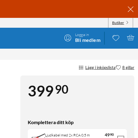
Butiker
Logga in
Bli medlem
Lägg i inköpslista
8 gillar
90
399
Komplettera ditt köp
49
90
Ljudkabel med 2x RCA 0,5 m