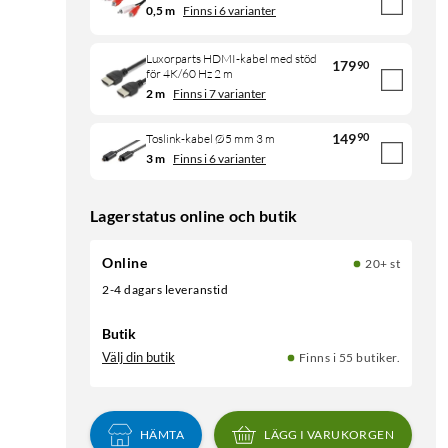
0,5 m
Finns i 6 varianter
Luxorparts HDMI-kabel med stöd
179
90
för 4K/60 Hz 2 m
2 m
Finns i 7 varianter
149
90
Toslink-kabel Ø5 mm 3 m
3 m
Finns i 6 varianter
Lagerstatus online och butik
Online
20+ st
2-4 dagars leveranstid
Butik
Välj din butik
Finns i 55 butiker.
HÄMTA
LÄGG I VARUKORGEN