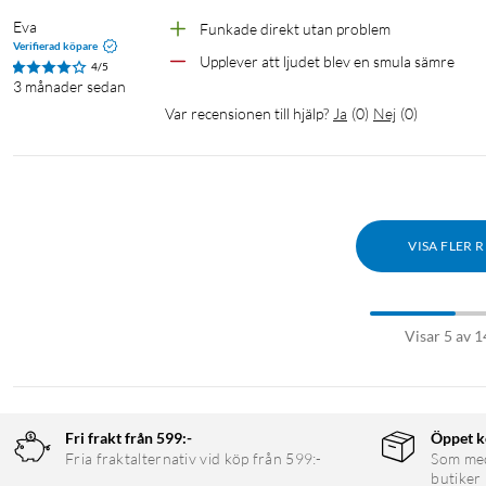
Eva
Funkade direkt utan problem
Verifierad köpare
Upplever att ljudet blev en smula sämre
4/5
3 månader sedan
Var recensionen till hjälp?
Ja
(
0
)
Nej
(
0
)
VISA FLER 
Visar 5 av 1
Fri frakt från 599:-
Öppet k
Fria fraktalternativ vid köp från 599:-
Som medl
butiker