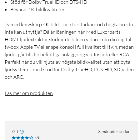
Stöd för Dolby TrueHD och DTS-HD
Bevarar 4K-bildkvaliteten
Tv med knivskarp 4K-bild – och förstärkare och högtalare du
inte kan utnyttja? Då är lösningen här. Med Luxorparts
HDMI-ljudextraktor skickar du bilden vidare från din digital-
tv-box, Apple TV eller spelkonsol i full kvalitet till tv:n, medan
ljudet går till din befintliga anläggning via Toslink eller RCA.
Perfekt när du vill njuta av högsta bildkvalitet utan att byta
ljudsystem – med stöd för Dolby TrueHD, DTS-HD, 3D-video
och ARC.
Läs mer om produkten
G.J
3 månader sedan
4/5