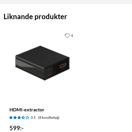
Liknande produkter
4
HDMI-extractor
3.5
(8 kundbetyg)
599
:
-