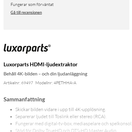
Fungerar som förväntat
Gå till recensionen
Luxorparts HDMI-ljudextraktor
Behåll 4K-bilden – och din ljudanläggning
Artikelnr: 69497
Modellnr: 4PETHHA-A
Sammanfattning
Skickar bilden vidare i upp till 4K-upplösning.
Separerar ljudet till Toslink eller stereo (RCA).
Fungerar med digital-tv-box, mediaspelare och spelkonsol
Stöd för Dolby TrueHD och DTS-HD Master Audio.