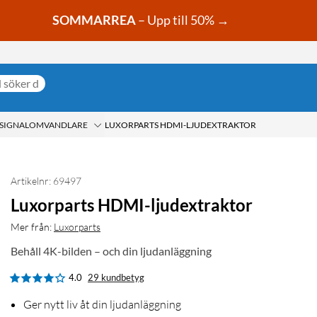
SOMMARREA
– Upp till 50% →
G SIGNALOMVANDLARE
LUXORPARTS HDMI-LJUDEXTRAKTOR
Artikelnr: 69497
Luxorparts HDMI-ljudextraktor
Mer från:
Luxorparts
Behåll 4K-bilden – och din ljudanläggning
4.0
29 kundbetyg
Ger nytt liv åt din ljudanläggning