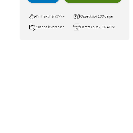
Fri frakt från 599:-
Öppet köp i 100 dagar
Snabba leveranser
Hämta i butik, GRATIS!