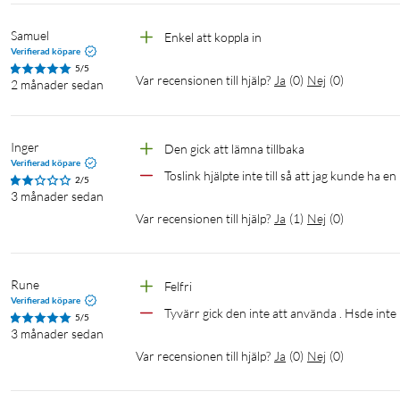
Utspänning: DC 5,0 V
Utström: 1,0 A
Samuel
Enkel att koppla in
Uteffekt: 5,0 W
Verifierad köpare
5/5
Genomsnittlig verkningsgrad: 74,0 %
Var recensionen till hjälp?
Ja
(
0
)
Nej
(
0
)
2 månader sedan
Tomgångsförbrukning: 0,09 W
I förpackningen
Inger
Den gick att lämna tillbaka 
Verifierad köpare
HDMI-ljudextraktor
Toslink hjälpte inte till så att jag kunde ha
2/5
Nätadapter (5 V / 1 A)
3 månader sedan
Manual
Var recensionen till hjälp?
Ja
(
1
)
Nej
(
0
)
Rune
Felfri
Verifierad köpare
Tyvärr gick den inte att använda . Hsde inte ko
5/5
3 månader sedan
Var recensionen till hjälp?
Ja
(
0
)
Nej
(
0
)