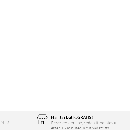
Hämta i butik, GRATIS!
tid på
Reservera online, redo att hämtas ut
efter 15 minuter. Kostnadsfritt!