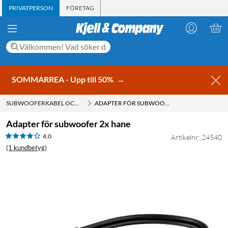
PRIVATPERSON
FÖRETAG
SOMMARREA - Upp till 50%
→
SUBWOOFERKABEL OCH SUB-BAS KABEL
ADAPTER FÖR SUBWOOFER 2X HANE
Adapter för subwoofer 2x hane
4.0
Artikelnr: 24540
(1 kundbetyg)