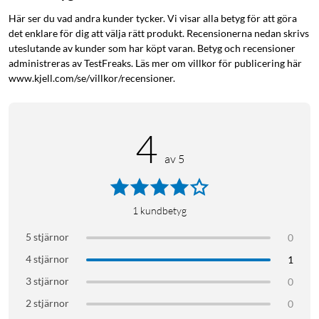
Här ser du vad andra kunder tycker. Vi visar alla betyg för att göra
det enklare för dig att välja rätt produkt. Recensionerna nedan skrivs
uteslutande av kunder som har köpt varan. Betyg och recensioner
administreras av TestFreaks. Läs mer om villkor för publicering här
www.kjell.com/se/villkor/recensioner.
4
av 5
1
kundbetyg
5 stjärnor
0
4 stjärnor
1
3 stjärnor
0
2 stjärnor
0