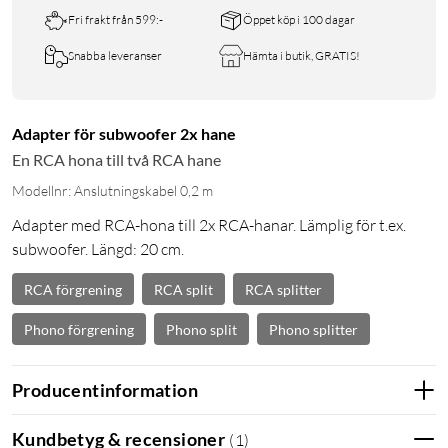
Fri frakt från 599:-
Öppet köp i 100 dagar
Snabba leveranser
Hämta i butik, GRATIS!
Adapter för subwoofer 2x hane
En RCA hona till två RCA hane
Modellnr: Anslutningskabel 0,2 m
Adapter med RCA-hona till 2x RCA-hanar. Lämplig för t.ex.
subwoofer. Längd: 20 cm.
RCA förgrening
RCA split
RCA splitter
Phono förgrening
Phono split
Phono splitter
Producentinformation
Kundbetyg & recensioner
(
1
)