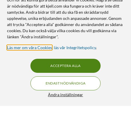
är nödvändiga för att kjell.com ska fungera och kräver inte ditt
samtycke. Andra bidrar till att du ska få en skräddarsydd
upplevelse, unika erbjudanden och anpassade annonser. Genom
att trycka "Acceptera alla" godkänner du användandet av sådana
cookies. Du kan också välja vilka cookies du vill godkänna via
länken "Ändra inställningar".
Läs mer om våra Cookies
,
läs vår Integritetspolicy
.
ACCEPTERA ALLA
ENDAST NÖDVÄNDIGA
Ändra inställningar
Adapter för subwoofer 2x hane
49:90
4/5
HÄMTA
LÄGG I VARUKORGEN