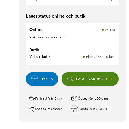
Lagerstatus online och butik
Online
20+ st
2-4 dagars leveranstid
Butik
Välj din butik
Finns i 33 butiker.
HÄMTA
LÄGG I VARUKORGEN
Fri frakt från 599:-
Öppet köp i 100 dagar
Snabba leveranser
Hämta i butik, GRATIS!