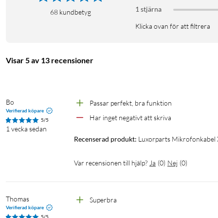
1 stjärna
68
kundbetyg
Klicka ovan för att filtrera
Visar 5 av 13 recensioner
Bo
Passar perfekt, bra funktion
Verifierad köpare
Har inget negativt att skriva 
5/5
1 vecka sedan
Recenserad produkt:
Luxorparts Mikrofonkabel X
Var recensionen till hjälp?
Ja
(
0
)
Nej
(
0
)
Thomas
Superbra
Verifierad köpare
5/5