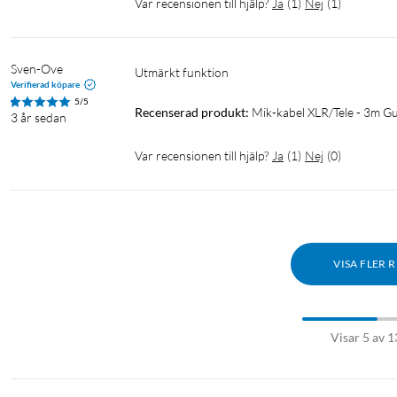
Var recensionen till hjälp?
Ja
(
1
)
Nej
(
1
)
Sven-Ove
Utmärkt funktion
Verifierad köpare
5/5
Recenserad produkt:
Mik-kabel XLR/Tele - 3m G
3 år sedan
Var recensionen till hjälp?
Ja
(
1
)
Nej
(
0
)
VISA FLER 
Visar 5 av 1