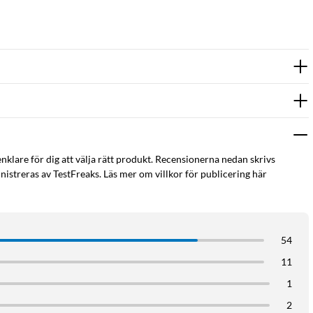
enklare för dig att välja rätt produkt. Recensionerna nedan skrivs
istreras av TestFreaks. Läs mer om villkor för publicering här
54
11
1
2