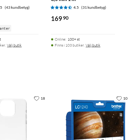
.5
(43 kundbetyg)
4.5
(31 kundbetyg)
169
90
ianter
t
Online
:
100+ st
ker.
Välj butik
Finns i 103 butiker.
Välj butik
18
10