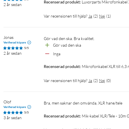
Recenserad produkt:
Luxorparts Mikrofonkabel X
2 år sedan
Var recensionen till hjälp?
Ja
(
2
)
Nej
(
1
)
Jonas
Gör vad den ska. Bra kvalitet.
Verifierad köpare
Gör vad den ska
5/5
2 år sedan
Inga
Recenserad produkt:
Mikrofonkabel XLR till 6,3
Var recensionen till hjälp?
Ja
(
2
)
Nej
(
0
)
Olof
Bra, men saknar den omvända, XLR hane/tele
Verifierad köpare
5/5
Recenserad produkt:
Mik-kabel XLR/Tele - 10m 
3 år sedan