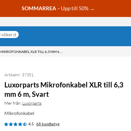
SOMMARREA
– Upp till 50% →
LUXORPARTS MIKROFONKABEL XLR TILL 6,3 MM 6 M, SVART
Artikelnr: 37351
Luxorparts Mikrofonkabel XLR till 6,3
mm 6 m, Svart
Mer från:
Luxorparts
Mikrofonkabel
4.5
68 kundbetyg