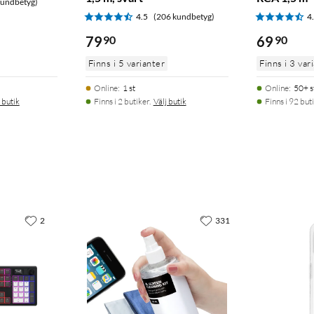
kundbetyg)
4.5
(206 kundbetyg)
4
79
90
69
90
Finns i 5 varianter
Finns i 3 var
Online
:
1 st
Online
:
50+ s
 butik
Finns i 2 butiker.
Välj butik
Finns i 92 buti
2
331