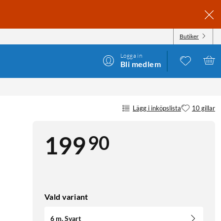
Butiker
Logga in
Bli medlem
Lägg i inköpslista
10 gillar
90
199
Vald variant
6 m, Svart