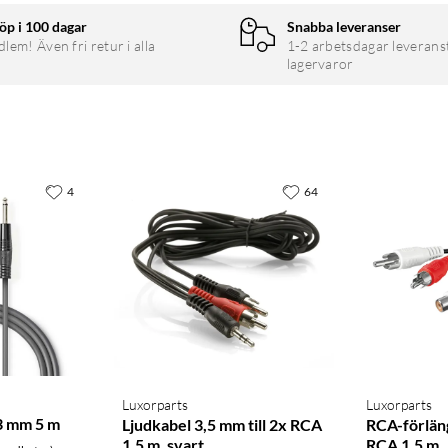
öp i 100 dagar
Snabba leveranser
em! Även fri retur i alla
1-2 arbetsdagar leverans
lagervaror
4
64
Luxorparts
Luxorparts
3 mm 5 m
Ljudkabel 3,5 mm till 2x RCA
RCA-förlän
1,5 m, svart
RCA 1,5 m