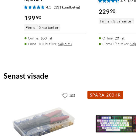
4.5
(35 
4.5
(131 kundbetyg)
229
90
199
90
Finns i 3 varianter
Finns i 5 varianter
Online
:
100+ st
Online
:
20+ st
Finns i 101 butiker.
Välj butik
Finns i 19 butiker.
Välj
Senast visade
SPARA 200KR
105