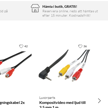
Hämta i butik, GRATIS!
tid på
Reservera online, redo att hämtas ut
efter 15 minuter. Kostnadsfritt!
42
36
Luxorparts
gningskabel 2x
Kompositvideo med ljud till
3,5 mm 1 m