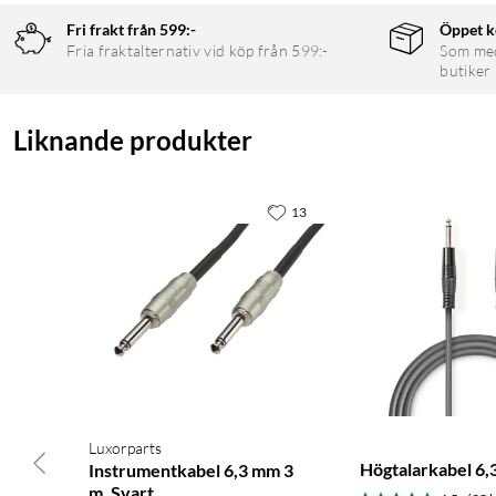
Fri frakt från 599:-
Öppet k
Fria fraktalternativ vid köp från 599:-
Som medl
butiker
Liknande produkter
13
Luxorparts
Högtalarkabel 6,
Instrumentkabel 6,3 mm 3
m, Svart