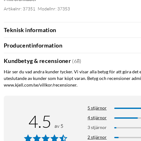
Artikelnr: 37351
Modellnr: 37353
Teknisk information
Producentinformation
Kundbetyg & recensioner
(
68
)
Här ser du vad andra kunder tycker. Vi visar alla betyg för att göra det 
uteslutande av kunder som har köpt varan. Betyg och recensioner admin
www.kjell.com/se/villkor/recensioner.
5 stjärnor
4.5
4 stjärnor
av 5
3 stjärnor
2 stjärnor