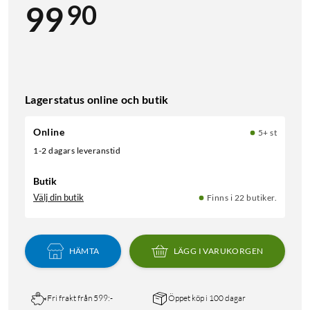
90
99
Lagerstatus online och butik
Online
5+ st
1-2 dagars leveranstid
Butik
Välj din butik
Finns i 22 butiker.
HÄMTA
LÄGG I VARUKORGEN
Fri frakt från 599:-
Öppet köp i 100 dagar