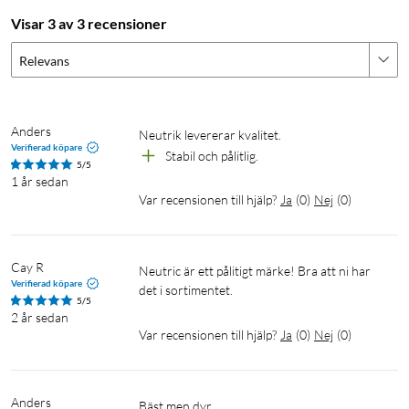
Visar 3 av 3 recensioner
Relevans
Anders
Neutrik levererar kvalitet.
Verifierad köpare
Stabil och pålitlig.
5/5
1 år sedan
Var recensionen till hjälp?
Ja
(
0
)
Nej
(
0
)
Cay R
Neutric är ett pålitigt märke! Bra att ni har 
Verifierad köpare
det i sortimentet.
5/5
2 år sedan
Var recensionen till hjälp?
Ja
(
0
)
Nej
(
0
)
Anders
Bäst men dyr