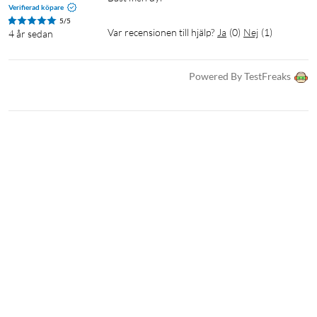
Verifierad köpare
5/5
Var recensionen till hjälp?
Ja
(
0
)
Nej
(
1
)
4 år sedan
Powered By TestFreaks