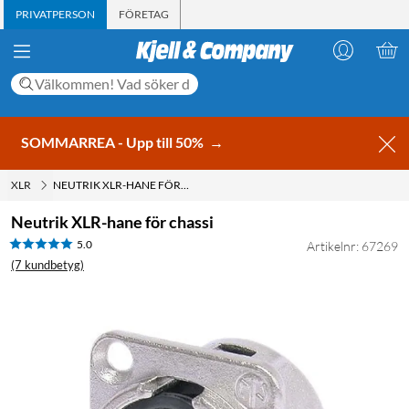
PRIVATPERSON
FÖRETAG
SOMMARREA - Upp till 50%
→
XLR
NEUTRIK XLR-HANE FÖR CHASSI
Neutrik XLR-hane för chassi
5.0
Artikelnr: 67269
(7 kundbetyg)