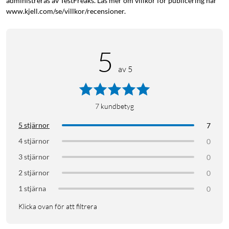
administreras av TestFreaks. Läs mer om villkor för publicering här
www.kjell.com/se/villkor/recensioner.
5
av 5
7
kundbetyg
5 stjärnor
7
4 stjärnor
0
3 stjärnor
0
2 stjärnor
0
1 stjärna
0
Klicka ovan för att filtrera