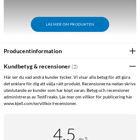
LÄS MER OM PRODUKTEN
Producentinformation
Kundbetyg & recensioner
(
2
)
Uppslukande spel med LIGHTSYNC
Här ser du vad andra kunder tycker. Vi visar alla betyg för att göra
Yeti Orbs inbyggda RGB-logotyp och statuslampa fungerar
det enklare för dig att välja rätt produkt. Recensionerna nedan skrivs
med LIGHTSYNC för att ge anpassade belysningseffekter.
uteslutande av kunder som har köpt varan. Betyg och recensioner
administreras av TestFreaks. Läs mer om villkor för publicering här
FOKUSERAD PÅ RÖSTEN
www.kjell.com/se/villkor/recensioner.
Kondensatormikrofonkapseln optimerar din röst genom att
minska ljud som är i vägen för ditt spelande.
4.5
TOTAL G HUB-KONTROLL
av 5