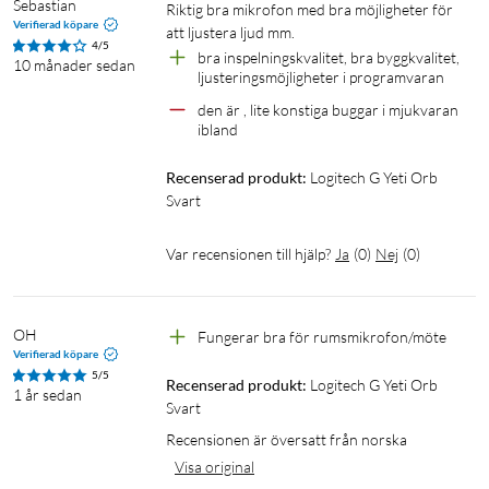
Sebastian
Riktig bra mikrofon med bra möjligheter för 
Verifierad köpare
att ljustera ljud mm.
Specifikationer
4/5
bra inspelningskvalitet, bra byggkvalitet, 
10 månader sedan
Mikrofontyp: Kondensatormikrofon
ljusteringsmöjligheter i programvaran
Upptagningsmönster: Kardioid
den är , lite konstiga buggar i mjukvaran 
Frekvensrespons: 70 Hz - 20 kHz
ibland
Känslighet: 4.5 mV/Pa
Recenserad produkt:
Logitech G Yeti Orb 
Maximalt ljudtryck: 120 dB
Svart
Koppling: USB
Hörlursutgång: Ja, med volymkontroll
Var recensionen till hjälp?
Ja
(
0
)
Nej
(
0
)
Kabel: Inbyggd, 2 meter
Vikt: 234 gram
OH
Fungerar bra för rumsmikrofon/möte
Verifierad köpare
5/5
Recenserad produkt:
Logitech G Yeti Orb 
I förpackningen
1 år sedan
Svart
Logitech Yeti Orb Gaming Microphone
Recensionen är översatt från norska
USB-kabel
Visa original
Hållare för mikrofonen