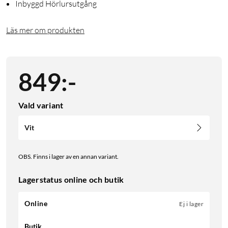
Inbyggd Hörlursutgång
Läs mer om produkten
849
:
-
Vald variant
Vit
OBS. Finns i lager av en annan variant.
Lagerstatus online och butik
Online
Ej i lager
Butik