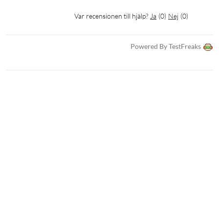
Hjul- och stativadapter
Var recensionen till hjälp?
Ja
(
0
)
Nej
(
0
)
Snabbstartsguide
Garantikort
Powered By TestFreaks