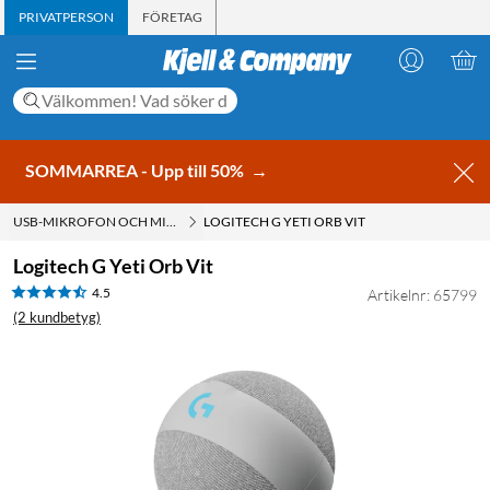
PRIVATPERSON
FÖRETAG
SOMMARREA - Upp till 50%
→
USB-MIKROFON OCH MIKROFON TILL DATOR
LOGITECH G YETI ORB VIT
Logitech G Yeti Orb Vit
4.5
Artikelnr: 65799
(2 kundbetyg)