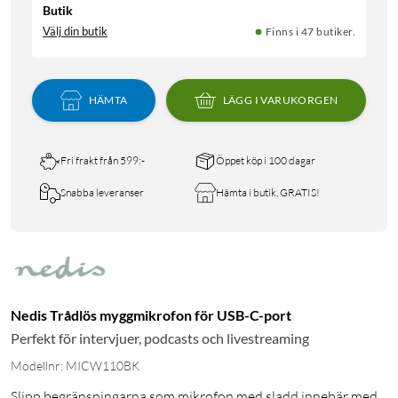
Butik
Välj din butik
Finns i 47 butiker.
HÄMTA
LÄGG I VARUKORGEN
Fri frakt från 599:-
Öppet köp i 100 dagar
Snabba leveranser
Hämta i butik, GRATIS!
Nedis Trådlös myggmikrofon för USB-C-port
Perfekt för intervjuer, podcasts och livestreaming
Modellnr: MICW110BK
Slipp begränsningarna som mikrofon med sladd innebär med