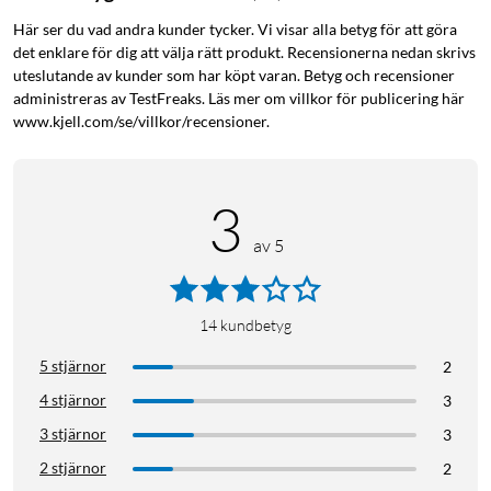
Lång driftstid på upp till 5 timmar efter två timmars
Här ser du vad andra kunder tycker. Vi visar alla betyg för att göra
laddning
det enklare för dig att välja rätt produkt. Recensionerna nedan skrivs
På/av-knapp, klämma och vindskydd
uteslutande av kunder som har köpt varan. Betyg och recensioner
administreras av TestFreaks. Läs mer om villkor för publicering här
www.kjell.com/se/villkor/recensioner.
Större frihet utan sladd
Med Nedis trådlösa myggmikrofon slipper du ta hänsyn till
och begränsas av en sladd. Mikrofon och mottagare kan vara
3
upp till 10 meter ifrån varandra vilket ger dig eller din
av 5
intervjuperson större rörelsefrihet. Mikrofonen har stöd för
automatisk parkoppling så att anslutningen till mobilen,
surfplattan eller datorn kan ske så snabbt och enkelt som
möjligt.
14
kundbetyg
5 stjärnor
2
Klart ljud fritt från störningar
4 stjärnor
3
Eftersom mikrofonen är en 360 graders rundstrålande HD-
3 stjärnor
3
mikrofon fångar den upp ljud från alla riktningar runt om sig
2 stjärnor
2
med hög klarhet och detaljrikedom. Den hoppar också mellan