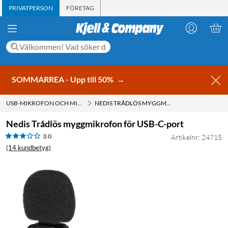
PRIVATPERSON
FÖRETAG
SOMMARREA - Upp till 50%
→
USB-MIKROFON OCH MIKROFON TILL DATOR
NEDIS TRÅDLÖS MYGGMIKROFON FÖR USB-C-PORT
Nedis Trådlös myggmikrofon för USB-C-port
3.0
Artikelnr: 24715
(14 kundbetyg)