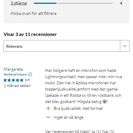
olika frekvenser för att undvika störningar från andra trådlösa
1 stjärna
4
enheter eller externa källor. Vindskyddet eliminerar vindbrus
Klicka ovan för att filtrera
när du använder mikrofonen utomhus en blåsig dag och för
att tillfälligt tysta mikrofonen trycker du på på/av-knappen
som sitter på mikrofonens framsida.
Visar 3 av 11 recensioner
Laddbar sändare och mottagare
Relevans
Mikrofonen med inbyggd sändare och USB-C-mottagaren
som ansluts till mobiltelefon, surfplatta eller dator är båda
laddbara. Två timmars laddning ger upp till 5 timmars drifttid.
Margareta
Har tidigare haft en mikrofon som hade 
Verifierad köpare
Laddkabel ingår, USB-laddare säljs separat.
Lightningkontakt, men passar inte i min nya 
5/5
mobil. Den här trådlösa mikrofonen har 
1 månad sedan
toppenljudkvalité jämfört med den gamla. 
Specifikationer
Spelade in ett Röstprov till en röstbank och 
Mått mikrofon (HxBxD): 25x65x40 mm
det blev godkänt! Högsta betyg 🤩!
Vikt mikrofon: 22 g
Bra ljudkvalitet, litet format
Strömkälla: Inbyggda batterier
Inget än så länge
Inspänning: 5 V DC
Inström: 0.5 A
Var recensionen till hjälp?
Ja
(
1
)
Nej
(
1
)