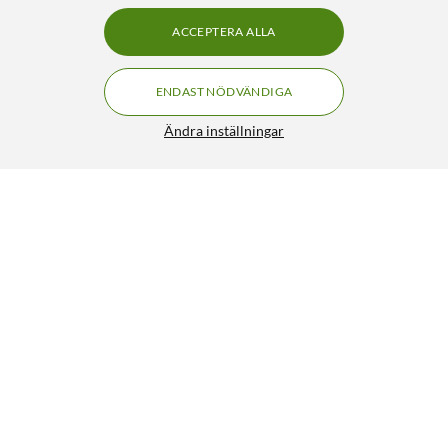
ACCEPTERA ALLA
ENDAST NÖDVÄNDIGA
Ändra inställningar
Nedis Trådlös myggmikrofon för USB-C-port
349:90
3/5
HÄMTA
LÄGG I VARUKORGEN