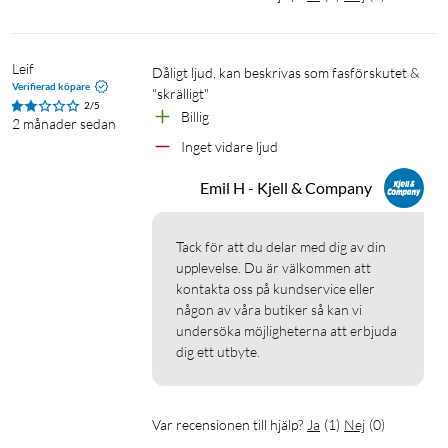
Laddportar: USB-C
Laddtid: upp till 2 h
Batteritid: upp till 5 h
Leif
Dåligt ljud, kan beskrivas som fasförskutet & 
Trådlös överföringsteknik: RF 2,4 GHz
Verifierad köpare
"skrälligt"
2/5
Räckvidd: upp till 10 meter
Billig
2 månader sedan
Frekvensområde: 20 Hz – 20 kHz
Inget vidare ljud
Känslighet: 45 dB
Impedans: 32 Ohm
Emil H - Kjell & Company
I förpackningen
Tack för att du delar med dig av din 
Mikrofon med inbyggd sändare
upplevelse. Du är välkommen att 
USB-C-mottagare
kontakta oss på kundservice eller 
någon av våra butiker så kan vi 
USB-A- till USB-C-laddkabel
undersöka möjligheterna att erbjuda 
dig ett utbyte.
Var recensionen till hjälp?
Ja
(
1
)
Nej
(
0
)