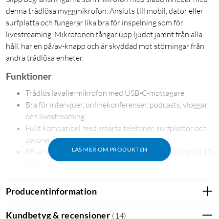
denna trådlösa myggmikrofon. Ansluts till mobil, dator eller
surfplatta och fungerar lika bra för inspelning som för
livestreaming. Mikrofonen fångar upp ljudet jämnt från alla
håll, har en på/av-knapp och är skyddad mot störningar från
andra trådlösa enheter.
Funktioner
Trådlös lavaliermikrofon med USB-C-mottagare
Bra för intervjuer, onlinekonferenser, podcasts, vloggar
och livestreaming
Fullt kompatibel med smarta telefoner, surfplattor och
datorer
LÄS MER OM PRODUKTEN
RF-anslutning för trådlös överföring av ljudet upp till 10
meter
360° rundstrålande HD-mikrofon med hög känslighet
Byter mellan olika frekvenser för att undvika störningar
Producentinformation
från andra trådlösa enheter
Laddbar sändare och mottagare
Kundbetyg & recensioner
(
14
)