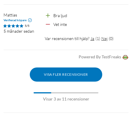
Mattias
Bra ljud 
Verifierad köpare
Vet inte 
5/5
5 månader sedan
Var recensionen till hjälp?
Ja
(
1
)
Nej
(
0
)
Powered By TestFreaks
VISA FLER RECENSIONER
Visar 3 av 11 recensioner