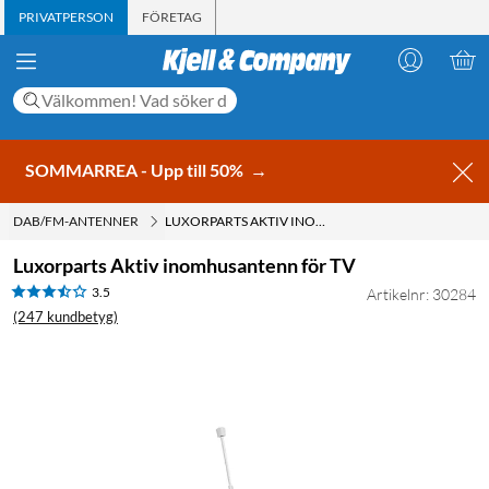
PRIVATPERSON
FÖRETAG
SOMMARREA - Upp till 50%
→
DAB/FM-ANTENNER
LUXORPARTS AKTIV INOMHUSANTENN FÖR TV
Luxorparts Aktiv inomhusantenn för TV
3.5
Artikelnr: 30284
(247 kundbetyg)