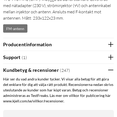
med nätadapter (230 V), ströminjektor (9V) och antennkabel
mellan injektor och antenn. Ansluts med F-kontakt mot
antennen. Mått: 233x122x23 mm.
FM-antenn
Producentinformation
Support
(
1
)
Kundbetyg & recensioner
(
247
)
Här ser du vad andra kunder tycker. Vi visar alla betyg för att göra
det enklare för dig att välja rätt produkt. Recensionerna nedan skrivs
uteslutande av kunder som har köpt varan. Betyg och recensioner
administreras av TestFreaks. Läs mer om villkor för publicering här
www.kjell.com/se/villkor/recensioner.