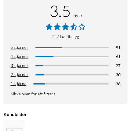
3.5
av 5
247
kundbetyg
5 stjärnor
91
4 stjärnor
61
3 stjärnor
27
2 stjärnor
30
1 stjärna
38
Klicka ovan för att filtrera
Kundbilder