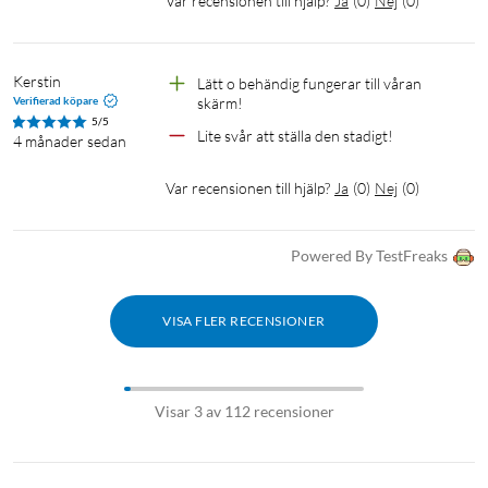
Var recensionen till hjälp?
Ja
(
0
)
Nej
(
0
)
Kerstin
Lätt o behändig fungerar till våran 
Verifierad köpare
skärm! 
5/5
Lite svår att ställa den stadigt! 
4 månader sedan
Var recensionen till hjälp?
Ja
(
0
)
Nej
(
0
)
Powered By TestFreaks
VISA FLER RECENSIONER
Visar 3 av 112 recensioner