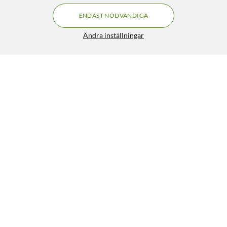
ENDAST NÖDVÄNDIGA
Ändra inställningar
Luxorparts Aktiv inomhusantenn för TV
449:90
3.5/5
HÄMTA
LÄGG I VARUKORGEN
Liknande produkter