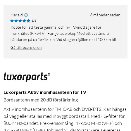
Harald
3 månader sedan
5/5
Köpte för att testa gammal och ny TV-mottagare för
marknätet (Riks-TV). Fungerade okej. Med ett avstånd till
sändaren på ca 15-15 km. Vid stugan i fjällen med 100 km till...
Gå till recensionen
Luxorparts Aktiv inomhusantenn för TV
Bordsantenn med 20 dB förstärkning
Aktiv inomhusantenn för FM, DAB och DVB-T/T2. Kan hängas
på vägg eller ställas med inbyggt bordsställ. Med 4G-filter för
800 MHz-bandet. Frekvensomfång: 47-230 MHz (VHF) och
470-790 MHz (UHF). Inbyggd 20 dB förstärkare. Levereras