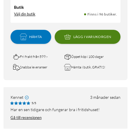
Butik
Välj din butik
Finns i 96 butiker.
HÄMTA
LÄGG I VARUKORGEN
Fri frakt från 599:-
Öppet köp i 100 dagar
Snabba leveranser
Hämta i butik, GRATIS!
Kennet
3 månader sedan
5/5
Har en sen tidigare och fungerar bra i fritidshuset!
Gå till recensionen