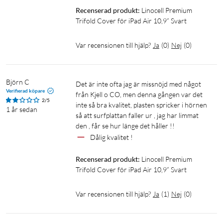
Recenserad produkt:
Linocell Premium 
Trifold Cover för iPad Air 10,9” Svart
Var recensionen till hjälp?
Ja
(
0
)
Nej
(
0
)
Björn C
Det är inte ofta jag är missnöjd med något 
Verifierad köpare
från Kjell o CO, men denna gången var det 
2/5
inte så bra kvalitet, plasten spricker i hörnen 
1 år sedan
så att surfplattan faller ur , jag har limmat 
Dålig kvalitet !
Recenserad produkt:
Linocell Premium 
Trifold Cover för iPad Air 10,9” Svart
Var recensionen till hjälp?
Ja
(
1
)
Nej
(
0
)