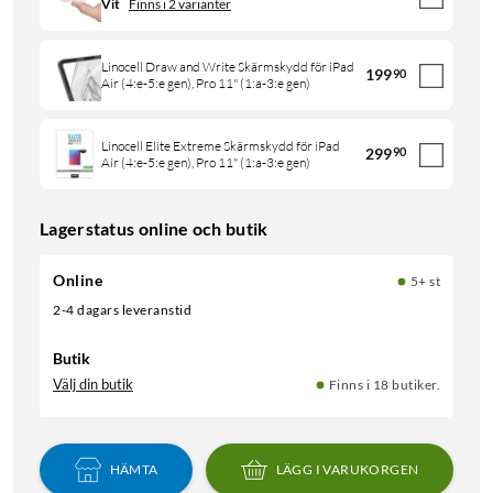
Vit
Finns i 2 varianter
Linocell Draw and Write Skärmskydd för iPad
199
90
Air (4:e-5:e gen), Pro 11" (1:a-3:e gen)
Linocell Elite Extreme Skärmskydd för iPad
299
90
Air (4:e-5:e gen), Pro 11" (1:a-3:e gen)
Lagerstatus online och butik
Online
5+ st
2-4 dagars leveranstid
Butik
Välj din butik
Finns i 18 butiker.
HÄMTA
LÄGG I VARUKORGEN