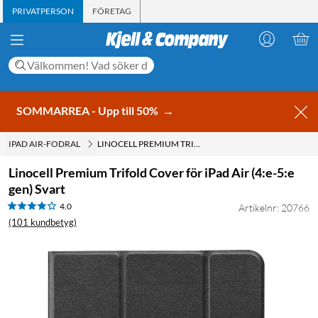
PRIVATPERSON
FÖRETAG
SOMMARREA - Upp till 50%
→
IPAD AIR-FODRAL
LINOCELL PREMIUM TRIFOLD COVER FÖR IPAD AIR (4:E-5:E GEN) SVART
Linocell Premium Trifold Cover för iPad Air (4:e-5:e
gen) Svart
4.0
Artikelnr: 20766
(101 kundbetyg)