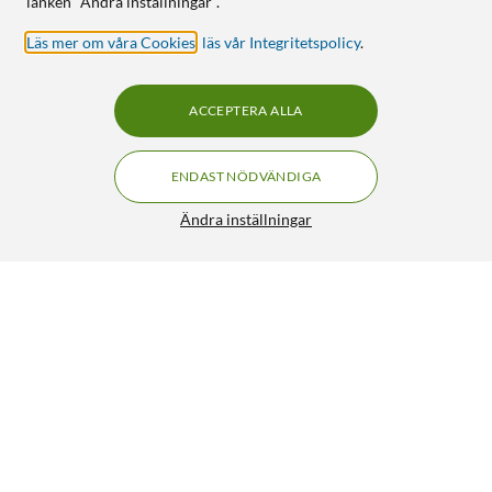
länken "Ändra inställningar".
Läs mer om våra Cookies
,
läs vår Integritetspolicy
.
ACCEPTERA ALLA
ENDAST NÖDVÄNDIGA
Ändra inställningar
Linocell Premium Trifold Cover för iPad Air (4:e-5:e gen)
Svart
349:90
4/5
HÄMTA
LÄGG I VARUKORGEN