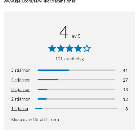
www.kjell.com/se/villkor/recensioner.
4
av 5
101
kundbetyg
5 stjärnor
41
4 stjärnor
27
3 stjärnor
13
2 stjärnor
12
1 stjärna
8
Klicka ovan för att filtrera