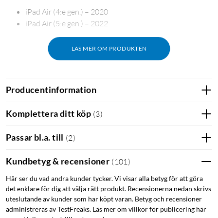
iPad Air (4:e gen.) – 2020
iPad Air (5:e gen.) – 2022
LÄS MER OM PRODUKTEN
Producentinformation
Komplettera ditt köp
(
3
)
Passar bl.a. till
(
2
)
Kundbetyg & recensioner
(
101
)
Här ser du vad andra kunder tycker. Vi visar alla betyg för att göra
det enklare för dig att välja rätt produkt. Recensionerna nedan skrivs
uteslutande av kunder som har köpt varan. Betyg och recensioner
administreras av TestFreaks. Läs mer om villkor för publicering här