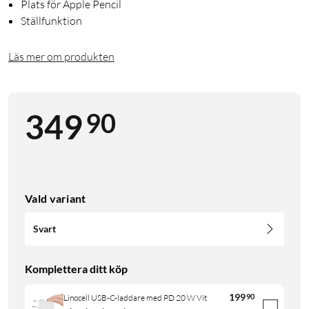
Plats för Apple Pencil
Ställfunktion
Läs mer om produkten
90
349
Vald variant
Svart
Komplettera ditt köp
199
90
Linocell USB-C-laddare med PD 20 W Vit