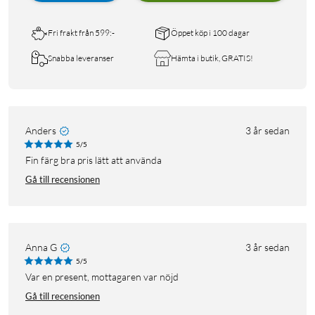
Fri frakt från 599:-
Öppet köp i 100 dagar
Snabba leveranser
Hämta i butik, GRATIS!
Anders
3 år sedan
5/5
Fin färg bra pris lätt att använda
Gå till recensionen
Anna G
3 år sedan
5/5
Var en present, mottagaren var nöjd
Gå till recensionen