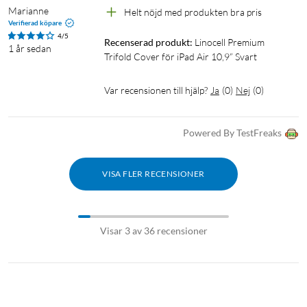
Marianne
Helt nöjd med produkten bra pris
Verifierad köpare
4/5
Recenserad produkt:
Linocell Premium 
1 år sedan
Trifold Cover för iPad Air 10,9” Svart
Var recensionen till hjälp?
Ja
(
0
)
Nej
(
0
)
Powered By TestFreaks
VISA FLER RECENSIONER
Visar 3 av 36 recensioner