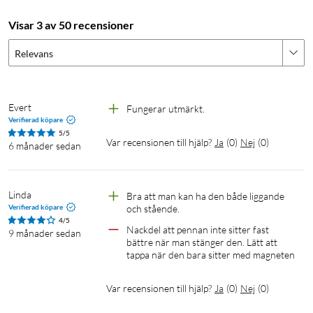
Visar 3 av 50 recensioner
Relevans
Evert
Fungerar utmärkt.
Verifierad köpare
5/5
Var recensionen till hjälp?
Ja
(
0
)
Nej
(
0
)
6 månader sedan
Linda
Bra att man kan ha den både liggande 
Verifierad köpare
och stående. 
4/5
Nackdel att pennan inte sitter fast 
9 månader sedan
bättre när man stänger den. Lätt att 
tappa när den bara sitter med magneten
Var recensionen till hjälp?
Ja
(
0
)
Nej
(
0
)