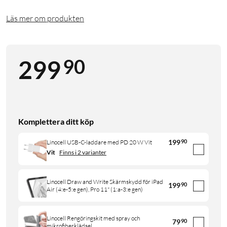
Läs mer om produkten
90
299
Komplettera ditt köp
199
90
Linocell USB-C-laddare med PD 20 W Vit
Vit
Finns i 2 varianter
Linocell Draw and Write Skärmskydd för iPad
199
90
Air (4:e-5:e gen), Pro 11" (1:a-3:e gen)
Linocell Rengöringskit med spray och
79
90
mikrofiberklädsel