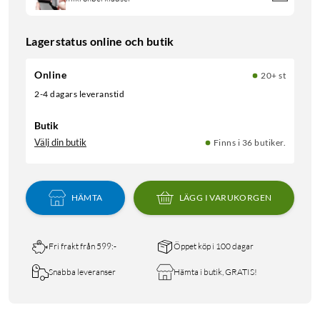
Lagerstatus online och butik
Online
20+ st
2-4 dagars leveranstid
Butik
Välj din butik
Finns i 36 butiker.
HÄMTA
LÄGG I VARUKORGEN
Fri frakt från 599:-
Öppet köp i 100 dagar
Snabba leveranser
Hämta i butik, GRATIS!