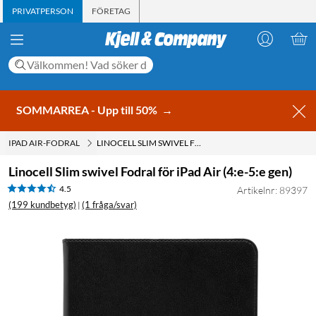
PRIVATPERSON
FÖRETAG
SOMMARREA - Upp till 50%
→
IPAD AIR-FODRAL
LINOCELL SLIM SWIVEL FODRAL FÖR IPAD AIR (4:E-5:E GEN)
Linocell Slim swivel Fodral för iPad Air (4:e-5:e gen)
4.5
Artikelnr: 89397
(199 kundbetyg)
(1 fråga/svar)
|