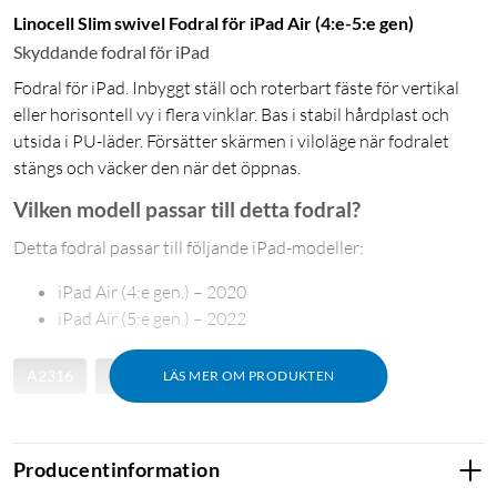
Linocell Slim swivel Fodral för iPad Air (4:e-5:e gen)
Skyddande fodral för iPad
Fodral för iPad. Inbyggt ställ och roterbart fäste för vertikal
eller horisontell vy i flera vinklar. Bas i stabil hårdplast och
utsida i PU-läder. Försätter skärmen i viloläge när fodralet
stängs och väcker den när det öppnas.
Vilken modell passar till detta fodral?
Detta fodral passar till följande iPad-modeller:
iPad Air (4:e gen.) – 2020
iPad Air (5:e gen.) – 2022
A2316
A2324
A2325
A2072
LÄS MER OM PRODUKTEN
Producentinformation