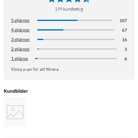
199
kundbetyg
5 stjärnor
107
4 stjärnor
67
3 stjärnor
16
2 stjärnor
3
1 stjärna
6
Klicka ovan för att filtrera
Kundbilder