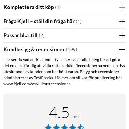
Komplettera ditt köp
(
4
)
Fråga Kjell – ställ din fråga här
(
1
)
Passar bl.a. till
(
2
)
Kundbetyg & recensioner
(
199
)
Här ser du vad andra kunder tycker. Vi visar alla betyg för att göra
det enklare för dig att välja rätt produkt. Recensionerna nedan skrivs
uteslutande av kunder som har köpt varan. Betyg och recensioner
administreras av TestFreaks. Läs mer om villkor för publicering här
www.kjell.com/se/villkor/recensioner.
4.5
av 5