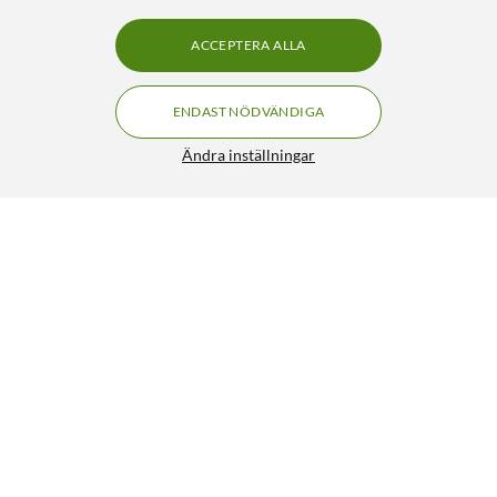
ACCEPTERA ALLA
ENDAST NÖDVÄNDIGA
Ändra inställningar
Linocell Slim swivel Fodral för iPad Air (4:e-5:e gen)
299:90
4.5/5
HÄMTA
LÄGG I VARUKORGEN