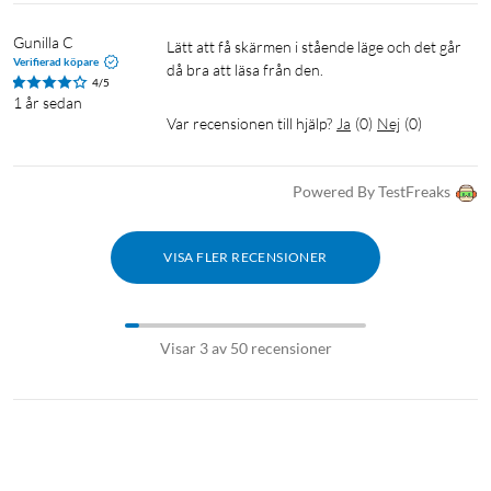
Gunilla C
Lätt att få skärmen i stående läge och det går 
Verifierad köpare
då bra att läsa från den.
4/5
1 år sedan
Var recensionen till hjälp?
Ja
(
0
)
Nej
(
0
)
Powered By TestFreaks
VISA FLER RECENSIONER
Visar 3 av 50 recensioner