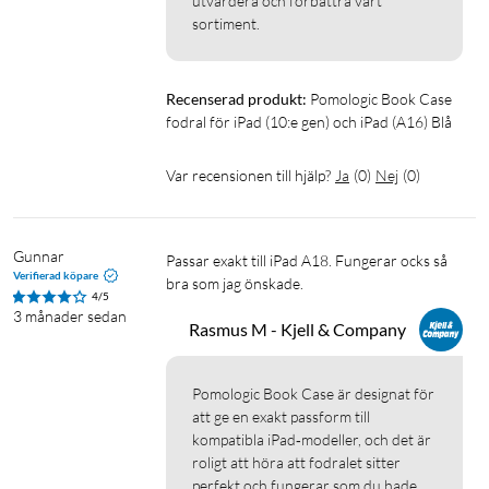
utvärdera och förbättra vårt 
sortiment.
Recenserad produkt:
Pomologic Book Case 
fodral för iPad (10:e gen) och iPad (A16) Blå
Var recensionen till hjälp?
Ja
(
0
)
Nej
(
0
)
Gunnar
Passar exakt till iPad A18. Fungerar ocks så 
Verifierad köpare
bra som jag önskade.
4/5
3 månader sedan
Rasmus M - Kjell & Company
Pomologic Book Case är designat för 
att ge en exakt passform till 
kompatibla iPad‑modeller, och det är 
roligt att höra att fodralet sitter 
perfekt och fungerar som du hade 