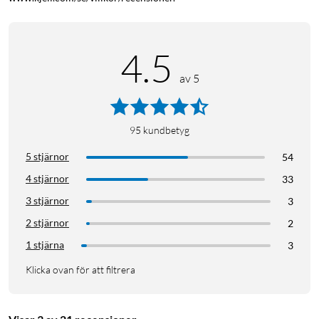
4.5
av 5
95
kundbetyg
5 stjärnor
54
4 stjärnor
33
3 stjärnor
3
2 stjärnor
2
1 stjärna
3
Klicka ovan för att filtrera