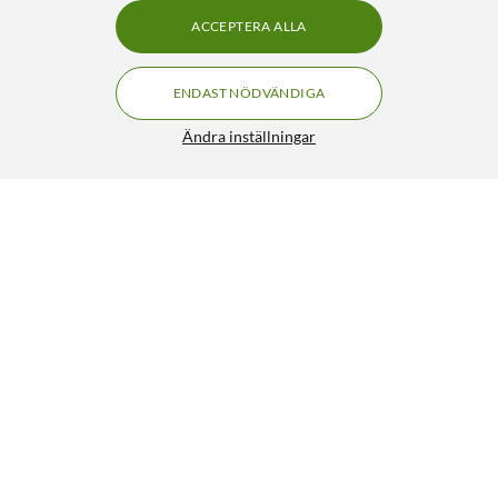
ACCEPTERA ALLA
ENDAST NÖDVÄNDIGA
Ändra inställningar
Pomologic Book Case fodral för iPad (10:e gen) och iPad
(A16) Svart
399:90
4.5/5
HÄMTA
LÄGG I VARUKORGEN