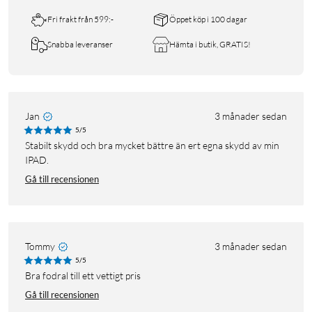
Fri frakt från 599:-
Öppet köp i 100 dagar
Snabba leveranser
Hämta i butik, GRATIS!
Jan
3 månader sedan
5/5
Stabilt skydd och bra mycket bättre än ert egna skydd av min
IPAD.
Gå till recensionen
Tommy
3 månader sedan
5/5
Bra fodral till ett vettigt pris
Gå till recensionen