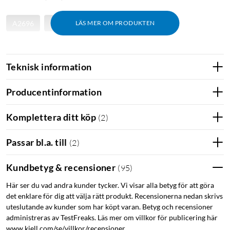
A2696
A2757
LÄS MER OM PRODUKTEN
Teknisk information
Producentinformation
Komplettera ditt köp
(
2
)
Passar bl.a. till
(
2
)
Kundbetyg & recensioner
(
95
)
Här ser du vad andra kunder tycker. Vi visar alla betyg för att göra
det enklare för dig att välja rätt produkt. Recensionerna nedan skrivs
uteslutande av kunder som har köpt varan. Betyg och recensioner
administreras av TestFreaks. Läs mer om villkor för publicering här
www.kjell.com/se/villkor/recensioner.