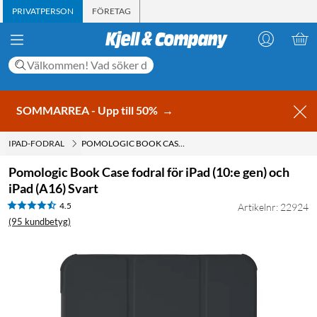
PRIVATPERSON
FÖRETAG
SOMMARREA - Upp till 50%
→
IPAD-FODRAL
POMOLOGIC BOOK CASE FODRAL FÖR IPAD (10:E GEN) OCH IPAD (A16) SVART
Pomologic Book Case fodral för iPad (10:e gen) och
iPad (A16) Svart
4.5
Artikelnr: 22924
(95 kundbetyg)