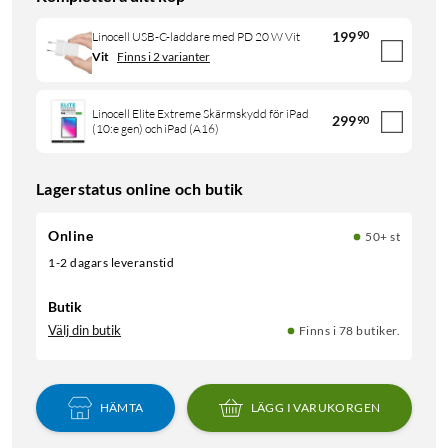
199
90
Linocell USB-C-laddare med PD 20 W Vit
Vit
Finns i 2 varianter
Linocell Elite Extreme Skärmskydd för iPad
299
90
(10:e gen) och iPad (A16)
Lagerstatus online och butik
Online
50+ st
1-2 dagars leveranstid
Butik
Välj din butik
Finns i 78 butiker.
HÄMTA
LÄGG I VARUKORGEN