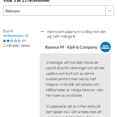
Visar 3 av 21 recensioner
Relevans
Eva M
Känns som papp tunn o dålig mot den 
Verifierad köpare
jag haft i många år
2/5
2 månader sedan
Rasmus M - Kjell & Company
Vi beklagar att fodralet inte levde 
upp till dina förväntningar och att det 
upplevs som tunt och av sämre 
kvalitet jämfört med vad du haft 
tidigare. Vi förstår att känslan och 
hållbarheten är viktiga faktorer i den 
här typen av produkter.

Vi uppskattar att du lyfter detta då 
det hjälper oss i vårt arbete med att 