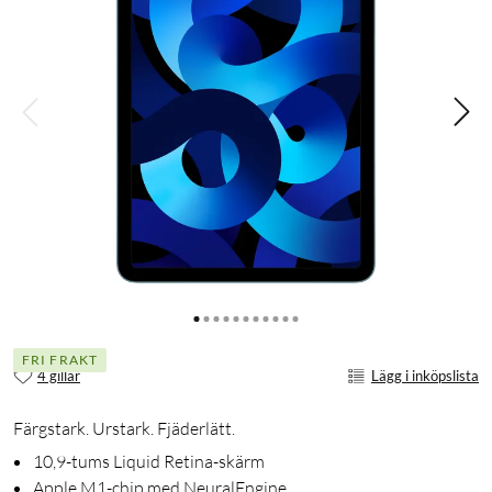
FRI FRAKT
4 gillar
Lägg i inköpslista
Färgstark. Urstark. Fjäderlätt.
10,9-tums Liquid Retina-skärm
Apple M1-chip med NeuralEngine