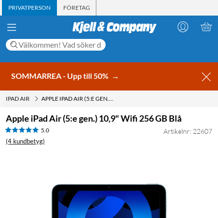
PRIVATPERSON
FÖRETAG
SOMMARREA - Upp till 50%
→
IPAD AIR
APPLE IPAD AIR (5:E GEN.) 10,9" WIFI 256 GB BLÅ
Apple iPad Air (5:e gen.) 10,9" Wifi 256 GB Blå
5.0
Artikelnr: 22607
(4 kundbetyg)