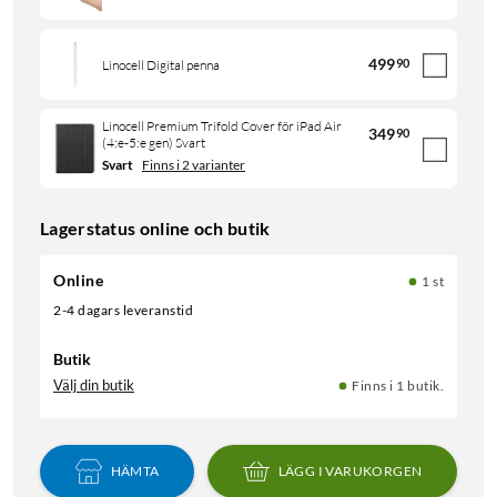
499
90
Linocell Digital penna
Linocell Premium Trifold Cover för iPad Air
349
90
(4:e-5:e gen) Svart
Svart
Finns i 2 varianter
Lagerstatus online och butik
Online
1 st
2-4 dagars leveranstid
Butik
Välj din butik
Finns i 1 butik.
HÄMTA
LÄGG I VARUKORGEN