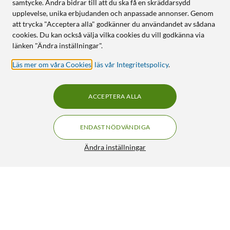
samtycke. Andra bidrar till att du ska få en skräddarsydd
upplevelse, unika erbjudanden och anpassade annonser. Genom
att trycka "Acceptera alla" godkänner du användandet av sådana
cookies. Du kan också välja vilka cookies du vill godkänna via
länken "Ändra inställningar".
Läs mer om våra Cookies
,
läs vår Integritetspolicy
.
ACCEPTERA ALLA
ENDAST NÖDVÄNDIGA
Ändra inställningar
Apple iPad Air (5:e gen.) 10,9" Wifi 256 GB Blå
FRI FRAKT
5/5
10 990:-
HÄMTA
LÄGG I VARUKORGEN