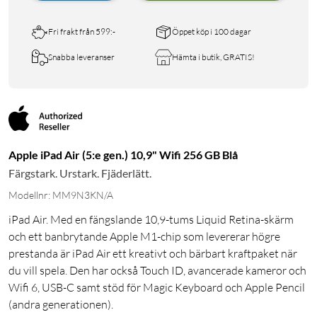
Fri frakt från 599:-
Öppet köp i 100 dagar
Snabba leveranser
Hämta i butik, GRATIS!
Apple iPad Air (5:e gen.) 10,9" Wifi 256 GB Blå
Färgstark. Urstark. Fjäderlätt.
Modellnr: MM9N3KN/A
iPad Air. Med en fängslande 10,9-tums Liquid Retina-skärm
och ett banbrytande Apple M1-chip som levererar högre
prestanda är iPad Air ett kreativt och bärbart kraftpaket när
du vill spela. Den har också Touch ID, avancerade kameror och
Wifi 6, USB-C samt stöd för Magic Keyboard och Apple Pencil
(andra generationen).