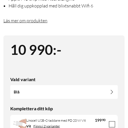
Håll dig uppkopplad med blixtsnabbt Wifi 6
Läs mer om produkten
10 990
:
-
Vald variant
Blå
Komplettera ditt köp
199
90
Linocell USB-C-laddare med PD 20 W Vit
Vit
Finns i 2 varianter