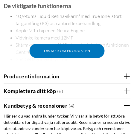
De viktigaste funktionerna
10,9-tums Liquid Retina-skärm¹ med TrueTone, stort
färgomfång (P3) och antireflexbehandling
Apple M1-chip med NeuralEngine
Vidvinkelkamera med 12MP
Skärmkamera med 12MP, ultravidvinkel och funktionen
LÄS MER OM PRODUKTEN
Centrerat
256 GB lagringsutrymme
Finns i blått, lila, rosa, stjärnglans och rymdgrått
Stereohögtalare i liggande läge
Producentinformation
TouchID för säker autentisering och ApplePay
Batteri som räcker hela dagen⁴
Komplettera ditt köp
(
6
)
Håll dig uppkopplad med blixtsnabbt wifi 6
Usb-c-port för laddning och tillbehör
Kundbetyg & recensioner
(
4
)
Fungerar med Magic Keyboard, Smart Keyboard Folio
Här ser du vad andra kunder tycker. Vi visar alla betyg för att göra
och Apple Pencil (andra generationen)³
det enklare för dig att välja rätt produkt. Recensionerna nedan skrivs
iPadOS 15 är enastående kraftfullt, enkelt att använda
uteslutande av kunder som har köpt varan. Betyg och recensioner
och utformat för allsidigheten i iPad