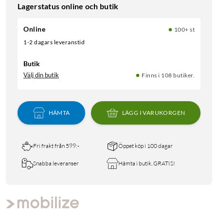
Lagerstatus online och butik
Online
100+ st
1-2 dagars leveranstid
Butik
Välj din butik
Finns i 108 butiker.
HÄMTA
LÄGG I VARUKORGEN
Fri frakt från 599:-
Öppet köp i 100 dagar
Snabba leveranser
Hämta i butik, GRATIS!