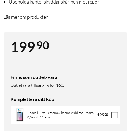
Upphöjda kanter skyddar skärmen mot repor
Läs mer om produkten
90
199
Finns som outlet-vara
Outletvara tillgänglig för
160:-
Komplettera ditt köp
Linocell Elite Extreme Skärmskydd för iPhone
199
90
X, Xs och 11 Pro