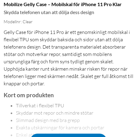
Mobilize Gelly Case – Mobilskal för iPhone 11 Pro Klar
Skydda telefonen utan att dölja dess design
Modellnr: Clear
Gelly Case för iPhone 11 Pro är ett genomskinligt mobilskal i
flexibel TPU som skyddar baksida och sidor utan att dölja
telefonens design. Det transparenta materialet absorberar
stötar och motverkar repor, samtidigt som mobilens
ursprungliga färg och form syns tydligt genom skalet.
Upphöjda kanter runt skärmen minskar risken för repor när
telefonen ligger med skärmen nedåt. Skalet ger full åtkomst till
knappar och portar.
Kort om produkten
Tillverkat i flexibel TPU
Skyddar mot repor och mindre stötar
Slimmad design med bra grepp
Exakta utskärningar för kamera och portar
Enkel att montera och ta av