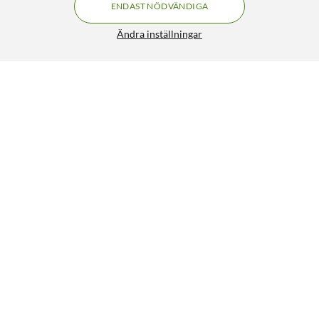
ENDAST NÖDVÄNDIGA
Ändra inställningar
Mobilize Gelly Case – Mobilskal för iPhone 11 Pro Klar
199:90
5/5
HÄMTA
LÄGG I VARUKORGEN
Liknande produkter
42
3