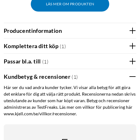
LÄS MER OM PRODUKTEN
Slimmat mobilskal i flexibel TPU
Producentinformation
Gelly Case är ett tunt och transparent mobilskal i flexibel TPU
som formar sig exakt efter telefonens konturer. Det klara
Komplettera ditt köp
(
1
)
materialet låter mobilens färg och design synas samtidigt som
det ger stötdämpande skydd mot repor, märken och mindre
Passar bl.a. till
(
1
)
fall. Den låga vikten och den följsamma passformen gör att
telefonens känsla bevaras – med ett extra lager skydd.
Kundbetyg & recensioner
(
1
)
Här ser du vad andra kunder tycker. Vi visar alla betyg för att göra
Åtkomst och passform
det enklare för dig att välja rätt produkt. Recensionerna nedan skrivs
Exakta utskärningar säkerställer full åtkomst till knappar,
uteslutande av kunder som har köpt varan. Betyg och recensioner
administreras av TestFreaks. Läs mer om villkor för publicering här
portar och högtalare. Lätt upphöjda kanter runt kamera och
www.kjell.com/se/villkor/recensioner.
skärm skyddar mot repor när telefonen läggs ner.
Specifikationer