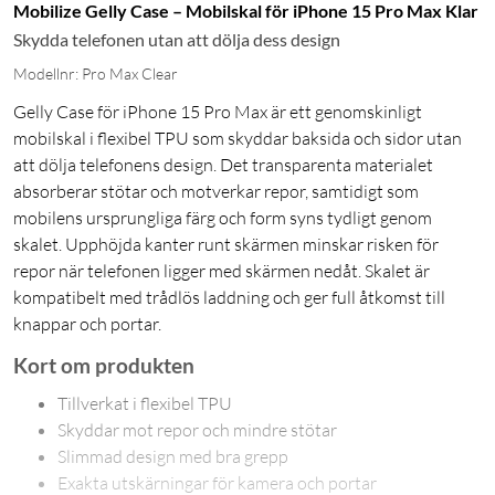
Mobilize Gelly Case – Mobilskal för iPhone 15 Pro Max Klar
Skydda telefonen utan att dölja dess design
Modellnr: Pro Max Clear
Gelly Case för iPhone 15 Pro Max är ett genomskinligt
mobilskal i flexibel TPU som skyddar baksida och sidor utan
att dölja telefonens design. Det transparenta materialet
absorberar stötar och motverkar repor, samtidigt som
mobilens ursprungliga färg och form syns tydligt genom
skalet. Upphöjda kanter runt skärmen minskar risken för
repor när telefonen ligger med skärmen nedåt. Skalet är
kompatibelt med trådlös laddning och ger full åtkomst till
knappar och portar.
Kort om produkten
Tillverkat i flexibel TPU
Skyddar mot repor och mindre stötar
Slimmad design med bra grepp
Exakta utskärningar för kamera och portar