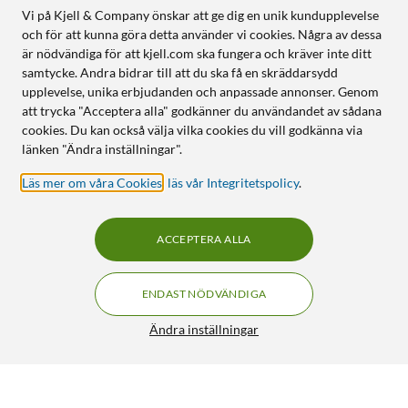
Vi på Kjell & Company önskar att ge dig en unik kundupplevelse
och för att kunna göra detta använder vi cookies. Några av dessa
är nödvändiga för att kjell.com ska fungera och kräver inte ditt
samtycke. Andra bidrar till att du ska få en skräddarsydd
upplevelse, unika erbjudanden och anpassade annonser. Genom
att trycka "Acceptera alla" godkänner du användandet av sådana
cookies. Du kan också välja vilka cookies du vill godkänna via
länken "Ändra inställningar".
Läs mer om våra Cookies
,
läs vår Integritetspolicy
.
ACCEPTERA ALLA
ENDAST NÖDVÄNDIGA
Ändra inställningar
Mobilize Gelly Case – Mobilskal för iPhone 15 Pro Max
Klar
199:90