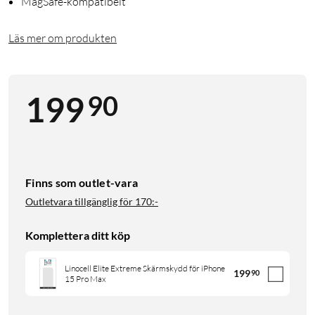
MagSafe-kompatibelt
Läs mer om produkten
90
199
Finns som outlet-vara
Outletvara tillgänglig för
170:-
Komplettera ditt köp
Linocell Elite Extreme Skärmskydd för iPhone
199
90
15 Pro Max