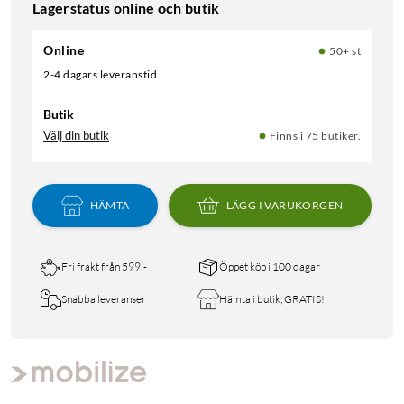
Lagerstatus online och butik
Online
50+ st
2-4 dagars leveranstid
Butik
Välj din butik
Finns i 75 butiker.
HÄMTA
LÄGG I VARUKORGEN
Fri frakt från 599:-
Öppet köp i 100 dagar
Snabba leveranser
Hämta i butik, GRATIS!