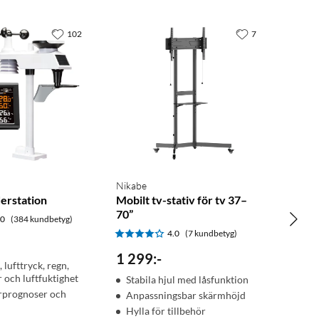
102
7
Nikabe
erstation
Mobilt tv-stativ för tv 37–
70”
.0
(384 kundbetyg)
4.0
(7 kundbetyg)
1 299
:
-
 lufttryck, regn,
 och luftfuktighet
Stabila hjul med låsfunktion
rprognoser och
Anpassningsbar skärmhöjd
Hylla för tillbehör