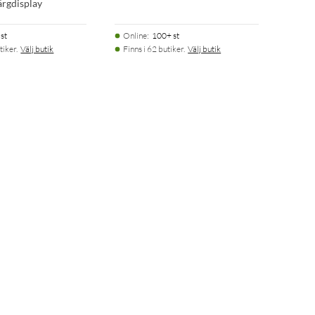
färgdisplay
st
Online
:
100+ st
tiker.
Välj butik
Finns i 62 butiker.
Välj butik