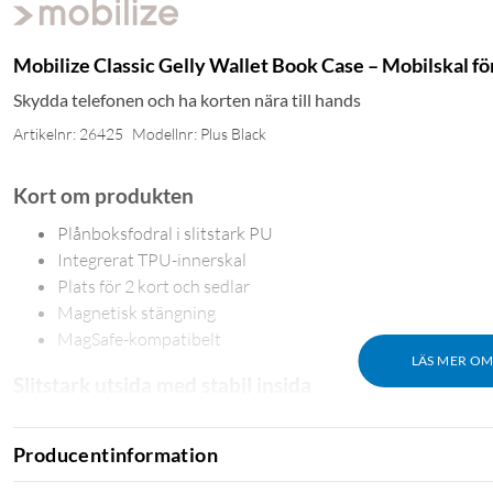
Mobilize Classic Gelly Wallet Book Case – Mobilskal fö
Skydda telefonen och ha korten nära till hands
Artikelnr: 26425
Modellnr: Plus Black
Kort om produkten
Plånboksfodral i slitstark PU
Integrerat TPU-innerskal
Plats för 2 kort och sedlar
Magnetisk stängning
MagSafe-kompatibelt
LÄS MER O
Slitstark utsida med stabil insida
Fodralets utsida är tillverkad i slitstark PU med en slät, läderlik
av vid behov. På insidan håller ett formgjutet TPU-skal telefone
Producentinformation
ger ett genomtänkt skydd med exakt passform och lång hållbarh