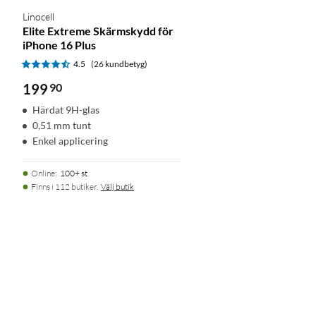
Linocell
Elite Extreme Skärmskydd för
iPhone 16 Plus
4.5
(26 kundbetyg)
199
90
Härdat 9H-glas
0,51 mm tunt
Enkel applicering
Online
:
100+ st
Finns i 112 butiker.
Välj butik