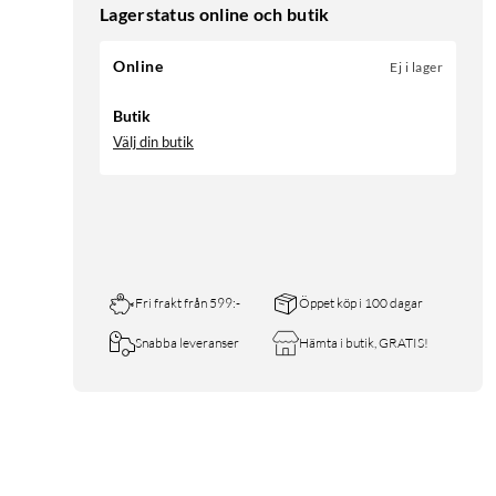
Lagerstatus online och butik
Online
Ej i lager
Butik
Välj din butik
Fri frakt från 599:-
Öppet köp i 100 dagar
Snabba leveranser
Hämta i butik, GRATIS!