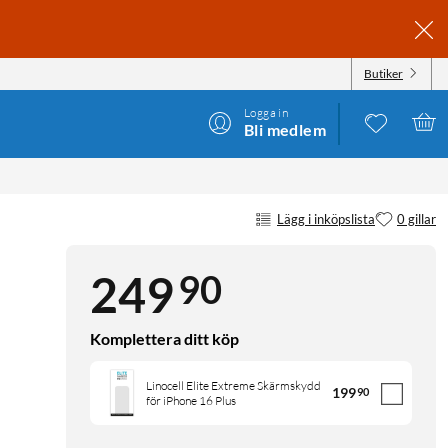
Butiker
Logga in
Bli medlem
Lägg i inköpslista
0 gillar
90
249
Komplettera ditt köp
Linocell Elite Extreme Skärmskydd
199
90
för iPhone 16 Plus