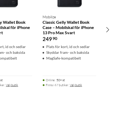
Mobilize
ly Wallet Book
Classic Gelly Wallet Book
lskal för iPhone
Case – Mobilskal för iPhone
rt
13 Pro Max Svart
249
90
ort, id och sedlar
Plats för kort, id och sedlar
am- och baksida
Skyddar fram- och baksida
ompatibelt
MagSafe-kompatibelt
st
Online
:
50+ st
ker.
Välj butik
Finns i 67 butiker.
Välj butik