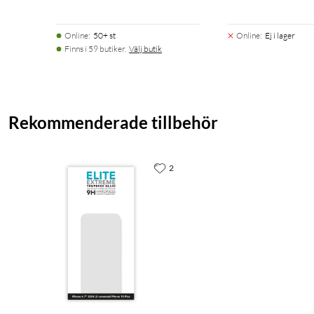
Online
:
50+ st
Online
:
Ej i lager
Finns i 59 butiker.
Välj butik
Rekommenderade tillbehör
2