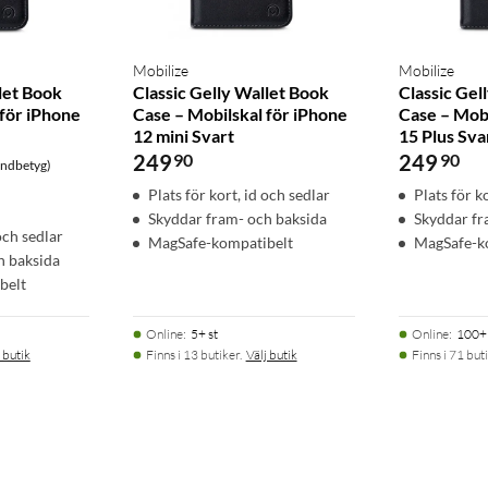
Mobilize
Mobilize
let Book
Classic Gelly Wallet Book
Classic Gel
 för iPhone
Case – Mobilskal för iPhone
Case – Mobi
12 mini Svart
15 Plus Sva
249
90
249
90
undbetyg)
Plats för kort, id och sedlar
Plats för k
Skyddar fram- och baksida
Skyddar fr
 och sedlar
MagSafe-kompatibelt
MagSafe-k
h baksida
belt
Online
:
5+ st
Online
:
100+ 
 butik
Finns i 13 butiker.
Välj butik
Finns i 71 buti