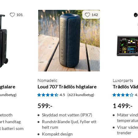
101
142
Nomadelic
Luxorparts
gtalare
Loud 707 Trådlös högtalare
Trådlös Väd
kundbetyg)
4.5
(623 kundbetyg)
4
599
:
-
1 499
:
-
etooth
Skyddad mot vatten (IPX7)
Mäter vind,
temperatur
art handtag
Rundstrålande ljud, fyller ett
helt rum
Visar väde
 batteri som
trender
Kompakt design