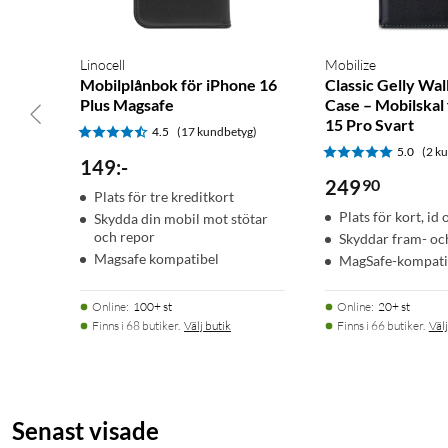
Linocell
Mobilize
Mobilplånbok för iPhone 16
Classic Gelly Wal
Plus Magsafe
Case – Mobilskal
15 Pro Svart
4.5
(17 kundbetyg)
5.0
(2 k
149
:
-
249
90
Plats för tre kreditkort
Plats för kort, id
Skydda din mobil mot stötar
och repor
Skyddar fram- oc
Magsafe kompatibel
MagSafe-kompati
Online
:
100+ st
Online
:
20+ st
Finns i 68 butiker.
Välj butik
Finns i 66 butiker.
Välj
Senast visade