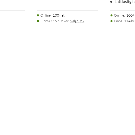
Lättläslig 
Online
:
100+ st
Online
:
100+ 
Finns i 115 butiker.
Välj butik
Finns i 114 bu