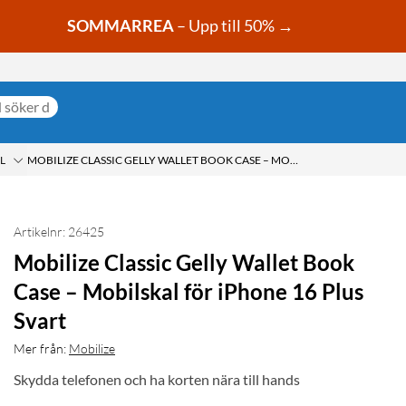
SOMMARREA
– Upp till 50% →
L
MOBILIZE CLASSIC GELLY WALLET BOOK CASE – MOBILSKAL FÖR IPHONE 16 PLUS SVART
Artikelnr: 26425
Mobilize Classic Gelly Wallet Book
Case – Mobilskal för iPhone 16 Plus
Svart
Mer från:
Mobilize
Skydda telefonen och ha korten nära till hands