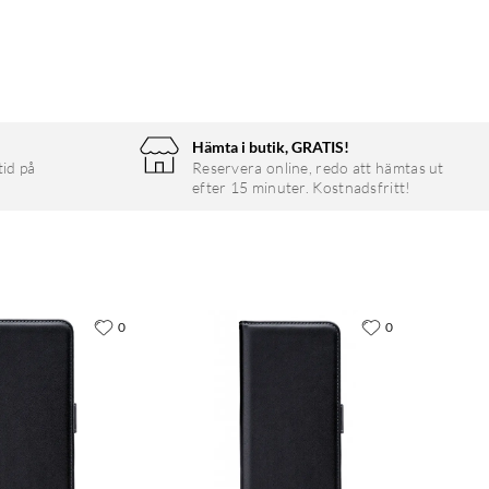
Hämta i butik, GRATIS!
tid på
Reservera online, redo att hämtas ut
efter 15 minuter. Kostnadsfritt!
0
0