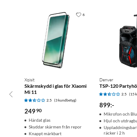
6
Xqisit
Denver
Skärmskydd i glas för Xiaomi
TSP-120 Partyhö
Mi 11
2.5
(15 
2.5
(3 kundbetyg)
899
:
-
249
90
Mikrofon och Blu
Härdat glas
Hjul och utdragb
Skyddar skärmen från repor
Uppladdningsbart
räcker i 2 h
Knappt märkbart