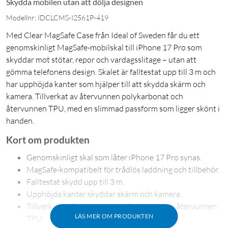
Skydda mobilen utan att dölja designen
Modellnr: IDCLCMS-I2561P-419
Med Clear MagSafe Case från Ideal of Sweden får du ett
genomskinligt MagSafe-mobilskal till iPhone 17 Pro som
skyddar mot stötar, repor och vardagsslitage – utan att
gömma telefonens design. Skalet är falltestat upp till 3 m och
har upphöjda kanter som hjälper till att skydda skärm och
kamera. Tillverkat av återvunnen polykarbonat och
återvunnen TPU, med en slimmad passform som ligger skönt i
handen.
Kort om produkten
Genomskinligt skal som låter iPhone 17 Pro synas.
MagSafe-kompatibelt för trådlös laddning och tillbehör.
Falltestat skydd upp till 3 m.
Upphöjda kanter skyddar skärm och kamera.
Tillverkat av återvunnen polykarbonat och återvunnen
LÄS MER OM PRODUKTEN
TPU.