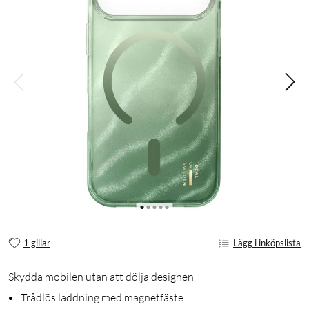
1 gillar
Lägg i inköpslista
Skydda mobilen utan att dölja designen
Trådlös laddning med magnetfäste