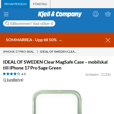
PRIVATPERSON
FÖRETAG
SOMMARREA - Upp till 50%
→
IPHONE 17 PRO-SKAL
IDEAL OF SWEDEN CLEAR MAGSAFE CASE – MOBILSKAL TILL IPHONE 17 PRO SAGE GREEN
IDEAL OF SWEDEN Clear MagSafe Case – mobilskal
till iPhone 17 Pro Sage Green
4.0
Artikelnr: 21336
(1 kundbetyg)