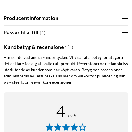
Skydd som känns – knappt syns
Det här transparenta mobilskalet sitter tätt runt iPhone 17
Producentinformation
Pro och ger ett stabilt grepp utan att göra mobilen klumpig.
Den genomskinliga finishen bevarar originalutseendet,
Passar bl.a. till
(
1
)
samtidigt som materialkombinationen hjälper till att ta upp
stötar och motverka repor i vardagen.
Kundbetyg & recensioner
(
1
)
Här ser du vad andra kunder tycker. Vi visar alla betyg för att göra
MagSafe som bara fungerar
det enklare för dig att välja rätt produkt. Recensionerna nedan skrivs
Clear MagSafe Case är MagSafe-kompatibelt, så du kan ladda
uteslutande av kunder som har köpt varan. Betyg och recensioner
administreras av TestFreaks. Läs mer om villkor för publicering här
trådlöst och använda MagSafe-tillbehör utan att ta av skalet.
www.kjell.com/se/villkor/recensioner.
Perfekt när du vill klicka fast en MagSafe-laddare, plånbok
eller hållare snabbt och smidigt.
4
Återvunna material, robust konstruktion
av 5
Skalet är tillverkat av återvunnen polykarbonat och
återvunnen termoplastisk polyuretan (TPU). Polykarbonaten
bidrar med formstabilitet, medan TPU ger flexibilitet som gör