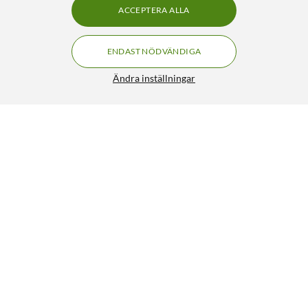
ACCEPTERA ALLA
ENDAST NÖDVÄNDIGA
Ändra inställningar
IDEAL OF SWEDEN Clear MagSafe Case – mobilskal till
iPhone 17 Pro Sage Green
399:-
4/5
HÄMTA
LÄGG I VARUKORGEN
Liknande produkter