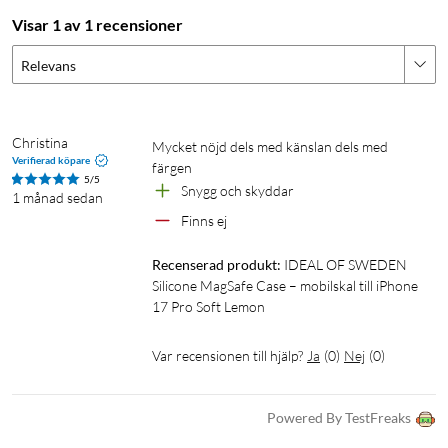
I förpackningen
Visar 1 av 1 recensioner
1 × Silicone Case MagSafe
Relevans
Christina
Mycket nöjd dels med känslan dels med 
Verifierad köpare
färgen 
5/5
Snygg och skyddar
1 månad sedan
Finns ej
Recenserad produkt:
IDEAL OF SWEDEN 
Silicone MagSafe Case – mobilskal till iPhone 
17 Pro Soft Lemon
Var recensionen till hjälp?
Ja
(
0
)
Nej
(
0
)
Powered By TestFreaks