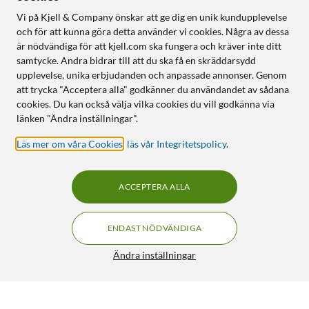
Vi på Kjell & Company önskar att ge dig en unik kundupplevelse
och för att kunna göra detta använder vi cookies. Några av dessa
är nödvändiga för att kjell.com ska fungera och kräver inte ditt
samtycke. Andra bidrar till att du ska få en skräddarsydd
upplevelse, unika erbjudanden och anpassade annonser. Genom
att trycka "Acceptera alla" godkänner du användandet av sådana
cookies. Du kan också välja vilka cookies du vill godkänna via
länken "Ändra inställningar".
Läs mer om våra Cookies
,
läs vår Integritetspolicy
.
ACCEPTERA ALLA
ENDAST NÖDVÄNDIGA
Ändra inställningar
IDEAL OF SWEDEN Silicone MagSafe Case – mobilskal till
iPhone 17 Pro Light Blue
299:-