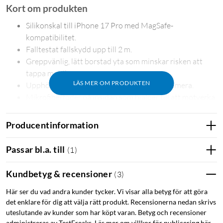
Kort om produkten
Silikonskal till iPhone 17 Pro med MagSafe-
kompatibilitet.
Falltestat fallskydd upp till 2 m.
Greppvänlig, lätt borstad yta som minskar risken att
tappa mobilen.
LÄS MER OM PRODUKTEN
Upphöjda kanter som skyddar skärm och kamera.
Mikrofiberfoder på insidan som hjälper till att motverka
repor.
Producentinformation
Skyddar mot stötar och repor
Skalet är falltestat och klarar fall upp till 2 m. Upphöjda kanter
Passar bl.a. till
(
1
)
runt skärm och kamera ger extra skydd när telefonen läggs
ned eller råkar tappas. Insidan är klädd med mikrofiber som
Kundbetyg & recensioner
(
3
)
hjälper till att skydda telefonens baksida mot repor.
Här ser du vad andra kunder tycker. Vi visar alla betyg för att göra
det enklare för dig att välja rätt produkt. Recensionerna nedan skrivs
Fungerar med MagSafe
uteslutande av kunder som har köpt varan. Betyg och recensioner
administreras av TestFreaks. Läs mer om villkor för publicering här