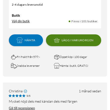
2-4 dagars leveranstid
Butik
Välj din butik
Finns i 101 butiker.
HÄMTA
LÄGG I VARUKORGEN
Fri frakt från 599:-
Öppet köp i 100 dagar
Snabba leveranser
Hämta i butik, GRATIS!
Christina
1 månad sedan
5/5
Mycket nöjd dels med känslan dels med färgen
Gå till recensionen