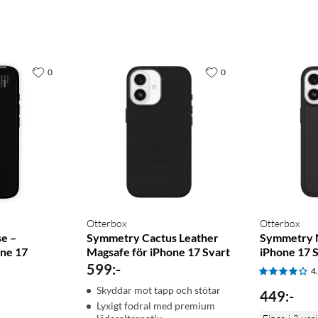
0
0
Otterbox
Otterbox
e –
Symmetry Cactus Leather
Symmetry 
one 17
Magsafe för iPhone 17 Svart
iPhone 17 
599
:
-
4
Skyddar mot tapp och stötar
449
:
-
Lyxigt fodral med premium