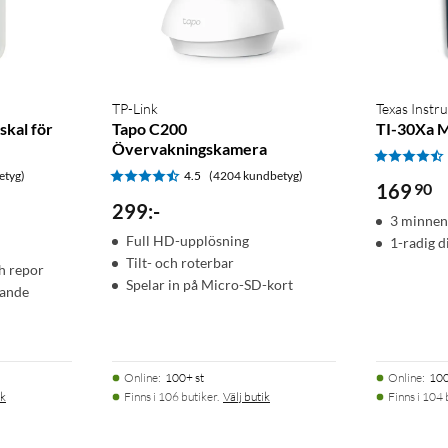
TP-Link
Texas Instr
skal för
Tapo C200
TI-30Xa M
Övervakningskamera
etyg)
4.5
(4204 kundbetyg)
169
90
299
:
-
3 minnen
Full HD-upplösning
1-radig d
Tilt- och roterbar
h repor
Spelar in på Micro-SD-kort
ggande
Online
:
100+ st
Online
:
100
ik
Finns i 106 butiker.
Välj butik
Finns i 104 