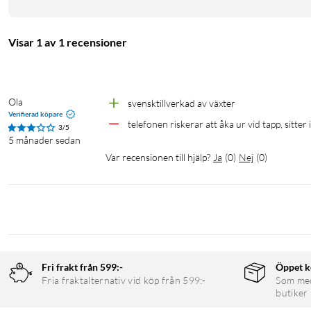
Visar 1 av 1 recensioner
Ola
svensktillverkad av växter
Verifierad köpare
telefonen riskerar att åka ur vid tapp, sitter
3/5
5 månader sedan
Var recensionen till hjälp?
Ja
(
0
)
Nej
(
0
)
Fri frakt från 599:-
Öppet k
Fria fraktalternativ vid köp från 599:-
Som medl
butiker