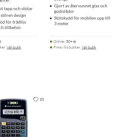
ianter
Gjort av återvunnet glas och
t tapp och stötar
godislådor
stilren design
Stötskydd för mobilen upp till
öd för trådlös
3 meter
ch tillbehör
t
Online
:
50+ st
ker.
Välj butik
Finns i 84 butiker.
Välj butik
25