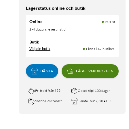
Lagerstatus online och butik
Online
20+ st
2-4 dagars leveranstid
Butik
Välj din butik
Finns i 47 butiker.
HÄMTA
LÄGG I VARUKORGEN
Fri frakt från 599:-
Öppet köp i 100 dagar
Snabba leveranser
Hämta i butik, GRATIS!