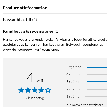
Specifikationer
Producentinformation
Koldioxidutsläpp: 0,102 kg / CO2
Vikt: 20 g
Passar bl.a. till
(
1
)
Skyddsnivå iPhone 17 Family: 3 m fallskydd
Kompatibel med MagSafe: Kompatibel med alla iPhone 15-modelle
Kundbetyg & recensioner
(
2
)
Material: En blandning av biomaterial, inklusive hampa, lin, ce
Förpackning: FSC-certifierad kartong av återvunnen kartong.
Här ser du vad andra kunder tycker. Vi visar alla betyg för att göra det 
Tillverkad i: Sverige
uteslutande av kunder som har köpt varan. Betyg och recensioner admin
Hur den tillverkas: Mobilskalsfabriken
www.kjell.com/se/villkor/recensioner.
™
End of life: Återvinningsbart, läs mer om agood loop
här
.
5 stjärnor
4
4 stjärnor
av 5
3 stjärnor
2 stjärnor
1 stjärna
2
kundbetyg
Klicka ovan för att filtrera