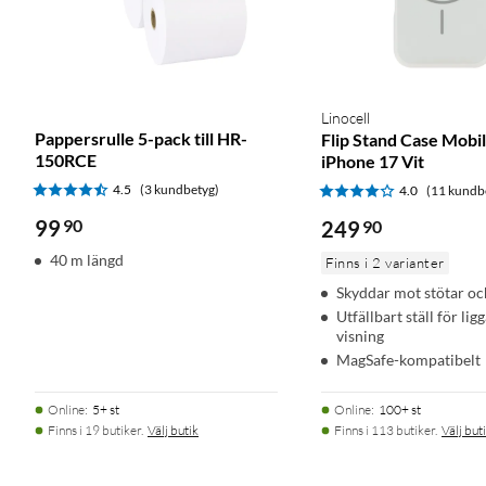
Linocell
Pappersrulle 5-pack till HR-
Flip Stand Case Mobil
150RCE
iPhone 17 Vit
4.5
(3 kundbetyg)
4.0
(11 kundb
99
90
249
90
40 m längd
Finns i 2 varianter
Skyddar mot stötar oc
Utfällbart ställ för li
visning
MagSafe-kompatibelt
Online
:
5+ st
Online
:
100+ st
Finns i 19 butiker.
Välj butik
Finns i 113 butiker.
Välj but