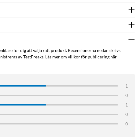
r och över. MagSafe ring (säljs separat)
llulosa och PLA, kombinerat med biologiskt nedbrytbart PBAT
enklare för dig att välja rätt produkt. Recensionerna nedan skrivs
istreras av TestFreaks. Läs mer om villkor för publicering här
1
0
1
0
0