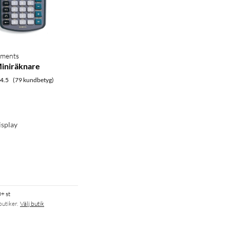
uments
iniräknare
4.5
(79 kundbetyg)
isplay
+ st
butiker.
Välj butik