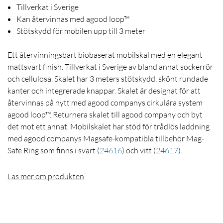
Tillverkat i Sverige
Kan återvinnas med agood loop™
Stötskydd för mobilen upp till 3 meter
Ett återvinningsbart biobaserat mobilskal med en elegant
mattsvart finish. Tillverkat i Sverige av bland annat sockerrör
och cellulosa. Skalet har 3 meters stötskydd, skönt rundade
kanter och integrerade knappar. Skalet är designat för att
återvinnas på nytt med agood companys cirkulära system
agood loop™. Returnera skalet till agood company och byt
det mot ett annat. Mobilskalet har stöd för trådlös laddning
med agood companys Magsafe-kompatibla tillbehör Mag-
Safe Ring som finns i svart
(
24616
)
och vitt
(
24617
)
.
Läs mer om produkten