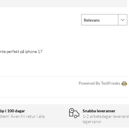
Relevans
 inte perfekt på iphone 17
Powered By TestFreaks
öp i 100 dagar
Snabba leveranser
em! Även fri retur i alla
1-2 arbetsdagar leverans
lagervaror