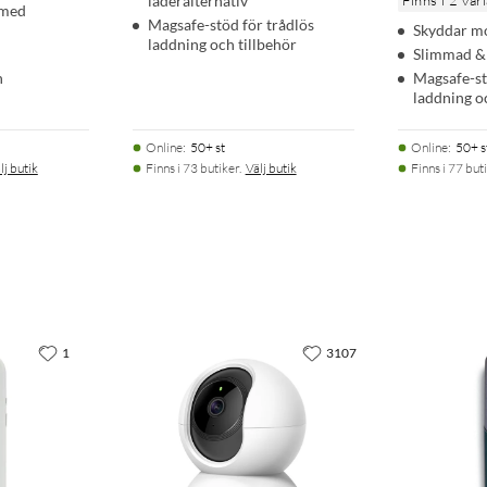
läderalternativ
Finns i 2 var
 med
Magsafe-stöd för trådlös
Skyddar mo
laddning och tillbehör
Slimmad & 
n
Magsafe-st
laddning o
Online
:
50+ st
Online
:
50+ s
lj butik
Finns i 73 butiker.
Välj butik
Finns i 77 buti
1
3107