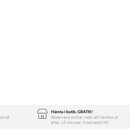
Hämta i butik, GRATIS!
tid på
Reservera online, redo att hämtas ut
efter 15 minuter. Kostnadsfritt!