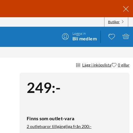
Butiker
Logga in
Bli medlem
Lägg i inköpslista
0 gillar
249
:
-
Finns som outlet-vara
2 outletvaror tillgängliga från
200:-