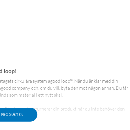
od loop!
retagets cirkulära system agood loop™. När du är klar med din
 agood company och, om du vill, byta den mot någon annan. Du får
nds som material i ett nytt skal.
p™ och hur du returnerar din produkt när du inte behöver den
M PRODUKTEN