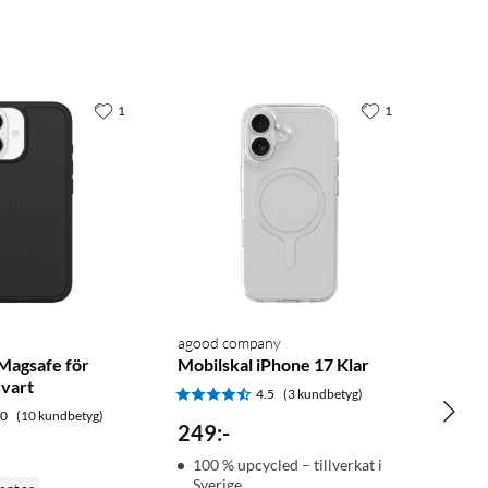
1
1
agood company
Magsafe för
Mobilskal iPhone 17 Klar
Svart
4.5
(3 kundbetyg)
.0
(10 kundbetyg)
249
:
-
100 % upcycled – tillverkat i
Sverige