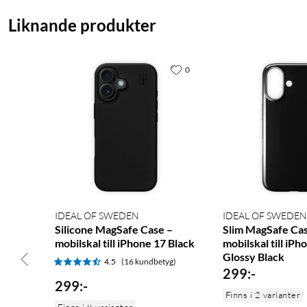
Liknande produkter
0
IDEAL OF SWEDEN
IDEAL OF SWEDEN
Silicone MagSafe Case –
Slim MagSafe Cas
mobilskal till iPhone 17 Black
mobilskal till iPh
Glossy Black
4.5
(16 kundbetyg)
299
:
-
299
:
-
Finns i 2 varianter