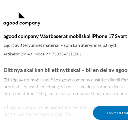
agood company Växtbaserat mobilskal iPhone 17 Svart
Gjort av återvunnet material – som kan återvinnas på nytt
Artikelnr: 29943
Modellnr: 7333347111881
Ditt nya skal kan bli ett nytt skal – bli en del av ago
Ett köp av ett mobilskal från agood company ansluter dig till fö
produkt – oavsett anledning och när – kan du returnera den till
då en rabattkod. Ditt gamla skal tas omhand, slipas om eller anvä
På agood companys hemsida finns mer information om agood loo
™
LÄS MER O
längre. Läs mer om agood loop
här
.