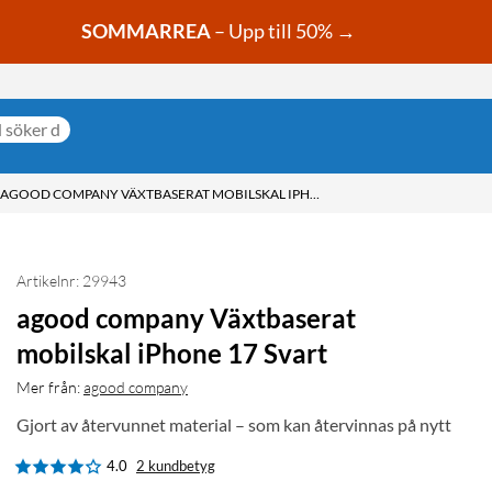
SOMMARREA
– Upp till 50% →
AGOOD COMPANY VÄXTBASERAT MOBILSKAL IPHONE 17 SVART
Artikelnr: 29943
agood company Växtbaserat
mobilskal iPhone 17 Svart
Mer från:
agood company
Gjort av återvunnet material – som kan återvinnas på nytt
4.0
2 kundbetyg