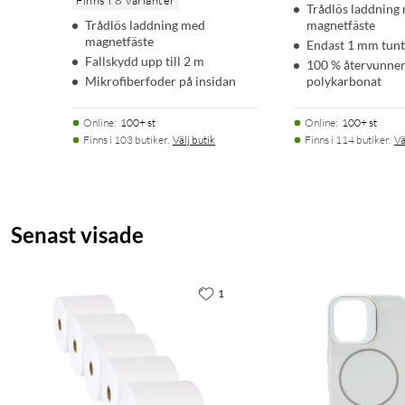
Finns i 8 varianter
Trådlös laddning
Trådlös laddning med
magnetfäste
magnetfäste
Endast 1 mm tunt
Fallskydd upp till 2 m
100 % återvunne
Mikrofiberfoder på insidan
polykarbonat
Online
:
100+ st
Online
:
100+ st
Finns i 103 butiker.
Välj butik
Finns i 114 butiker.
Vä
Senast visade
1