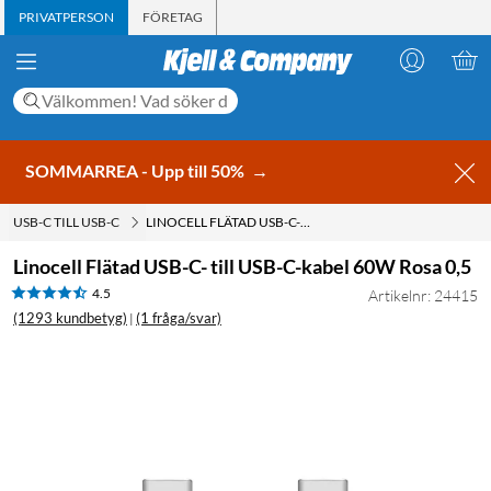
PRIVATPERSON
FÖRETAG
SOMMARREA - Upp till 50%
→
USB-C TILL USB-C
LINOCELL FLÄTAD USB-C- TILL USB-C-KABEL 60W ROSA 0,5
Linocell Flätad USB-C- till USB-C-kabel 60W Rosa 0,5
4.5
Artikelnr: 24415
(1293 kundbetyg)
(1 fråga/svar)
|