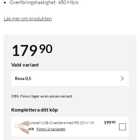
Överföringshastighet: 480 Mb/s
Läs mer om produkten
90
179
Vald variant
Rosa 0,5
OBS. Finns i lager av en annan variant.
Komplettera ditt köp
199
90
Linocell USB-C-laddare med PD 20 W Vit
Vit
Finns i 2 varianter