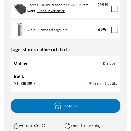
299
90
Linocell GaN multiladdare 33 W PD Svart
Svart
Finns i 2 varianter
699
:
-
Sudio F4 portabel högtalare
Lagerstatus online och butik
Online
Ej i lager
Butik
Välj din butik
Finns i 1 butik.
HÄMTA
Fri frakt från 599:-
Öppet köp i 100 dagar