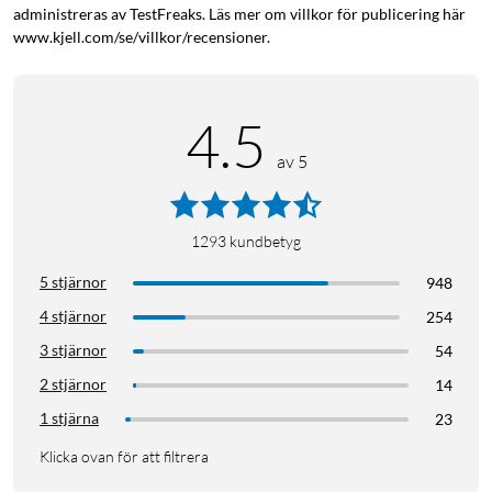
administreras av TestFreaks. Läs mer om villkor för publicering här
www.kjell.com/se/villkor/recensioner.
4.5
av 5
1293
kundbetyg
5 stjärnor
948
4 stjärnor
254
3 stjärnor
54
2 stjärnor
14
1 stjärna
23
Klicka ovan för att filtrera