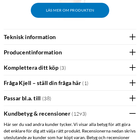
LÄS MER OM PRODUKTEN
Teknisk information
Producentinformation
Komplettera ditt köp
(
3
)
Fråga Kjell – ställ din fråga här
(
1
)
Passar bl.a. till
(
38
)
Kundbetyg & recensioner
(
1293
)
Här ser du vad andra kunder tycker. Vi visar alla betyg för att göra
det enklare för dig att välja rätt produkt. Recensionerna nedan skrivs
uteslutande av kunder som har köpt varan. Betyg och recensioner