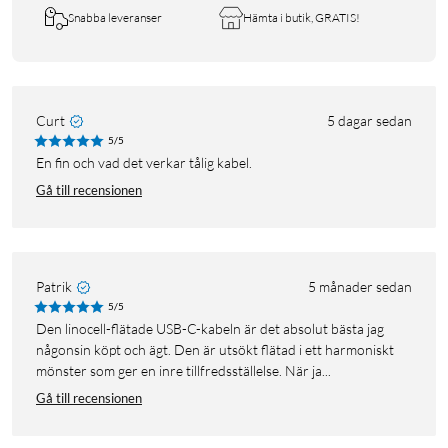
Snabba leveranser
Hämta i butik, GRATIS!
Curt
5 dagar sedan
5/5
En fin och vad det verkar tålig kabel.
Gå till recensionen
Patrik
5 månader sedan
5/5
Den linocell-flätade USB-C-kabeln är det absolut bästa jag
någonsin köpt och ägt. Den är utsökt flätad i ett harmoniskt
mönster som ger en inre tillfredsställelse. När ja...
Gå till recensionen