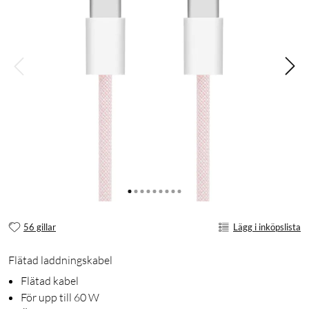
56 gillar
Lägg i inköpslista
Flätad laddningskabel
Flätad kabel
För upp till 60 W