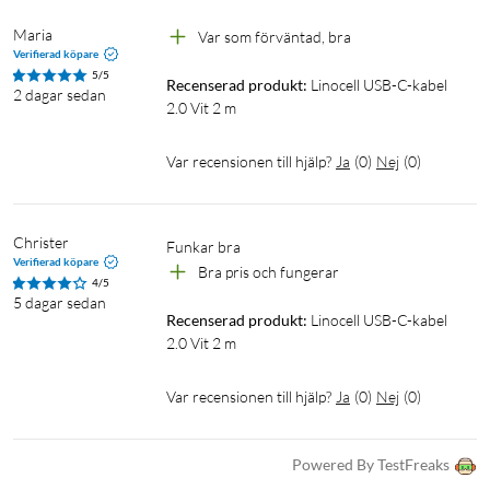
Maria
Var som förväntad, bra
Verifierad köpare
5/5
Recenserad produkt:
Linocell USB-C-kabel 
2 dagar sedan
2.0 Vit 2 m
Var recensionen till hjälp?
Ja
(
0
)
Nej
(
0
)
Christer
Funkar bra
Verifierad köpare
Bra pris och fungerar
4/5
5 dagar sedan
Recenserad produkt:
Linocell USB-C-kabel 
2.0 Vit 2 m
Var recensionen till hjälp?
Ja
(
0
)
Nej
(
0
)
Powered By TestFreaks