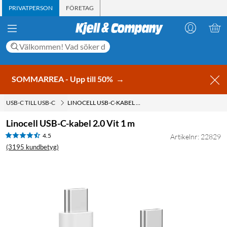
PRIVATPERSON
FÖRETAG
SOMMARREA - Upp till 50%
→
USB-C TILL USB-C
LINOCELL USB-C-KABEL 2.0 VIT 1 M
Linocell USB-C-kabel 2.0 Vit 1 m
4.5
Artikelnr: 22829
(3195 kundbetyg)