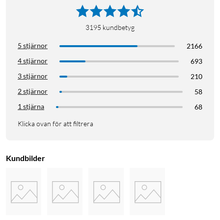
3195
kundbetyg
5 stjärnor
2166
4 stjärnor
693
3 stjärnor
210
2 stjärnor
58
1 stjärna
68
Klicka ovan för att filtrera
Kundbilder