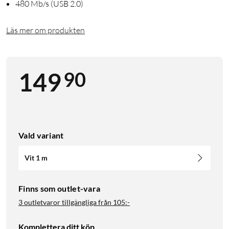
480 Mb/s (USB 2.0)
Läs mer om produkten
90
149
Vald variant
Vit 1 m
Finns som outlet-vara
3 outletvaror tillgängliga från
105:-
Komplettera ditt köp