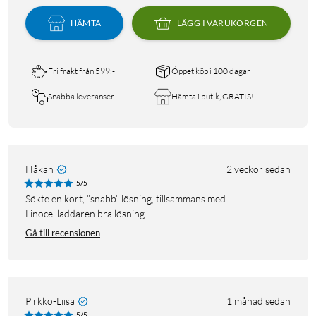
HÄMTA
LÄGG I VARUKORGEN
Fri frakt från 599:-
Öppet köp i 100 dagar
Snabba leveranser
Hämta i butik, GRATIS!
Håkan
2 veckor sedan
5/5
Sökte en kort, ”snabb” lösning, tillsammans med
Linocellladdaren bra lösning.
Gå till recensionen
Pirkko-Liisa
1 månad sedan
5/5