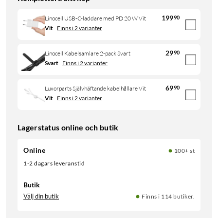
199
90
Linocell USB-C-laddare med PD 20 W Vit
Vit
Finns i 2 varianter
29
90
Linocell Kabelsamlare 2-pack Svart
Svart
Finns i 2 varianter
69
90
Luxorparts Självhäftande kabelhållare Vit
Vit
Finns i 2 varianter
Lagerstatus online och butik
Online
100+ st
1-2 dagars leveranstid
Butik
Välj din butik
Finns i 114 butiker.