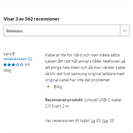
Visar 3 av 562 recensioner
Relevans
Lars B
Kabel är lite för hård och man måste sätta 
Verifierad köpare
kabeln ått rätt håll annars håller telefonen på 
3/5
att plinga hela tiden och då man vänder kabel 
idag
så blir det tyst samsung original laddare med 
original kabel har inte det problemet
Billig
Recenserad produkt:
Linocell USB-C-kabel 
2.0 Svart 2 m
Var recensionen till hjälp?
Ja
(
0
)
Nej
(
0
)