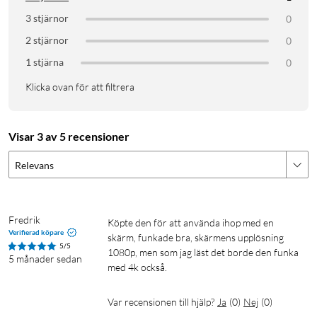
3 stjärnor
0
2 stjärnor
0
1 stjärna
0
Klicka ovan för att filtrera
Visar 3 av 5 recensioner
Relevans
Fredrik
Köpte den för att använda ihop med en 
Verifierad köpare
skärm, funkade bra, skärmens upplösning 
5/5
1080p, men som jag läst det borde den funka 
5 månader sedan
med 4k också.
Var recensionen till hjälp?
Ja
(
0
)
Nej
(
0
)