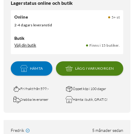
Lagerstatus online och butik
Online
5+ st
2-4 dagars leveranstid
Butik
Välj din butik
Finns i 15 butiker.
HÄMTA
LÄGG I VARUKORGEN
Fri frakt från 599:-
Öppet köp i 100 dagar
Snabba leveranser
Hämta i butik, GRATIS!
Fredrik
5 månader sedan