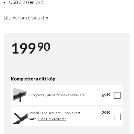
USB 3.2 Gen 2x2
Läs mer om produkten
90
199
Komplettera ditt köp
69
90
Luxorparts Självhäftande kabelhållare
29
90
Linocell Kabelsamlare 2-pack Svart
Svart
Finns i 2 varianter