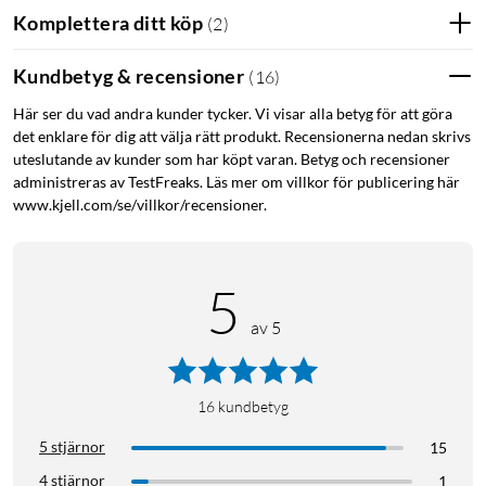
Komplettera ditt köp
(
2
)
Kundbetyg & recensioner
(
16
)
Här ser du vad andra kunder tycker. Vi visar alla betyg för att göra
det enklare för dig att välja rätt produkt. Recensionerna nedan skrivs
uteslutande av kunder som har köpt varan. Betyg och recensioner
administreras av TestFreaks. Läs mer om villkor för publicering här
www.kjell.com/se/villkor/recensioner.
5
av 5
16
kundbetyg
5 stjärnor
15
4 stjärnor
1