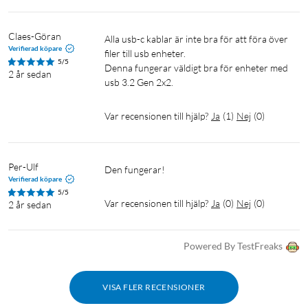
Claes-Göran
Alla usb-c kablar är inte bra för att föra över 
Verifierad köpare
filer till usb enheter.

5/5
Denna fungerar väldigt bra för enheter med 
2 år sedan
Var recensionen till hjälp?
Ja
(
1
)
Nej
(
0
)
Per-Ulf
Den fungerar!
Verifierad köpare
5/5
Var recensionen till hjälp?
Ja
(
0
)
Nej
(
0
)
2 år sedan
Powered By TestFreaks
VISA FLER RECENSIONER