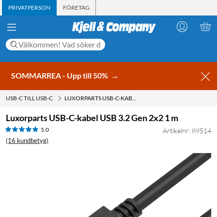
PRIVATPERSON
FÖRETAG
SOMMARREA - Upp till 50%
→
USB-C TILL USB-C
LUXORPARTS USB-C-KABEL USB 3.2 GEN 2X2 1 M
Luxorparts USB-C-kabel USB 3.2 Gen 2x2 1 m
5.0
Artikelnr: 89514
(16 kundbetyg)