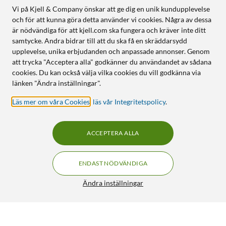
Vi på Kjell & Company önskar att ge dig en unik kundupplevelse
och för att kunna göra detta använder vi cookies. Några av dessa
är nödvändiga för att kjell.com ska fungera och kräver inte ditt
samtycke. Andra bidrar till att du ska få en skräddarsydd
upplevelse, unika erbjudanden och anpassade annonser. Genom
att trycka "Acceptera alla" godkänner du användandet av sådana
cookies. Du kan också välja vilka cookies du vill godkänna via
länken "Ändra inställningar".
Läs mer om våra Cookies
,
läs vår Integritetspolicy
.
ACCEPTERA ALLA
ENDAST NÖDVÄNDIGA
Ändra inställningar
Luxorparts USB-C-kabel USB 3.2 Gen 2x2 1 m
199:90
5/5