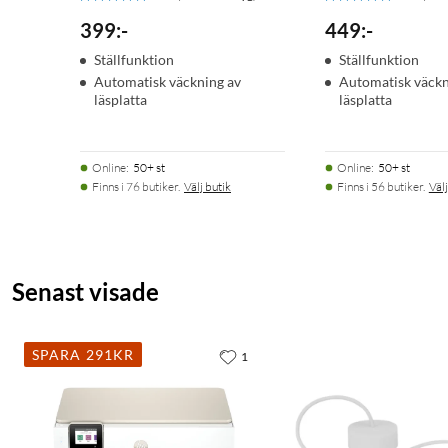
399
:
-
449
:
-
Ställfunktion
Ställfunktion
Automatisk väckning av
Automatisk väckn
läsplatta
läsplatta
Online
:
50+ st
Online
:
50+ st
Finns i 76 butiker.
Välj butik
Finns i 56 butiker.
Välj
Senast visade
SPARA 291KR
1