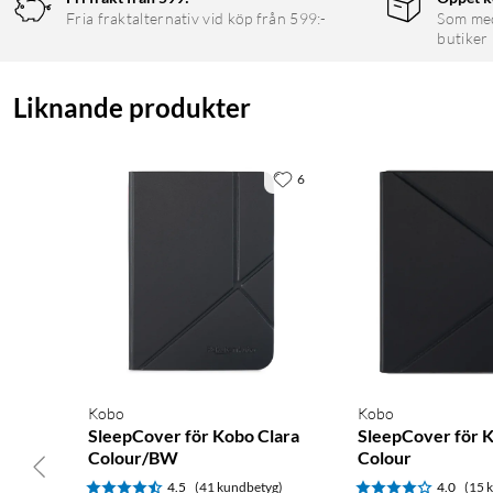
Fria fraktalternativ vid köp från 599:-
Som medl
butiker
Liknande produkter
6
Kobo
Kobo
SleepCover för Kobo Clara
SleepCover för K
Colour/BW
Colour
4.5
(41 kundbetyg)
4.0
(15 