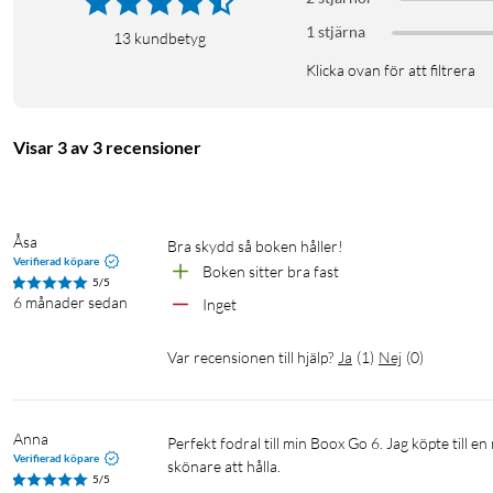
Material: Syntetiskt konstläder
1 stjärna
13
kundbetyg
Funktion: Automatisk Sleep/Wake
Dimensioner: 148 × 110 × 7 mm
Klicka ovan för att filtrera
Vikt: 91 g
Stängning: Magnetisk
Visar 3 av 3 recensioner
I förpackningen
BOOX Go 6 Magnetic Case
Användarguide
Åsa
Bra skydd så boken håller!
Verifierad köpare
Boken sitter bra fast
5/5
6 månader sedan
Inget
Var recensionen till hjälp?
Ja
(
1
)
Nej
(
0
)
Anna
Perfekt fodral till min Boox Go 6. Jag köpte till en magnetisk ring som jag klistrade på fodralets baksida så att den blir ännu 
Verifierad köpare
skönare att hålla. 
5/5