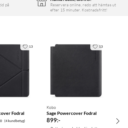
tid på
Reservera online, redo att hämtas ut
efter 15 minuter. Kostnadsfritt!
13
13
Kobo
cover Fodral
Sage Powercover Fodral
899
:
-
.0
(4 kundbetyg)