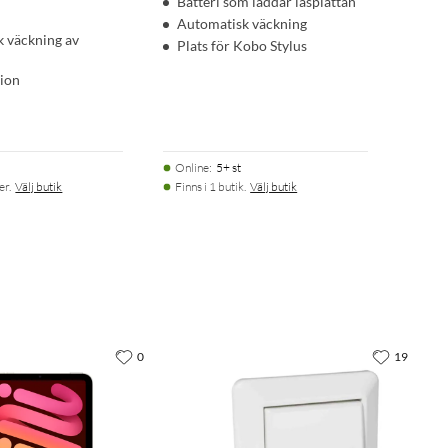
Batteri som laddar läsplattan
Automatisk väckning
 väckning av
Plats för Kobo Stylus
tion
Online
:
5+ st
er.
Välj butik
Finns i 1 butik.
Välj butik
0
19