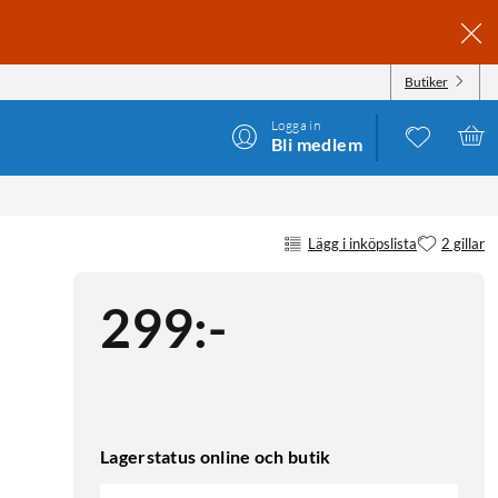
Butiker
Logga in
Bli medlem
Lägg i inköpslista
2 gillar
299
:
-
Lagerstatus online och butik