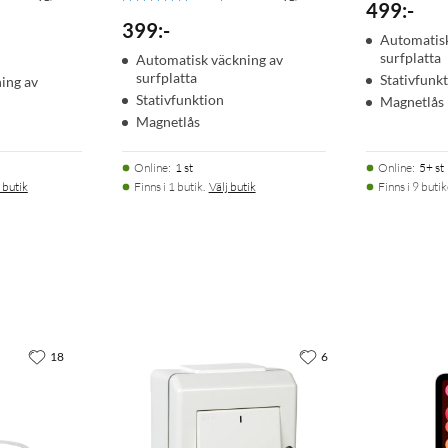
499
:
-
399
:
-
Automatisk
surfplatta
Automatisk väckning av
surfplatta
Stativfunk
ing av
Stativfunktion
Magnetlås
Magnetlås
Online
:
1 st
Online
:
5+ st
 butik
Finns i 1 butik.
Välj butik
Finns i 9 butik
18
6