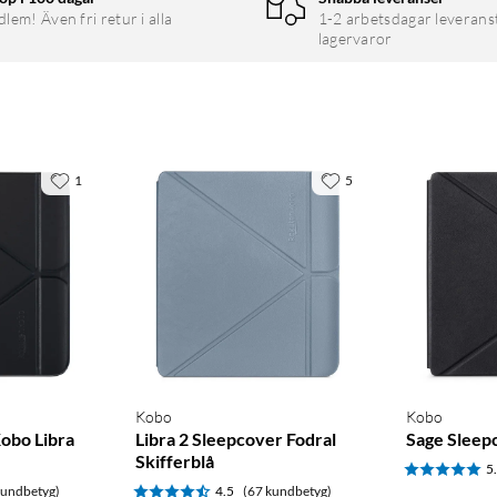
em! Även fri retur i alla
1-2 arbetsdagar leverans
lagervaror
1
5
Kobo
Kobo
obo Libra
Libra 2 Sleepcover Fodral
Sage Sleep
Skifferblå
5
kundbetyg)
4.5
(67 kundbetyg)