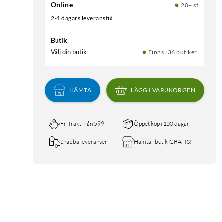
Online
20+ st
2-4 dagars leveranstid
Butik
Välj din butik
Finns i 36 butiker.
HÄMTA
LÄGG I VARUKORGEN
Fri frakt från 599:-
Öppet köp i 100 dagar
Snabba leveranser
Hämta i butik, GRATIS!