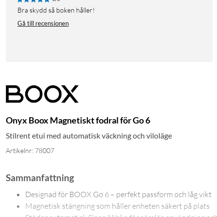
Bra skydd så boken håller!
Gå till recensionen
Onyx Boox Magnetiskt fodral för Go 6
Stilrent etui med automatisk väckning och viloläge
Artikelnr: 78007
Sammanfattning
Designad för BOOX Go 6 – perfekt passform och låg vikt
Magnetisk stängning som håller enheten säkert på plats