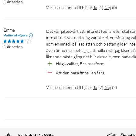
1 år sedan
Var recensionen till hjälp?
Ja
(
1
)
Nej
(
0
)
Emma
Det var jättesvårt att hitta ett fodral eller skal som passade till min onyx boox go 6 och när jag först hittade denna kände jag 
Verifierad köpare
inte att det var detta jag var ute efter. Men jag va
5/5
som en smäck på läsplattan och plattan glider int
1 år sedan
även ännu mer behaglig att hålla i när jag läser.
liknande nästa gång det blir aktuellt, men hade då 
Hög kvalitet, Bra passform
Att den bara finns i en färg. 
Var recensionen till hjälp?
Ja
(
7
)
Nej
(
2
)
Fri frakt från 599:-
Öppet k