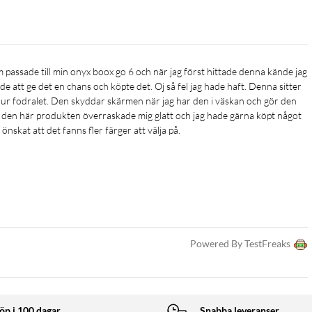
lde att ge det en chans och köpte det. Oj så fel jag hade haft. Denna sitter 
e ur fodralet. Den skyddar skärmen när jag har den i väskan och gör den 
 Så den här produkten överraskade mig glatt och jag hade gärna köpt något 
önskat att det fanns fler färger att välja på. 
Powered By TestFreaks
öp i 100 dagar
Snabba leveranser