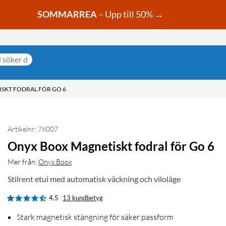
SOMMARREA
– Upp till 50% →
SKT FODRAL FÖR GO 6
Artikelnr: 78007
Onyx Boox Magnetiskt fodral för Go 6
Mer från:
Onyx Boox
Stilrent etui med automatisk väckning och viloläge
4.5
13 kundbetyg
Stark magnetisk stängning för säker passform