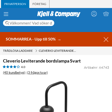
PRIVATPERSON
FÖRETAG
SOMMARREA - Upp till 50%
→
TRÅDLÖSA LADDARE
CLEVERIO LEVITERANDE BORDSLAMPA SVART
Cleverio Leviterande bordslampa Svart
4.0
Artikelnr: 64743
(40 kundbetyg)
(3 frågor/svar)
|