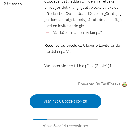
dock svårt att laddas om den har ett skal 
2 år sedan
vilket gör det krångligt att plocka av skalet 
när den behöver laddas. Det som gör att jag 
ger lampan högsta betyg är att det är häftigt 
Var köper man en ny lampa?
Recenserad produkt:
Cleverio Leviterande 
bordslampa Vit
Var recensionen till hjälp?
Ja
(
2
)
Nej
(
1
)
Powered By TestFreaks
VISA FLER RECENSIONER
Visar 3 av 14 recensioner