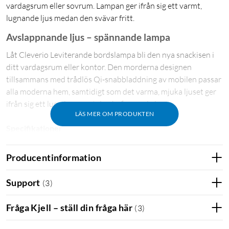
vardagsrum eller sovrum. Lampan ger ifrån sig ett varmt,
lugnande ljus medan den svävar fritt.
Avslappnande ljus – spännande lampa
Låt Cleverio Leviterande bordslampa bli den nya snackisen i
ditt vardagsrum eller kontor. Den morderna designen
tillsammans med trådlös Qi-snabbladdning av mobilen passar
alla moderna hem, samtidigt som det varma, mjuka ljuset ger
ifrån sig ett lugn i rummet den befinner sig i.
LÄS MER OM PRODUKTEN
Specifikationer
Effekt lampa: 5 W. Effekt Qi-laddning: 5 W (5 V, 1 A), Qi
Producentinformation
version 1.2.4. Trådlös qi-laddning är kompatibel med iPhone
och Android-mobiler. Färgtemperatur: 2650 K. Levereras med
nätadapter. Höjd: 378 mm. Mått lampans bas: 148x91x22 mm.
Support
(
3
)
Fråga Kjell – ställ din fråga här
(
3
)
Svävande lampa