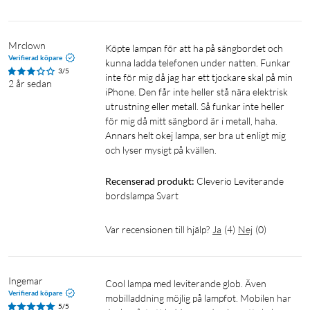
Mrclown 
Köpte lampan för att ha på sängbordet och 
Verifierad köpare
kunna ladda telefonen under natten. Funkar 
3/5
inte för mig då jag har ett tjockare skal på min 
2 år sedan
iPhone. Den får inte heller stå nära elektrisk 
utrustning eller metall. Så funkar inte heller 
för mig då mitt sängbord är i metall, haha. 
Annars helt okej lampa, ser bra ut enligt mig 
och lyser mysigt på kvällen. 
Recenserad produkt:
Cleverio Leviterande 
bordslampa Svart
Var recensionen till hjälp?
Ja
(
4
)
Nej
(
0
)
Ingemar
Cool lampa med leviterande glob. Även 
Verifierad köpare
mobilladdning möjlig på lampfot. Mobilen har 
5/5