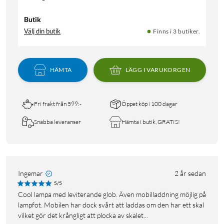
Butik
Välj din butik
Finns i 3 butiker.
HÄMTA
LÄGG I VARUKORGEN
Fri frakt från 599:-
Öppet köp i 100 dagar
Snabba leveranser
Hämta i butik, GRATIS!
Ingemar
2 år sedan
5/5
Cool lampa med leviterande glob. Även mobilladdning möjlig på
lampfot. Mobilen har dock svårt att laddas om den har ett skal
vilket gör det krångligt att plocka av skalet...