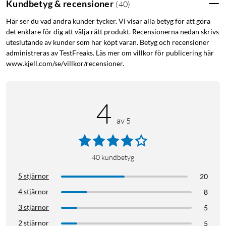
Kundbetyg & recensioner
(
40
)
Här ser du vad andra kunder tycker. Vi visar alla betyg för att göra
det enklare för dig att välja rätt produkt. Recensionerna nedan skrivs
uteslutande av kunder som har köpt varan. Betyg och recensioner
administreras av TestFreaks. Läs mer om villkor för publicering här
www.kjell.com/se/villkor/recensioner.
4
av 5
40
kundbetyg
5 stjärnor
20
4 stjärnor
8
3 stjärnor
5
2 stjärnor
5