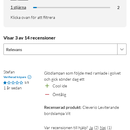
1 stjärna
2
Klicka ovan för att filtrera
Visar 3 av 14 recensioner
Relevans
Stefan
Glödlampan som följde med ramlade i golvet 
Verifierad köpare
och gick sönder dag ett
1/5
Cool ide
1 år sedan
Ömtålig
Recenserad produkt:
Cleverio Leviterande 
bordslampa Vit
Var recensionen till hjälp?
Ja
(
2
)
Nej
(
1
)