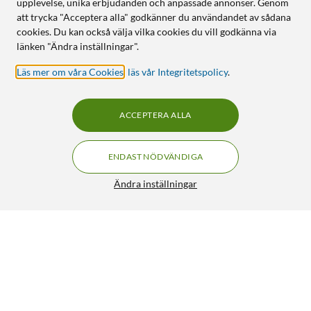
upplevelse, unika erbjudanden och anpassade annonser. Genom
att trycka "Acceptera alla" godkänner du användandet av sådana
cookies. Du kan också välja vilka cookies du vill godkänna via
länken "Ändra inställningar".
Läs mer om våra Cookies
,
läs vår Integritetspolicy
.
ACCEPTERA ALLA
ENDAST NÖDVÄNDIGA
Ändra inställningar
Cleverio Leviterande bordslampa Svart
FRI FRAKT
4/5
599:-
HÄMTA
LÄGG I VARUKORGEN