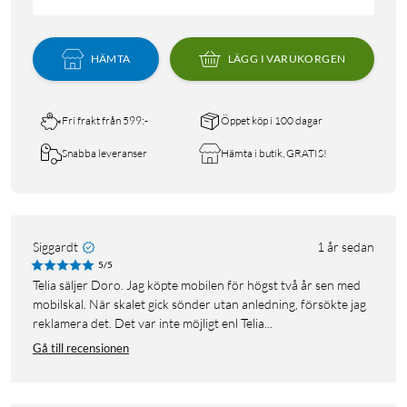
HÄMTA
LÄGG I VARUKORGEN
Fri frakt från 599:-
Öppet köp i 100 dagar
Snabba leveranser
Hämta i butik, GRATIS!
Siggardt
1 år sedan
5/5
Telia säljer Doro. Jag köpte mobilen för högst två år sen med
mobilskal. När skalet gick sönder utan anledning, försökte jag
reklamera det. Det var inte möjligt enl Telia...
Gå till recensionen