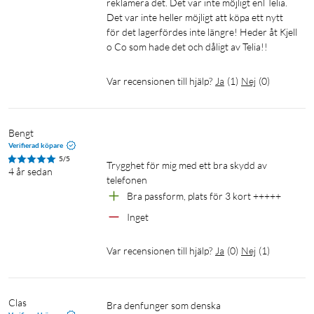
reklamera det. Det var inte möjligt enl Telia. 
Det var inte heller möjligt att köpa ett nytt 
för det lagerfördes inte längre! Heder åt Kjell 
o Co som hade det och dåligt av Telia!!
Var recensionen till hjälp?
Ja
(
1
)
Nej
(
0
)
Bengt
Verifierad köpare
5/5
Trygghet för mig med ett bra skydd av 
4 år sedan
telefonen
Bra passform, plats för 3 kort +++++
Inget
Var recensionen till hjälp?
Ja
(
0
)
Nej
(
1
)
Clas
bra denfunger som denska