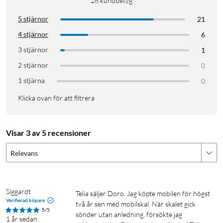
28
kundbetyg
5 stjärnor
21
4 stjärnor
6
3 stjärnor
1
2 stjärnor
0
1 stjärna
0
Klicka ovan för att filtrera
Visar 3 av 5 recensioner
Relevans
Siggardt
Telia säljer Doro. Jag köpte mobilen för högst 
Verifierad köpare
två år sen med mobilskal. När skalet gick 
5/5
sönder utan anledning, försökte jag 
1 år sedan