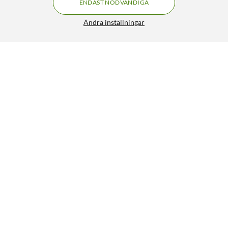
ENDAST NÖDVÄNDIGA
Ändra inställningar
Doro Mobilplånbok för Doro 8050
199:-
4.5/5
HÄMTA
LÄGG I VARUKORGEN
Liknande produkter
24
27