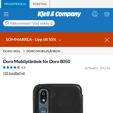
PRIVATPERSON
FÖRETAG
SOMMARREA - Upp till 50%
→
DORO-SKAL
DORO MOBILPLÅNBOK FÖR DORO 8050
Doro Mobilplånbok för Doro 8050
4.5
Artikelnr: 89194
(28 kundbetyg)