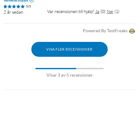
Verifierad köpare
5/5
Var recensionen till hjälp?
Ja
(
0
)
Nej
(
1
)
2 år sedan
Powered By TestFreaks
VISA FLER RECENSIONER
Visar 3 av 5 recensioner