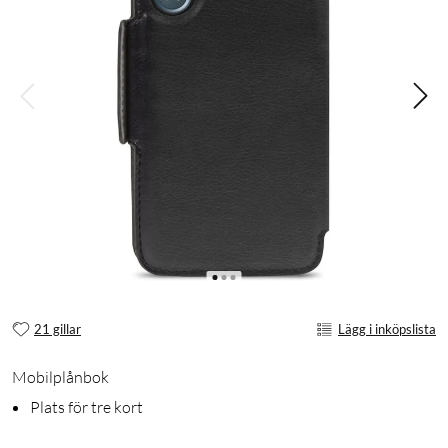
21 gillar
Lägg i inköpslista
Mobilplånbok
Plats för tre kort