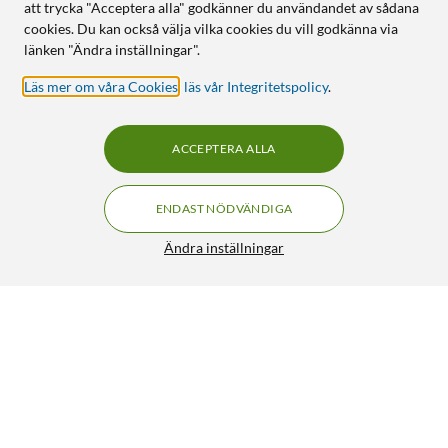
att trycka "Acceptera alla" godkänner du användandet av sådana
cookies. Du kan också välja vilka cookies du vill godkänna via
länken "Ändra inställningar".
Läs mer om våra Cookies
,
läs vår Integritetspolicy
.
ACCEPTERA ALLA
ENDAST NÖDVÄNDIGA
Ändra inställningar
Doro Mobilplånbok för Doro 8110 och 8210
299:90
4.5/5
HÄMTA
LÄGG I VARUKORGEN