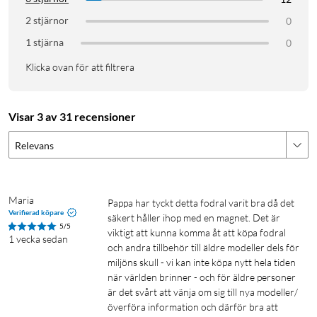
2 stjärnor
0
1 stjärna
0
Klicka ovan för att filtrera
Visar 3 av 31 recensioner
Relevans
Maria
pappa har tyckt detta fodral varit bra då det 
Verifierad köpare
säkert håller ihop med en magnet. Det är 
5/5
viktigt att kunna komma åt att köpa fodral 
1 vecka sedan
och andra tillbehör till äldre modeller dels för 
miljöns skull - vi kan inte köpa nytt hela tiden 
när världen brinner - och för äldre personer 
är det svårt att vänja om sig till nya modeller/
överföra information och därför bra att 