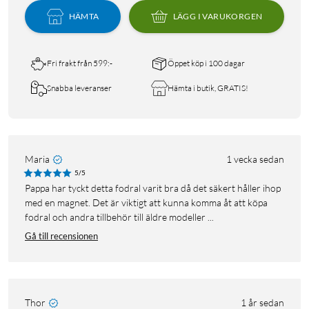
HÄMTA
LÄGG I VARUKORGEN
Fri frakt från 599:-
Öppet köp i 100 dagar
Snabba leveranser
Hämta i butik, GRATIS!
Maria
1 vecka sedan
5/5
pappa har tyckt detta fodral varit bra då det säkert håller ihop
med en magnet. Det är viktigt att kunna komma åt att köpa
fodral och andra tillbehör till äldre modeller ...
Gå till recensionen
Thor
1 år sedan