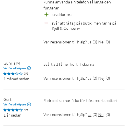
kunna använda sin telefon så länge den 
fungerar.
skyddar bra
svår att få tag på i butik, men fanns på 
Kjell & Company
Var recensionen till hjälp?
Ja
(
0
)
Nej
(
0
)
Gunilla M
Svårt att få ner kort i fickorna
Verifierad köpare
3/5
Var recensionen till hjälp?
Ja
(
0
)
Nej
(
0
)
1 månad sedan
Gert
Fodralet saknar ficka för hörappartsbatteri
Verifierad köpare
4/5
Var recensionen till hjälp?
Ja
(
0
)
Nej
(
0
)
1 år sedan