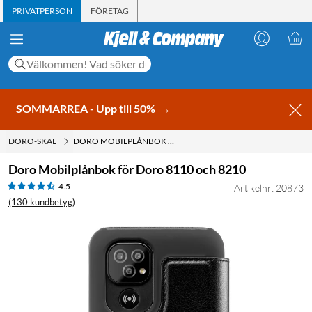
PRIVATPERSON
FÖRETAG
SOMMARREA - Upp till 50%
→
DORO-SKAL
DORO MOBILPLÅNBOK FÖR DORO 8110 OCH 8210
Doro Mobilplånbok för Doro 8110 och 8210
4.5
Artikelnr: 20873
(130 kundbetyg)