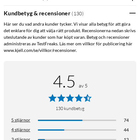
Kundbetyg & recensioner
(
130
)
Här ser du vad andra kunder tycker. Vi visar alla betyg för att göra
det enklare för dig att välja rätt produkt. Recensionerna nedan skrivs
uteslutande av kunder som har köpt varan. Betyg och recensioner
administreras av TestFreaks. Läs mer om villkor för publicering här
www.kjell.com/se/villkor/recensioner.
4.5
av 5
130
kundbetyg
5 stjärnor
74
4 stjärnor
44
3 stjärnor
12