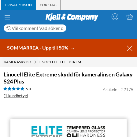
PRIVATPERSON
FÖRETAG
SOMMARREA - Upp till 50%
→
KAMERASKYDD
LINOCELL ELITE EXTREME SKYDD FÖR KAMERALINSEN GALAXY S24 PLUS
Linocell Elite Extreme skydd för kameralinsen Galaxy
S24 Plus
5.0
Artikelnr: 22175
(1 kundbetyg)