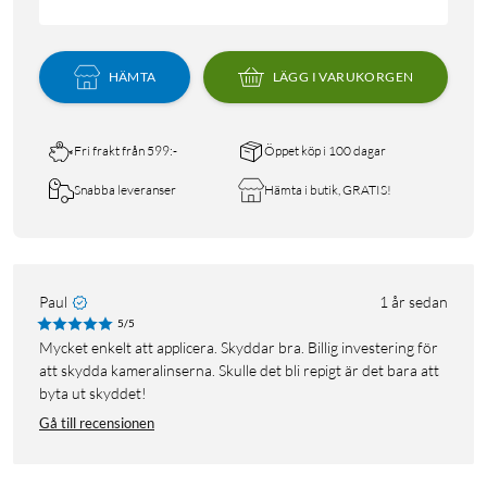
HÄMTA
LÄGG I VARUKORGEN
Fri frakt från 599:-
Öppet köp i 100 dagar
Snabba leveranser
Hämta i butik, GRATIS!
Paul
1 år sedan
5/5
Mycket enkelt att applicera. Skyddar bra. Billig investering för
att skydda kameralinserna. Skulle det bli repigt är det bara att
byta ut skyddet!
Gå till recensionen