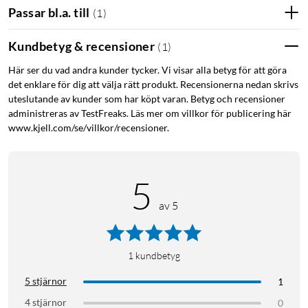
Passar bl.a. till
(
1
)
Kundbetyg & recensioner
(
1
)
Här ser du vad andra kunder tycker. Vi visar alla betyg för att göra
det enklare för dig att välja rätt produkt. Recensionerna nedan skrivs
uteslutande av kunder som har köpt varan. Betyg och recensioner
administreras av TestFreaks. Läs mer om villkor för publicering här
www.kjell.com/se/villkor/recensioner.
5
av 5
1
kundbetyg
5 stjärnor
1
4 stjärnor
0