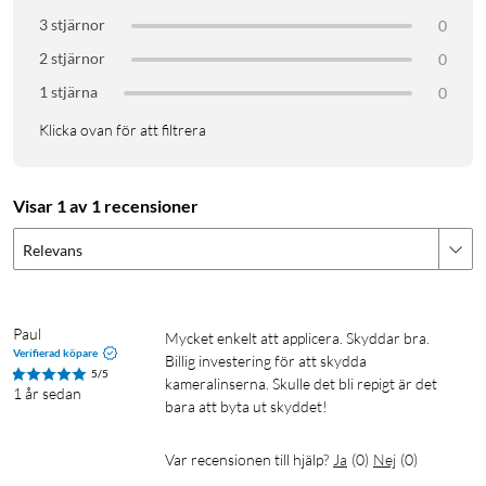
3 stjärnor
0
2 stjärnor
0
1 stjärna
0
Klicka ovan för att filtrera
Visar 1 av 1 recensioner
Relevans
Paul
Mycket enkelt att applicera. Skyddar bra. 
Verifierad köpare
Billig investering för att skydda 
5/5
kameralinserna. Skulle det bli repigt är det 
1 år sedan
bara att byta ut skyddet!
Var recensionen till hjälp?
Ja
(
0
)
Nej
(
0
)