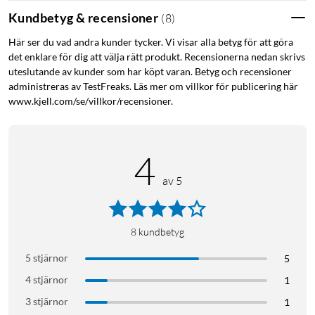
Kundbetyg & recensioner
(
8
)
Här ser du vad andra kunder tycker. Vi visar alla betyg för att göra
det enklare för dig att välja rätt produkt. Recensionerna nedan skrivs
uteslutande av kunder som har köpt varan. Betyg och recensioner
administreras av TestFreaks. Läs mer om villkor för publicering här
www.kjell.com/se/villkor/recensioner.
4
av 5
8
kundbetyg
5 stjärnor
5
4 stjärnor
1
3 stjärnor
1