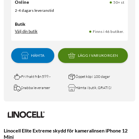
Online
50+ st
2-4 dagars leveranstid
Butik
Välj din butik
Finns i 46 butiker.
HÄMTA
LÄGG I VARUKORGEN
Fri frakt från 599:-
Öppet köp i 100 dagar
Snabba leveranser
Hämta i butik, GRATIS!
Linocell Elite Extreme skydd för kameralinsen iPhone 12
Mini