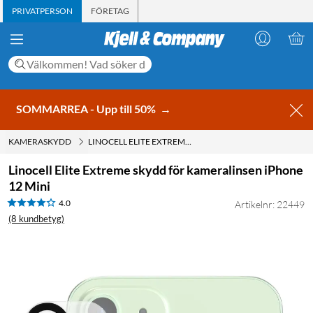
PRIVATPERSON
FÖRETAG
SOMMARREA - Upp till 50%
→
KAMERASKYDD
LINOCELL ELITE EXTREME SKYDD FÖR KAMERALINSEN IPHONE 12 MINI
Linocell Elite Extreme skydd för kameralinsen iPhone
12 Mini
4.0
Artikelnr: 22449
(8 kundbetyg)