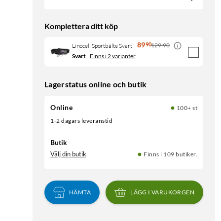
Komplettera ditt köp
89
90
129:90
Linocell Sportbälte Svart
Svart
Finns i 2 varianter
Lagerstatus online och butik
Online
100+ st
1-2 dagars leveranstid
Butik
Välj din butik
Finns i 109 butiker.
HÄMTA
LÄGG I VARUKORGEN