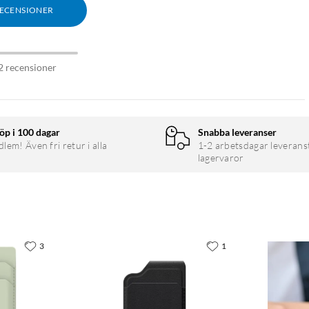
RECENSIONER
2 recensioner
öp i 100 dagar
Snabba leveranser
em! Även fri retur i alla
1-2 arbetsdagar leverans
lagervaror
3
1