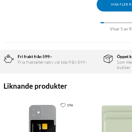
VISA FLER 
Visar 5 av 9
Fri frakt från 599:-
Öppet k
Fria fraktalternativ vid köp från 599:-
Som medl
butiker
Liknande produkter
196