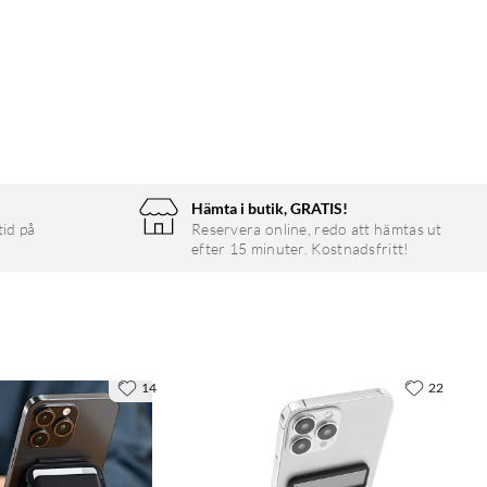
Hämta i butik, GRATIS!
tid på
Reservera online, redo att hämtas ut
efter 15 minuter. Kostnadsfritt!
14
22