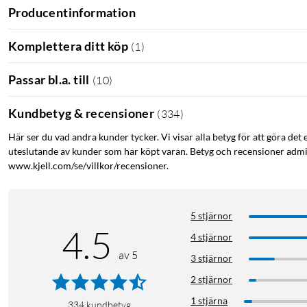
Producentinformation
Komplettera ditt köp
(
1
)
Passar bl.a. till
(
10
)
Kundbetyg & recensioner
(
334
)
Här ser du vad andra kunder tycker. Vi visar alla betyg för att göra det 
uteslutande av kunder som har köpt varan. Betyg och recensioner admin
www.kjell.com/se/villkor/recensioner.
5 stjärnor
4.5
4 stjärnor
av 5
3 stjärnor
2 stjärnor
1 stjärna
334
kundbetyg