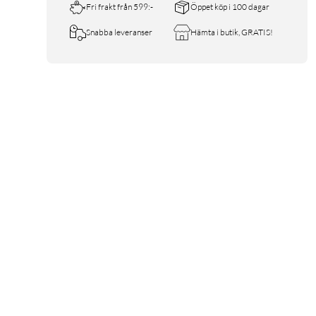
Fri frakt från 599:-
Öppet köp i 100 dagar
Snabba leveranser
Hämta i butik, GRATIS!