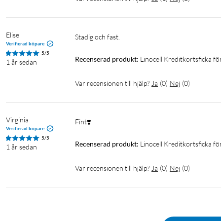
Elise
Stadig och fast.
Verifierad köpare
5/5
Recenserad produkt:
Linocell Kreditkortsficka f
1 år sedan
Var recensionen till hjälp?
Ja
(
0
)
Nej
(
0
)
Virginia
Verifierad köpare
5/5
Recenserad produkt:
Linocell Kreditkortsficka f
1 år sedan
Var recensionen till hjälp?
Ja
(
0
)
Nej
(
0
)