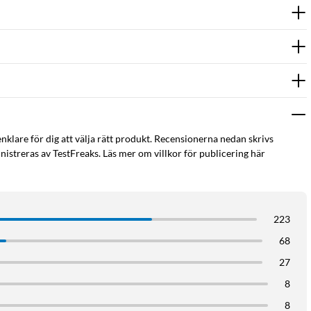
enklare för dig att välja rätt produkt. Recensionerna nedan skrivs
istreras av TestFreaks. Läs mer om villkor för publicering här
223
68
27
8
8