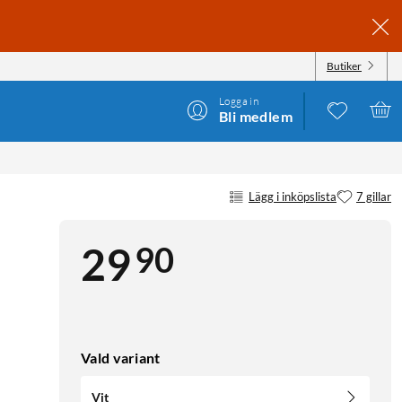
Butiker
Logga in
Bli medlem
Lägg i inköpslista
7 gillar
90
29
Vald variant
Vit