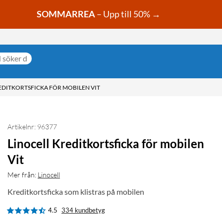
SOMMARREA
– Upp till 50% →
EDITKORTSFICKA FÖR MOBILEN VIT
Artikelnr: 96377
Linocell Kreditkortsficka för mobilen
Vit
Mer från:
Linocell
Kreditkortsficka som klistras på mobilen
4.5
334 kundbetyg