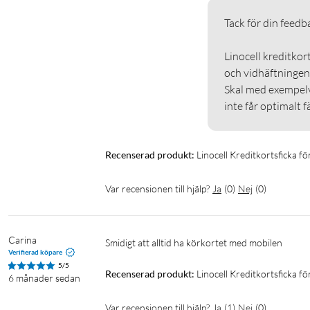
Tack för din feedback
Linocell kreditkort
och vidhäftningen 
Skal med exempelvi
inte får optimalt f
Recenserad produkt:
Linocell Kreditkortsficka f
Var recensionen till hjälp?
Ja
(
0
)
Nej
(
0
)
Carina
Smidigt att alltid ha körkortet med mobilen
Verifierad köpare
5/5
Recenserad produkt:
Linocell Kreditkortsficka f
6 månader sedan
Var recensionen till hjälp?
Ja
(
1
)
Nej
(
0
)