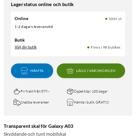
Lagerstatus online och butik
Online
100+ st
1-2 dagars leveranstid
Butik
Välj din butik
Finns i 98 butiker.
HÄMTA
LÄGG I VARUKORGEN
Fri frakt från 599:-
Öppet köp i 100 dagar
Snabba leveranser
Hämta i butik, GRATIS!
Transparent skal för Galaxy A03
Skyddande och tunt mobilskal