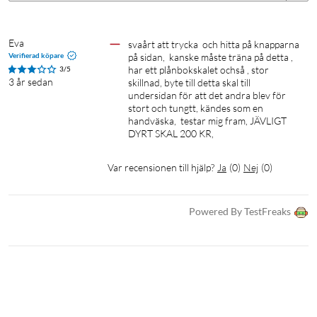
Eva
svaårt att trycka  och hitta på knapparna 
Verifierad köpare
på sidan,  kanske måste träna på detta , 
har ett plånbokskalet ochså , stor 
3/5
3 år sedan
skillnad, byte till detta skal till 
undersidan för att det andra blev för 
stort och tungtt, kändes som en 
handväska,  testar mig fram, JÄVLIGT 
DYRT SKAL 200 KR, 
Var recensionen till hjälp?
Ja
(
0
)
Nej
(
0
)
Powered By TestFreaks