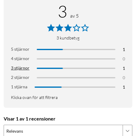
3
av 5
3
kundbetyg
5 stjärnor
1
4 stjärnor
0
3 stjärnor
1
2 stjärnor
0
1 stjärna
1
Klicka ovan för att filtrera
Visar 1 av 1 recensioner
Relevans