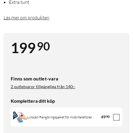
Extra tunt
Läs mer om produkten
90
199
Finns som outlet-vara
2 outletvaror tillgängliga från
140:-
Komplettera ditt köp
49
90
Linocell Rengöringspaket för mobiltelefoner