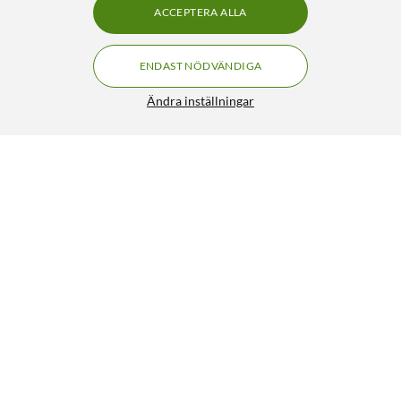
ACCEPTERA ALLA
ENDAST NÖDVÄNDIGA
Ändra inställningar
Transparent skal för Galaxy A03
199:90
3/5
HÄMTA
LÄGG I VARUKORGEN
Liknande produkter