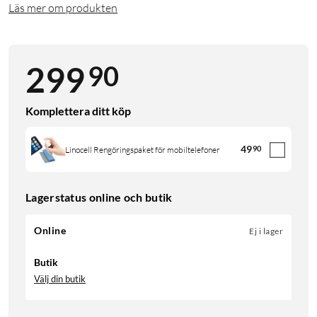
Läs mer om produkten
90
299
Komplettera ditt köp
49
90
Linocell Rengöringspaket för mobiltelefoner
Lagerstatus online och butik
Online
Ej i lager
Butik
Välj din butik