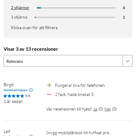
2 stjärnor
4
1 stjärna
1
Klicka ovan för att filtrera
Visar 3 av 13 recensioner
Relevans
Birgit
Fungerar bra för telefonen.
Verifierad köpare
2 fack, hade önskat 3
5/5
2 år sedan
Var recensionen till hjälp?
Ja
(
0
)
Nej
(
0
)
Leif
Snygg mobilplånbok till hyffsat pris