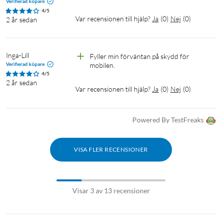
Verifierad köpare
4/5
Var recensionen till hjälp?
Ja
(
0
)
Nej
(
0
)
2 år sedan
Inga-Lill
Fyller min förväntan på skydd för 
Verifierad köpare
mobilen.
4/5
2 år sedan
Var recensionen till hjälp?
Ja
(
0
)
Nej
(
0
)
Powered By TestFreaks
VISA FLER RECENSIONER
Visar 3 av 13 recensioner