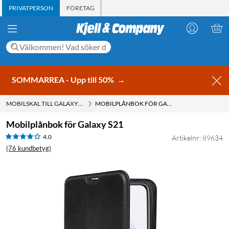
PRIVATPERSON
FÖRETAG
SOMMARREA - Upp till 50%
→
MOBILSKAL TILL GALAXY S21
MOBILPLÅNBOK FÖR GALAXY S21
Mobilplånbok för Galaxy S21
4.0
Artikelnr: 89634
(76 kundbetyg)