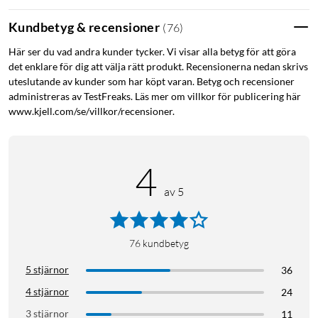
Kundbetyg & recensioner
(
76
)
Här ser du vad andra kunder tycker. Vi visar alla betyg för att göra
det enklare för dig att välja rätt produkt. Recensionerna nedan skrivs
uteslutande av kunder som har köpt varan. Betyg och recensioner
administreras av TestFreaks. Läs mer om villkor för publicering här
www.kjell.com/se/villkor/recensioner.
4
av 5
76
kundbetyg
5 stjärnor
36
4 stjärnor
24
3 stjärnor
11