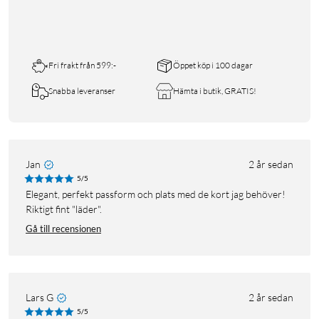
Fri frakt från 599:-
Öppet köp i 100 dagar
Snabba leveranser
Hämta i butik, GRATIS!
Jan
2 år sedan
5/5
Elegant, perfekt passform och plats med de kort jag behöver!
Riktigt fint "läder".
Gå till recensionen
Lars G
2 år sedan
5/5