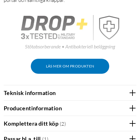
portar och samtliga knappar.
Stötabsorberande • Antibakteriell beläggning
LÄS MER OM PRODUKTEN
Teknisk information
Producentinformation
Komplettera ditt köp
(
2
)
Passar bl.a. till
(
1
)