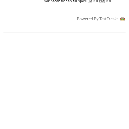
Var recensionen till hjälp?
Ja
(
0
)
Nej
(
0
)
Powered By TestFreaks