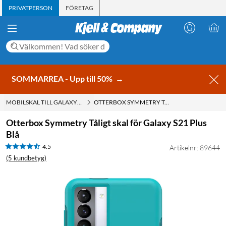
PRIVATPERSON
FÖRETAG
SOMMARREA - Upp till 50%
→
MOBILSKAL TILL GALAXY S21
OTTERBOX SYMMETRY TÅLIGT SKAL FÖR GALAXY S21 PLUS BLÅ
Otterbox Symmetry Tåligt skal för Galaxy S21 Plus
Blå
4.5
Artikelnr: 89644
(5 kundbetyg)