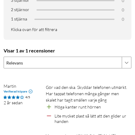
3 stjärnor
0
2 stjärnor
0
1 stjärna
0
Klicka ovan för att filtrera
Visar 1 av 1 recensioner
Relevans
Martin
Gör vad den ska. Skyddar telefonen utmärkt. 
Verifierad köpare
Har tappat telefonen många gånger men 
4/5
skalet har tagit smällen varje gång
2 år sedan
Höga kanter runt hörnen
Lite mycket plast så lätt att den glider ur 
handen