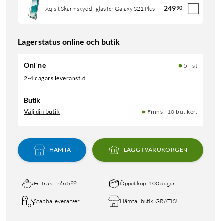
249
90
Xqisit Skärmskydd i glas för Galaxy S21 Plus
Lagerstatus online och butik
Online
5+ st
2-4 dagars leveranstid
Butik
Välj din butik
Finns i 10 butiker.
HÄMTA
LÄGG I VARUKORGEN
Fri frakt från 599:-
Öppet köp i 100 dagar
Snabba leveranser
Hämta i butik, GRATIS!