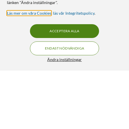
länken "Ändra inställningar".
Läs mer om våra Cookies
,
läs vår Integritetspolicy
.
ACCEPTERA ALLA
ENDAST NÖDVÄNDIGA
Ändra inställningar
Otterbox Symmetry Tåligt skal för Galaxy S21 Plus Blå
349:-
4.5/5
HÄMTA
LÄGG I VARUKORGEN