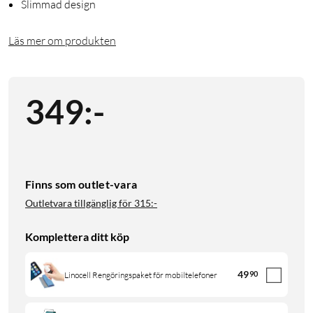
Slimmad design
Läs mer om produkten
349
:
-
Finns som outlet-vara
Outletvara tillgänglig för
315:-
Komplettera ditt köp
49
90
Linocell Rengöringspaket för mobiltelefoner