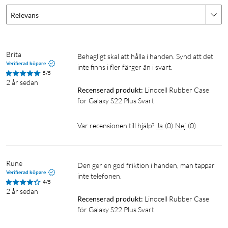
Relevans
Brita
Behagligt skal att hålla i handen. Synd att det 
Verifierad köpare
inte finns i fler färger än i svart. 
5/5
2 år sedan
Recenserad produkt:
Linocell Rubber Case 
för Galaxy S22 Plus Svart
Var recensionen till hjälp?
Ja
(
0
)
Nej
(
0
)
Rune
Den ger en god friktion i handen, man tappar 
Verifierad köpare
inte telefonen. 
4/5
2 år sedan
Recenserad produkt:
Linocell Rubber Case 
för Galaxy S22 Plus Svart