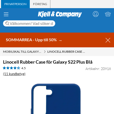
PRIVATPERSON
FÖRETAG
SOMMARREA - Upp till 50%
→
MOBILSKAL TILL GALAXY S22 PLUS
LINOCELL RUBBER CASE FÖR GALAXY S22 PLUS BLÅ
Linocell Rubber Case för Galaxy S22 Plus Blå
4.5
Artikelnr: 20918
(11 kundbetyg)