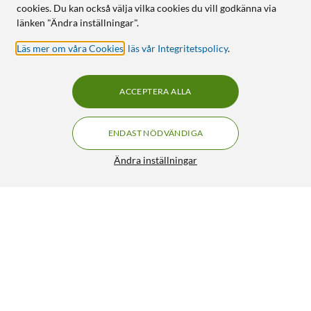
cookies. Du kan också välja vilka cookies du vill godkänna via
länken "Ändra inställningar".
Läs mer om våra Cookies
,
läs vår Integritetspolicy
.
ACCEPTERA ALLA
ENDAST NÖDVÄNDIGA
Ändra inställningar
Linocell Rubber Case för Galaxy S22 Plus Blå
79:-
4.5/5
HÄMTA
LÄGG I VARUKORGEN