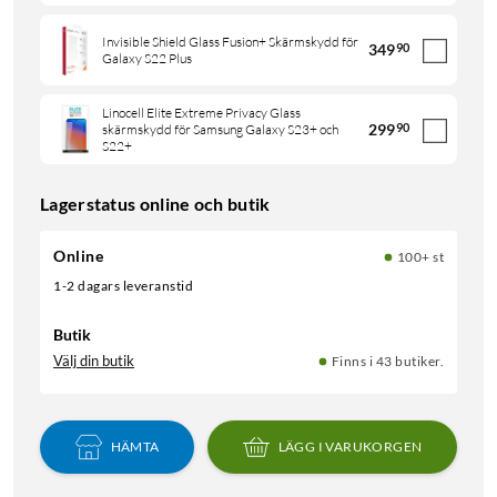
Invisible Shield Glass Fusion+ Skärmskydd för
349
90
Galaxy S22 Plus
Linocell Elite Extreme Privacy Glass
299
90
skärmskydd för Samsung Galaxy S23+ och
S22+
Lagerstatus online och butik
Online
100+ st
1-2 dagars leveranstid
Butik
Välj din butik
Finns i 43 butiker.
HÄMTA
LÄGG I VARUKORGEN