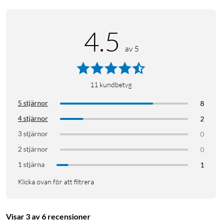
4.5
av 5
11
kundbetyg
5 stjärnor
8
4 stjärnor
2
3 stjärnor
0
2 stjärnor
0
1 stjärna
1
Klicka ovan för att filtrera
Visar 3 av 6 recensioner