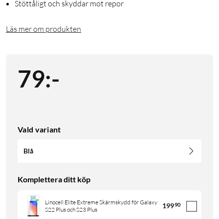
Stöttåligt och skyddar mot repor
Läs mer om produkten
79
:
-
Vald variant
Blå
Komplettera ditt köp
Linocell Elite Extreme Skärmskydd för Galaxy
199
90
S22 Plus och S23 Plus