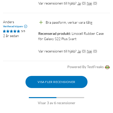
Var recensionen till hjälp?
Ja
(
0
)
Nej
(
0
)
Anders
Bra passform, verkar vara tålig
Verifierad köpare
5/5
Recenserad produkt:
Linocell Rubber Case 
2 år sedan
för Galaxy S22 Plus Svart
Var recensionen till hjälp?
Ja
(
0
)
Nej
(
0
)
Powered By TestFreaks
VISA FLER RECENSIONER
Visar 3 av 6 recensioner