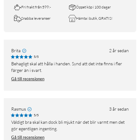
Fri frakt från 599:-
Öppet köp i 100 dagar
Snabba leveranser
Hämta i butik, GRATIS!
Brita
2 år sedan
5/5
Behagligt skal att hålla i handen. Synd att det inte finns i fler
färger än i svart.
Gå till recensionen
Rasmus
3 år sedan
5/5
Väldigt bra skal kan dock bli mjukt när det blir varmt men det
gör egentligen ingenting.
Gå till recensionen