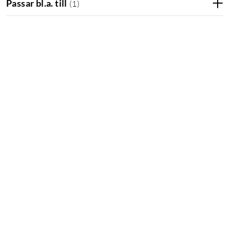
Passar bl.a. till
(
1
)