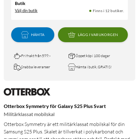
Butik
Välj din butik
Finns i 12 butiker.
HÄMTA
LÄGG I VARUKORGEN
Fri frakt från 599:-
Öppet köp i 100 dagar
Snabba leveranser
Hämta i butik, GRATIS!
Otterbox Symmetry för Galaxy S25 Plus Svart
Militärklassat mobilskal
Otterbox Symmetry är ett militärklassat mobilskal för din
Samsung S25 Plus. Skalet är tillverkat i polykarbonat och