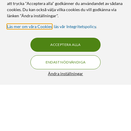
att trycka "Acceptera alla" godkänner du användandet av sådana
cookies. Du kan också välja vilka cookies du vill godkänna via
länken "Ändra inställningar".
Läs mer om våra Cookies
,
läs vår Integritetspolicy
.
ACCEPTERA ALLA
ENDAST NÖDVÄNDIGA
Ändra inställningar
Otterbox Symmetry för Galaxy S25 Plus Svart
399:-
HÄMTA
LÄGG I VARUKORGEN