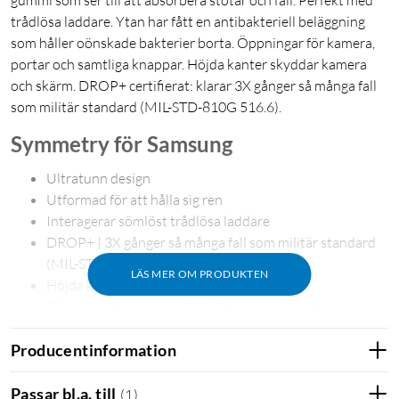
gummi som ser till att absorbera stötar och fall. Perfekt med
trådlösa laddare. Ytan har fått en antibakteriell beläggning
som håller oönskade bakterier borta. Öppningar för kamera,
portar och samtliga knappar. Höjda kanter skyddar kamera
och skärm. DROP+ certifierat: klarar 3X gånger så många fall
som militär standard (MIL-STD-810G 516.6).
Symmetry för Samsung
Ultratunn design
Utformad för att hålla sig ren
Interagerar sömlöst trådlösa laddare
DROP+ | 3X gånger så många fall som militär standard
(MIL-STD-810G 516.6)
LÄS MER OM PRODUKTEN
Höjda kanter skyddar kamera och skärm
Tillverkad med mer än 50 % återvunnen plast
5G kompatibla material
Producentinformation
Hållbara antimikrobiella egenskaper som skyddar
fodralet*
*Hjälper till att skydda fodralet mot många vanliga
Passar bl.a. till
(
1
)