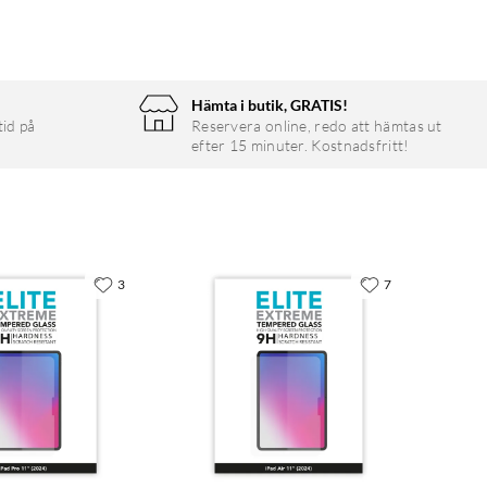
Hämta i butik, GRATIS!
tid på
Reservera online, redo att hämtas ut
efter 15 minuter. Kostnadsfritt!
3
7