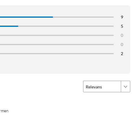
9
5
0
0
2
Relevans
ärmen