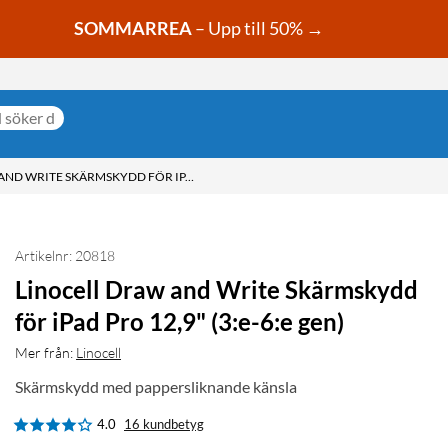
SOMMARREA
– Upp till 50% →
LINOCELL DRAW AND WRITE SKÄRMSKYDD FÖR IPAD PRO 12,9" (3:E-6:E GEN)
Artikelnr: 20818
Linocell Draw and Write Skärmskydd
för iPad Pro 12,9" (3:e-6:e gen)
Mer från:
Linocell
Skärmskydd med pappersliknande känsla
4.0
16 kundbetyg