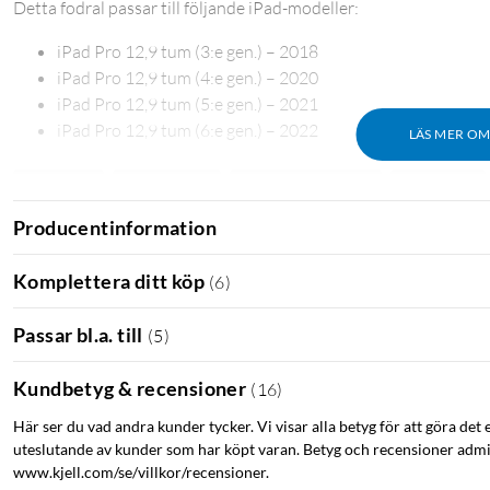
Detta fodral passar till följande iPad-modeller:
iPad Pro 12,9 tum (3:e gen.) – 2018
iPad Pro 12,9 tum (4:e gen.) – 2020
iPad Pro 12,9 tum (5:e gen.) – 2021
iPad Pro 12,9 tum (6:e gen.) – 2022
LÄS MER O
Paperlike
Skärmskydd
Skydd för skärmen
Glasskydd
Producentinformation
Komplettera ditt köp
(
6
)
Passar bl.a. till
(
5
)
Kundbetyg & recensioner
(
16
)
Här ser du vad andra kunder tycker. Vi visar alla betyg för att göra det 
uteslutande av kunder som har köpt varan. Betyg och recensioner admin
www.kjell.com/se/villkor/recensioner.