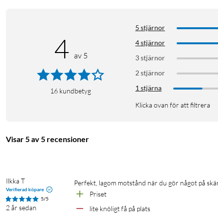
5 stjärnor
4
4 stjärnor
av 5
3 stjärnor
2 stjärnor
1 stjärna
16
kundbetyg
Klicka ovan för att filtrera
Visar 5 av 5 recensioner
Ilkka T
Perfekt, lagom motstånd när du gör något på sk
Verifierad köpare
Priset
5/5
2 år sedan
lite knöligt få på plats