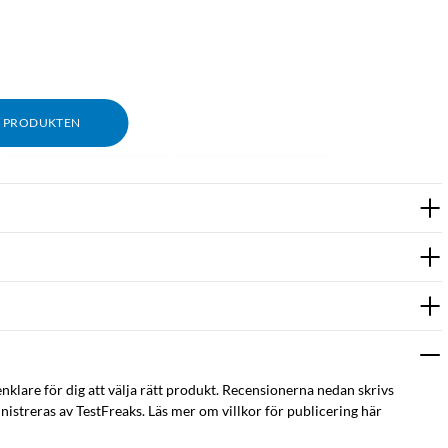
M PRODUKTEN
Rit & skriv skärmskydd
Skärmskydd för iPad
enklare för dig att välja rätt produkt. Recensionerna nedan skrivs
istreras av TestFreaks. Läs mer om villkor för publicering här