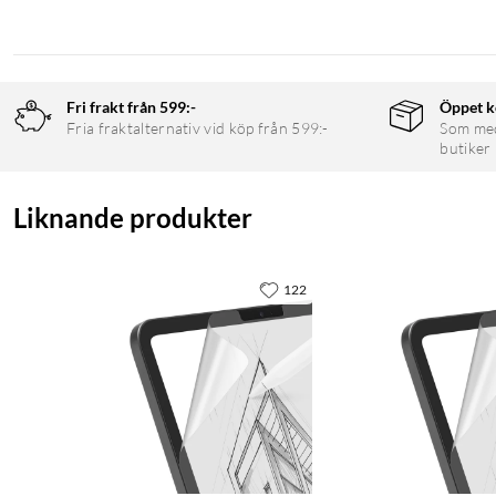
Fri frakt från 599:-
Öppet k
Fria fraktalternativ vid köp från 599:-
Som medl
butiker
Liknande produkter
122