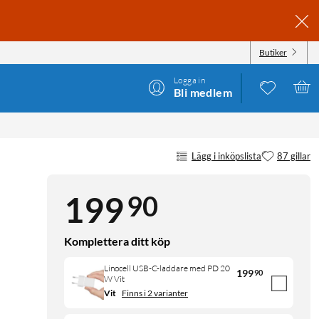
Butiker
Logga in
Bli medlem
Lägg i inköpslista
87 gillar
90
199
Komplettera ditt köp
Linocell USB-C-laddare med PD 20
199
90
W Vit
Vit
Finns i 2 varianter