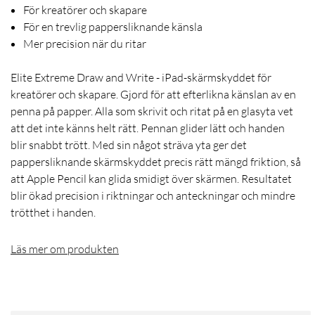
För kreatörer och skapare
För en trevlig pappersliknande känsla
Mer precision när du ritar
Elite Extreme Draw and Write - iPad-skärmskyddet för
kreatörer och skapare. Gjord för att efterlikna känslan av en
penna på papper. Alla som skrivit och ritat på en glasyta vet
att det inte känns helt rätt. Pennan glider lätt och handen
blir snabbt trött. Med sin något sträva yta ger det
pappersliknande skärmskyddet precis rätt mängd friktion, så
att Apple Pencil kan glida smidigt över skärmen. Resultatet
blir ökad precision i riktningar och anteckningar och mindre
trötthet i handen.
Läs mer om produkten