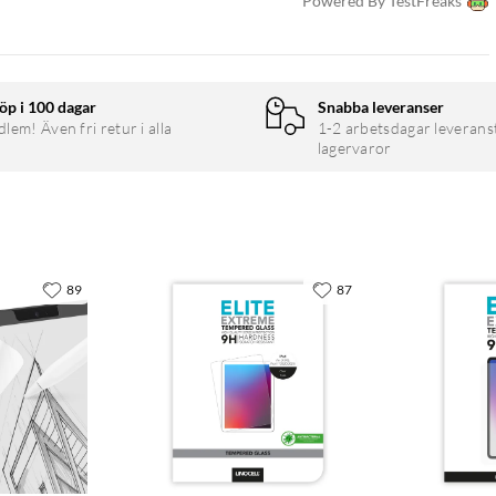
Powered By TestFreaks
öp i 100 dagar
Snabba leveranser
em! Även fri retur i alla
1-2 arbetsdagar leverans
lagervaror
89
87