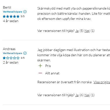
Bertil
Skärmskydd med matt yta och pappersliknande känsla. Fungerar som jag hade tänkt mig. Det går lättare att rita med 
Verifierad köpare
precision och bättre känsla i handen. Lite för mat
5/5
ok eftersom den uppfyller mina krav. 
4 år sedan
Var recensionen till hjälp?
Ja
(
5
)
Nej
(
1
)
Andreas
Jag jobbar dagligen med illustration och har testat olika skärmskydd till iPad pro. Det här är det värsta jag har använt. Du 
Verifierad köpare
kommer inte vilja köpa den här om du planerar att r
1/5
skärmen.
2 år sedan
Pris
Allt annat
Recensionen är översatt från norska
Visa origin
Var recensionen till hjälp?
Ja
(
6
)
Nej
(
1
)