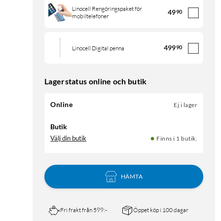
Linocell Rengöringspaket för
49
90
mobiltelefoner
499
90
Linocell Digital penna
Lagerstatus online och butik
Online
Ej i lager
Butik
Välj din butik
Finns i 1 butik.
HÄMTA
Fri frakt från 599:-
Öppet köp i 100 dagar