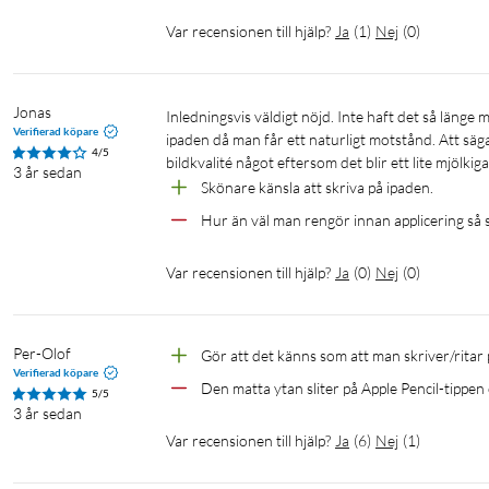
Var recensionen till hjälp?
Ja
(
1
)
Nej
(
0
)
Jonas
Inledningsvis väldigt nöjd. Inte haft det så länge men so far so Good. Känns mycket skönare att skissa, rita och skriva på 
Verifierad köpare
ipaden då man får ett naturligt motstånd. Att säg
4/5
bildkvalité något eftersom det blir ett lite mjölkig
3 år sedan
Skönare känsla att skriva på ipaden. 
Hur än väl man rengör innan applicering så s
Var recensionen till hjälp?
Ja
(
0
)
Nej
(
0
)
Per-Olof
Gör att det känns som att man skriver/ritar 
Verifierad köpare
Den matta ytan sliter på Apple Pencil-tippen
5/5
3 år sedan
Var recensionen till hjälp?
Ja
(
6
)
Nej
(
1
)