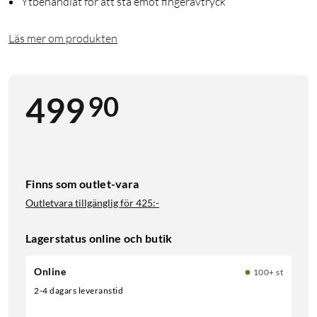
Ytbehandlat för att stå emot fingeravtryck
Läs mer om produkten
90
499
Finns som outlet-vara
Outletvara tillgänglig för
425:-
Lagerstatus online och butik
Online
100+ st
2-4 dagars leveranstid