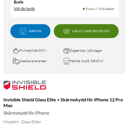
Butik
Välj din butik
Finns i 73 butiker.
HÄMTA
LÄGG I VARUKORGEN
Fri frakt från 599:-
Öppet köp i 100 dagar
Snabba leveranser
Hämta i butik, GRATIS!
Invisible Shield Glass Elite + Skärmskydd för iPhone 12 Pro
Max
Skärmskydd för iPhone
Modellnr: Glass Elite+