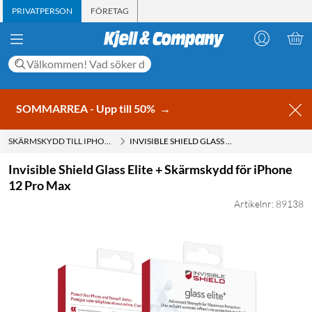
PRIVATPERSON
FÖRETAG
SOMMARREA - Upp till 50%
→
SKÄRMSKYDD TILL IPHONE 12 PRO MAX
INVISIBLE SHIELD GLASS ELITE + SKÄRMSKYDD FÖR IPHONE 12 PRO MAX
Invisible Shield Glass Elite + Skärmskydd för iPhone
12 Pro Max
Artikelnr: 89138