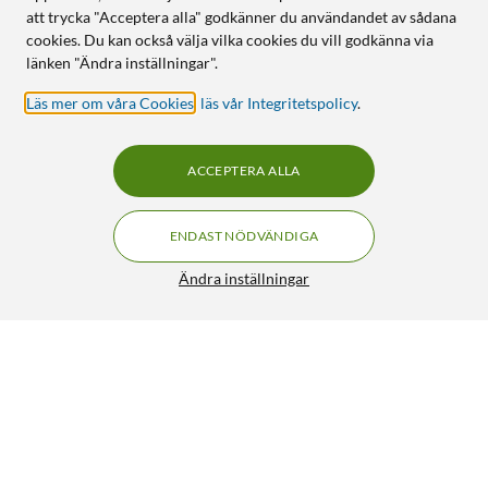
att trycka "Acceptera alla" godkänner du användandet av sådana
cookies. Du kan också välja vilka cookies du vill godkänna via
länken "Ändra inställningar".
Läs mer om våra Cookies
,
läs vår Integritetspolicy
.
ACCEPTERA ALLA
ENDAST NÖDVÄNDIGA
Ändra inställningar
Otterbox Amplify Anti-Micro Skärmskydd för iPhone 13,
13 Pro och 14
499:90
5/5
HÄMTA
LÄGG I VARUKORGEN