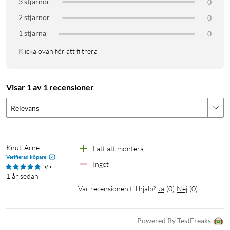
3 stjärnor
0
2 stjärnor
0
1 stjärna
0
Klicka ovan för att filtrera
Visar 1 av 1 recensioner
Relevans
Knut-Arne
Lätt att montera.
Verifierad köpare
Inget
5/5
1 år sedan
Var recensionen till hjälp?
Ja
(
0
)
Nej
(
0
)
Powered By TestFreaks