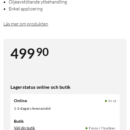
Oljeavstötande ytbehandling
Enkel applicering
Läs mer om produkten
90
499
Lagerstatus online och butik
Online
5+ st
1-2 dagars leveranstid
Butik
Välj din butik
Finns i 7 butiker.