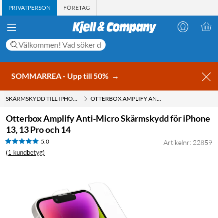
PRIVATPERSON
FÖRETAG
SOMMARREA - Upp till 50%
→
SKÄRMSKYDD TILL IPHONE 13
OTTERBOX AMPLIFY ANTI-MICRO SKÄRMSKYDD FÖR IPHONE 13, 13 PRO OCH 14
Otterbox Amplify Anti-Micro Skärmskydd för iPhone
13, 13 Pro och 14
5.0
Artikelnr: 22859
(1 kundbetyg)