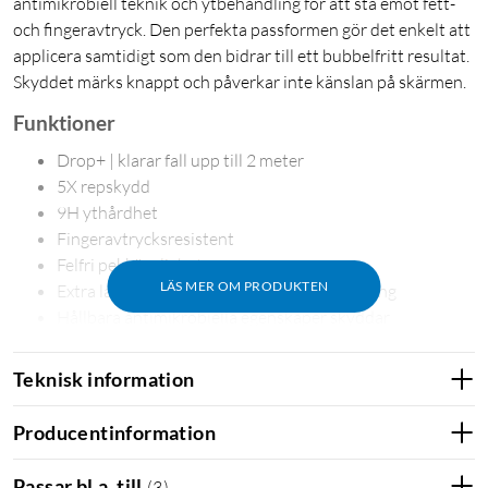
antimikrobiell teknik och ytbehandling för att stå emot fett-
och fingeravtryck. Den perfekta passformen gör det enkelt att
applicera samtidigt som den bidrar till ett bubbelfritt resultat.
Skyddet märks knappt och påverkar inte känslan på skärmen.
Funktioner
Drop+ | klarar fall upp till 2 meter
5X repskydd
9H ythårdhet
Fingeravtrycksresistent
Felfri pekkänslighet
LÄS MER OM PRODUKTEN
Extra lagers hållbarhet – utformad av Corning
Hållbara antimikrobiella egenskaper skyddar
iPhone 14-serien
iPhone 14
iPhone 13-serien
Teknisk information
iPhone 13
iPhone 13 Pro
Producentinformation
Passar bl.a. till
(
3
)