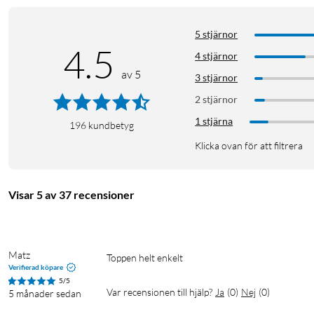
5 stjärnor
4.5
4 stjärnor
av 5
3 stjärnor
2 stjärnor
1 stjärna
196
kundbetyg
Klicka ovan för att filtrera
Visar 5 av 37 recensioner
Matz
Toppen helt enkelt 
Verifierad köpare
5/5
Var recensionen till hjälp?
Ja
(
0
)
Nej
(
0
)
5 månader sedan