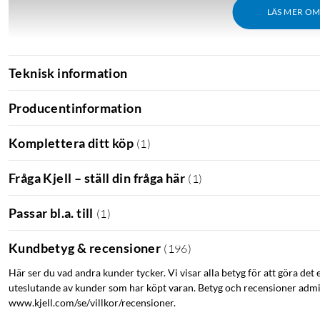
LÄS MER O
Teknisk information
Producentinformation
Komplettera ditt köp
(
1
)
Fråga Kjell – ställ din fråga här
(
1
)
Passar bl.a. till
(
1
)
Kundbetyg & recensioner
(
196
)
Här ser du vad andra kunder tycker. Vi visar alla betyg för att göra det 
iPhone 14-serien
iPhone 14 Pro
uteslutande av kunder som har köpt varan. Betyg och recensioner admin
www.kjell.com/se/villkor/recensioner.