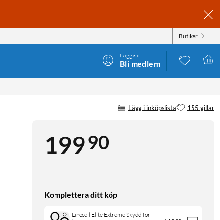
Butiker
Logga in
Bli medlem
Lägg i inköpslista
155 gillar
90
199
Komplettera ditt köp
Linocell Elite Extreme Skydd för