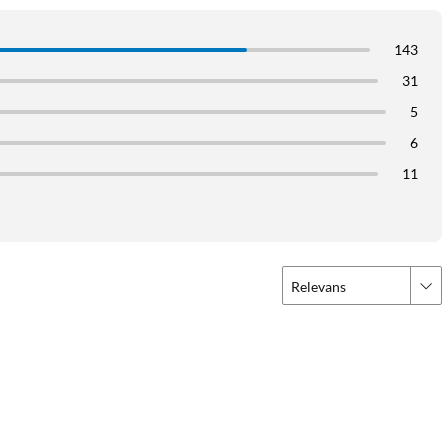
143
31
5
6
11
Relevans