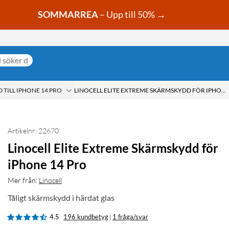
SOMMARREA
– Upp till 50% →
TILL IPHONE 14 PRO
LINOCELL ELITE EXTREME SKÄRMSKYDD FÖR IPHONE 14 PRO
Artikelnr: 22670
Linocell Elite Extreme Skärmskydd för
iPhone 14 Pro
Mer från:
Linocell
Tåligt skärmskydd i härdat glas
4.5
196 kundbetyg
1 fråga/svar
|