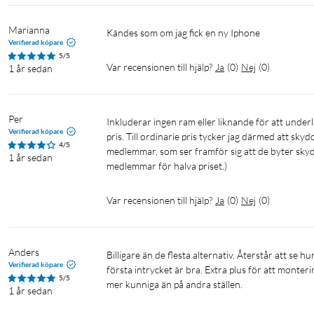
Marianna
Kändes som om jag fick en ny Iphone
Verifierad köpare
5/5
Var recensionen till hjälp?
Ja
(
0
)
Nej
(
0
)
1 år sedan
Per
Inkluderar ingen ram eller liknande för att underlätta korrekt placering, vilket många premiumskydd gör till ungefär samma 
Verifierad köpare
pris. Till ordinarie pris tycker jag därmed att skyd
4/5
medlemmar, som ser framför sig att de byter skydd 
1 år sedan
medlemmar för halva priset.)
Var recensionen till hjälp?
Ja
(
0
)
Nej
(
0
)
Anders
Billigare än de flesta alternativ. Återstår att se hur effektivt det skyddar skärmen när mobilen tappas i marken men det 
Verifierad köpare
första intrycket är bra. Extra plus för att monteri
5/5
mer kunniga än på andra ställen. 
1 år sedan