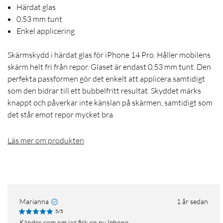
Härdat glas
0,53 mm tunt
Enkel applicering
Skärmskydd i härdat glas för iPhone 14 Pro. Håller mobilens
skärm helt fri från repor. Glaset är endast 0,53 mm tunt. Den
perfekta passformen gör det enkelt att applicera samtidigt
som den bidrar till ett bubbelfritt resultat. Skyddet märks
knappt och påverkar inte känslan på skärmen, samtidigt som
det står emot repor mycket bra.
Läs mer om produkten
Marianna
1 år sedan
5/5
Kändes som om jag fick en ny Iphone