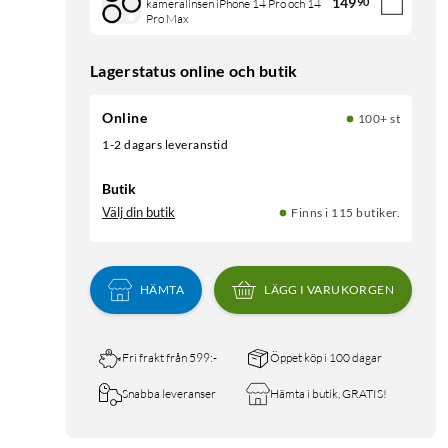
149
90
kameralinsen iPhone 14 Pro och 14
Pro Max
Lagerstatus online och butik
Online
100+ st
1-2 dagars leveranstid
Butik
Välj din butik
Finns i 115 butiker.
HÄMTA
LÄGG I VARUKORGEN
Fri frakt från 599:-
Öppet köp i 100 dagar
Snabba leveranser
Hämta i butik, GRATIS!