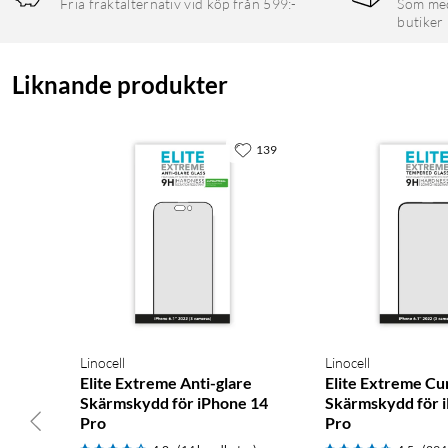
Fria fraktalternativ vid köp från 599:-
Som medl
butiker
Liknande produkter
139
Linocell
Linocell
Elite Extreme Anti-glare
Elite Extreme Cu
Skärmskydd för iPhone 14
Skärmskydd för 
Pro
Pro