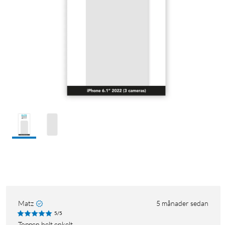
Matz
5 månader sedan
5/5
Toppen helt enkelt