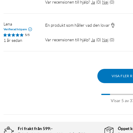
Var recensionen till hjälp?
Ja
(
0
)
Nej
(
0
)
Lena
En produkt som håller vad den lovar 👌
Verifierad köpare
5/5
Var recensionen till hjälp?
Ja
(
0
)
Nej
(
0
)
1 år sedan
VISA FLER 
Visar 5 av 3
Fri frakt från 599:-
Öppet k