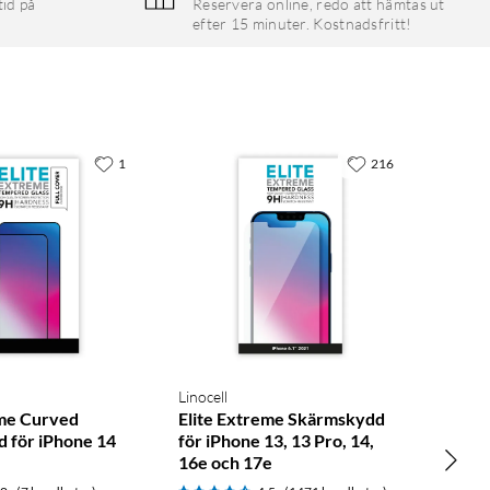
tid på
Reservera online, redo att hämtas ut
efter 15 minuter. Kostnadsfritt!
1
216
Linocell
eme Curved
Elite Extreme Skärmskydd
 för iPhone 14
för iPhone 13, 13 Pro, 14,
16e och 17e