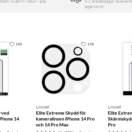
em! Även fri retur i alla
1-2 arbetsdagar leverans
lagervaror
150
178
Linocell
Linocell
rved
Elite Extreme Skydd för
Elite Extr
iPhone 14
kameralinsen iPhone 14 Pro
Skärmskydd
och 14 Pro Max
Pro