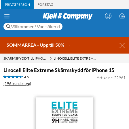
PRIVATPERSON
FÖRETAG
SOMMARREA - Upp till 50%
→
SKÄRMSKYDD TILL IPHONE 15
LINOCELL ELITE EXTREME SKÄRMSKYDD FÖR IPHONE 15
Linocell Elite Extreme Skärmskydd för iPhone 15
4.5
Artikelnr: 22961
(196 kundbetyg)