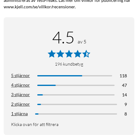
administreras av TestFreaks. Läs mer om villkor för publicering här
www.kjell.com/se/villkor/recensioner.
4.5
av 5
196
kundbetyg
5 stjärnor
118
4 stjärnor
47
3 stjärnor
14
2 stjärnor
9
1 stjärna
8
Klicka ovan för att filtrera