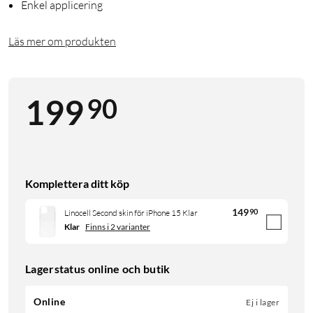
Enkel applicering
Läs mer om produkten
90
199
Komplettera ditt köp
149
90
Linocell Second skin för iPhone 15 Klar
Klar
Finns i 2 varianter
Lagerstatus online och butik
Online
Ej i lager