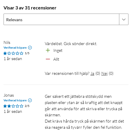
Visar 3 av 31 recensioner
Relevans
Nils
Värdelöst. Gick sönder direkt.
Verifierad köpare
Inget
1/5
1 år sedan
Allt
Var recensionen till hjälp?
Ja
(
0
)
Nej
(
0
)
Jonas
Ger säkert ett jättebra stötskydd men 
Verifierad köpare
plasten eller ytan är så kraftig att det knappt 
2/5
går att använda för att skriva eller trycka på 
1 år sedan
skärmen.

Det krävs hårda tryck på skärmen för att det 
ska reagera så tyvärr fyller den fel funktion.