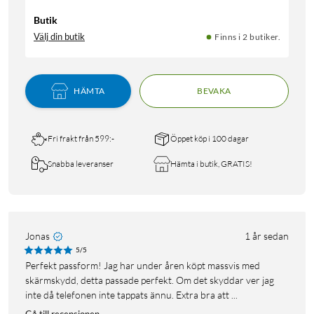
Butik
Välj din butik
Finns i 2 butiker.
HÄMTA
BEVAKA
Fri frakt från 599:-
Öppet köp i 100 dagar
Snabba leveranser
Hämta i butik, GRATIS!
Jonas
1 år sedan
5/5
Perfekt passform! Jag har under åren köpt massvis med
skärmskydd, detta passade perfekt. Om det skyddar ver jag
inte då telefonen inte tappats ännu. Extra bra att ...