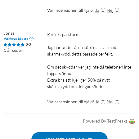
Var recensionen till hjälp?
Ja
(
0
)
Nej
(
0
)
Jonas
Perfekt passform!

Verifierad köpare
5/5
Jag har under åren köpt massvis med 
1 år sedan
skärmskydd, detta passade perfekt.

Om det skyddar ver jag inte då telefonen inte 
tappats ännu.

Extra bra att Kjell ger 50% på nytt 
skärmskydd om det går sönder.
Var recensionen till hjälp?
Ja
(
0
)
Nej
(
0
)
Powered By TestFreaks