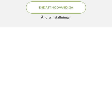
ENDAST NÖDVÄNDIGA
Ändra inställningar
Linocell Elite Extreme Curved Skärmskydd för iPhone 16
Plus
249:90
4.5/5
HÄMTA
LÄGG I VARUKORGEN
Liknande produkter