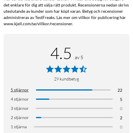
det enklare för dig att välja rätt produkt. Recensionerna nedan skrivs
uteslutande av kunder som har köpt varan. Betyg och recensioner
administreras av TestFreaks. Läs mer om villkor för publicering här
www.kjell.com/se/villkor/recensioner.
4.5
av 5
29
kundbetyg
5 stjärnor
22
4 stjärnor
5
3 stjärnor
0
2 stjärnor
2
1 stjärna
0