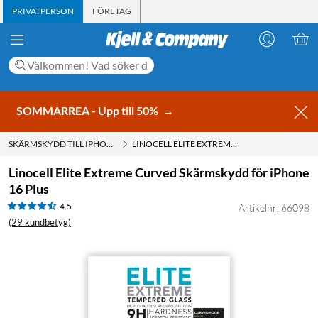
PRIVATPERSON
FÖRETAG
SOMMARREA - Upp till 50%
→
SKÄRMSKYDD TILL IPHONE 16 PLUS
LINOCELL ELITE EXTREME CURVED SKÄRMSKYDD FÖR IPHONE 16 PLUS
Linocell Elite Extreme Curved Skärmskydd för iPhone
16 Plus
4.5
Artikelnr: 66098
(29 kundbetyg)