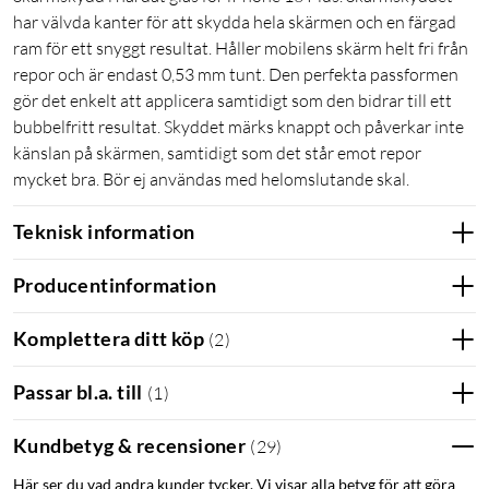
har välvda kanter för att skydda hela skärmen och en färgad
ram för ett snyggt resultat. Håller mobilens skärm helt fri från
repor och är endast 0,53 mm tunt. Den perfekta passformen
gör det enkelt att applicera samtidigt som den bidrar till ett
bubbelfritt resultat. Skyddet märks knappt och påverkar inte
känslan på skärmen, samtidigt som det står emot repor
mycket bra. Bör ej användas med helomslutande skal.
Teknisk information
Producentinformation
Komplettera ditt köp
(
2
)
Passar bl.a. till
(
1
)
Kundbetyg & recensioner
(
29
)
Här ser du vad andra kunder tycker. Vi visar alla betyg för att göra