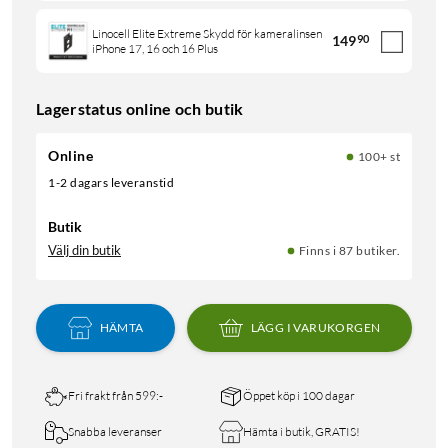
Linocell Elite Extreme Skydd för kameralinsen
149
90
iPhone 17, 16 och 16 Plus
Lagerstatus online och butik
Online
100+ st
1-2 dagars leveranstid
Butik
Välj din butik
Finns i 87 butiker.
HÄMTA
LÄGG I VARUKORGEN
Fri frakt från 599:-
Öppet köp i 100 dagar
Snabba leveranser
Hämta i butik, GRATIS!