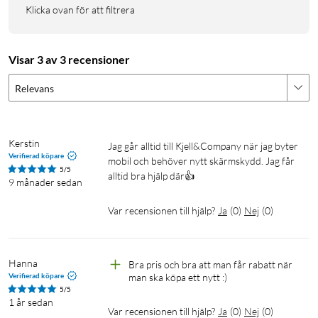
Klicka ovan för att filtrera
Visar 3 av 3 recensioner
Relevans
Kerstin
Jag går alltid till Kjell&Company när jag byter 
Verifierad köpare
mobil och behöver nytt skärmskydd. Jag får 
5/5
alltid bra hjälp där👍
9 månader sedan
Var recensionen till hjälp?
Ja
(
0
)
Nej
(
0
)
Hanna
Bra pris och bra att man får rabatt när 
Verifierad köpare
man ska köpa ett nytt :) 
5/5
1 år sedan
Var recensionen till hjälp?
Ja
(
0
)
Nej
(
0
)