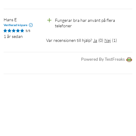
Hans E
Fungerar bra har använt på flera 
Verifierad köpare
telefoner
5/5
1 år sedan
Var recensionen till hjälp?
Ja
(
0
)
Nej
(
1
)
Powered By TestFreaks