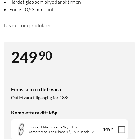
Härdat glas som skyddar skärmen
Endast 0,53 mm tunt
Läs mer om produkten
90
249
Finns som outlet-vara
Outletvara tillgänglig för
188:-
Komplettera ditt köp
Linocell Elite Extreme Skydd för
149
90
kameramodulen iPhone 16, 16 Plus och 17