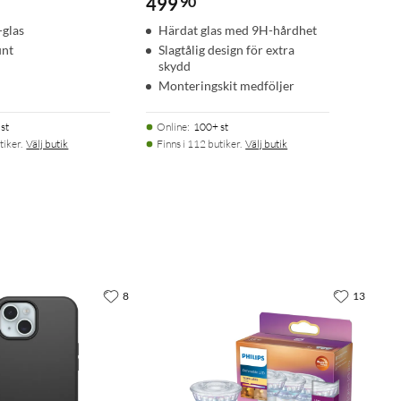
499
90
-glas
Härdat glas med 9H-hårdhet
unt
Slagtålig design för extra
skydd
Monteringskit medföljer
st
Online
:
100+ st
tiker.
Välj butik
Finns i 112 butiker.
Välj butik
8
13