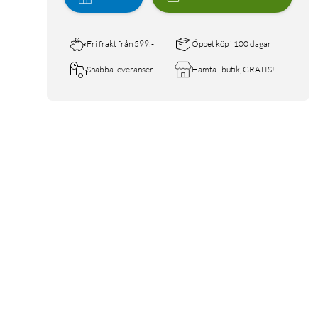
Fri frakt från 599:-
Öppet köp i 100 dagar
Snabba leveranser
Hämta i butik, GRATIS!