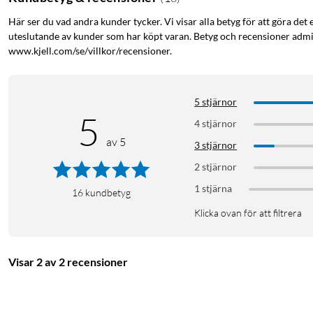
Här ser du vad andra kunder tycker. Vi visar alla betyg för att göra det 
uteslutande av kunder som har köpt varan. Betyg och recensioner admin
www.kjell.com/se/villkor/recensioner.
5 stjärnor
5
4 stjärnor
av 5
3 stjärnor
2 stjärnor
1 stjärna
16
kundbetyg
Klicka ovan för att filtrera
Visar 2 av 2 recensioner