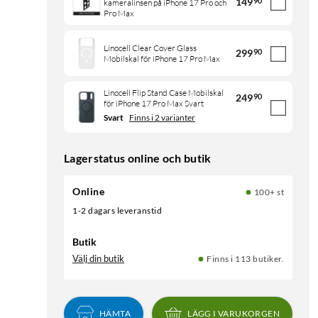
149
90
kameralinsen på iPhone 17 Pro och
Pro Max
Linocell Clear Cover Glass
299
90
Mobilskal för iPhone 17 Pro Max
Linocell Flip Stand Case Mobilskal
249
90
för iPhone 17 Pro Max Svart
Svart
Finns i 2 varianter
Lagerstatus online och butik
Online
100+ st
1-2 dagars leveranstid
Butik
Välj din butik
Finns i 113 butiker.
HÄMTA
LÄGG I VARUKORGEN