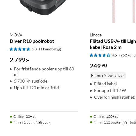
MOVA
Linocell
Diver R10 poolrobot
Flätad USB-A- till Lig
kabel Rosa 2 m
5.0
(1 kundbetyg)
4.5
(962 kund
2 799
:
-
249
90
För fristående pooler upp till 80
m²
Finns i 9 varianter
5 700 l/h sugflöde
Flätad kabel
Upp till 120 min drifttid
För upp till 12 W
Överföringshastighet:
Online
:
20+ st
Online
:
100+ st
Finns i 1 butik.
Välj butik
Finns i 112 butiker.
Välj but