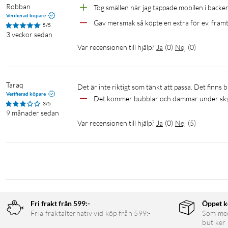
Robban 
Tog smällen när jag tappade mobilen i backe
Verifierad köpare
Gav mersmak så köpte en extra för ev. framt
5/5
3 veckor sedan
Var recensionen till hjälp?
Ja
(
0
)
Nej
(
0
)
Taraq
Det är inte riktigt som tänkt att passa. Det f
Verifierad köpare
Det kommer bubblar och dammar under sk
3/5
9 månader sedan
Var recensionen till hjälp?
Ja
(
0
)
Nej
(
5
)
Fri frakt från 599:-
Öppet k
Fria fraktalternativ vid köp från 599:-
Som medl
butiker