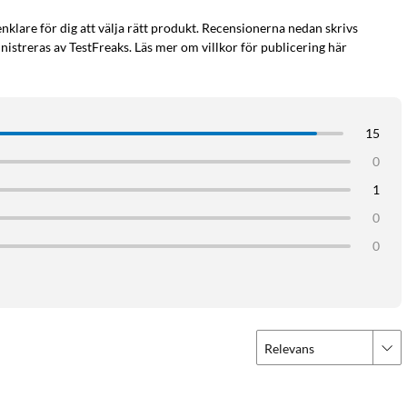
enklare för dig att välja rätt produkt. Recensionerna nedan skrivs
istreras av TestFreaks. Läs mer om villkor för publicering här
15
0
1
0
0
Relevans