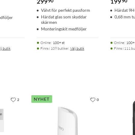
299
90
199
90
Välvt för perfekt passform
Härdat 9H
Härdat glas som skyddar
0,68 mm t
dföljer
skärmen
Monteringskit medföljer
Online
:
100+ st
Online
:
100+ 
lj butik
Finns i 109 butiker.
Välj butik
Finns i 111 bu
NYHET
2
0