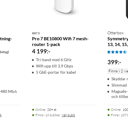
eero
Otterbox
htning-
Pro 7 BE10800 Wifi 7 mesh-
Symmetry
router 1-pack
13, 14, 15
4 199
:
-
betyg)
Tri-band med 6 GHz
399
:
-
Wifi upp till 3,9 Gbps
Finns i 2 v
5 GbE-portar för kabel
Skyddar 
Slimmad &
 480 Mb/s
Magsafe-s
och tillb
Online
:
20+ st
Online
:
100
ik
Finns i 16 butiker.
Välj butik
Finns i 109 