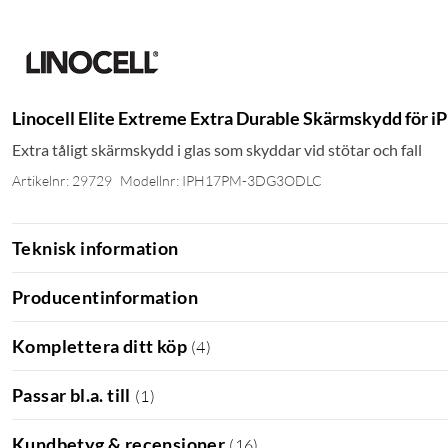
Linocell Elite Extreme Extra Durable Skärmskydd för 
Extra tåligt skärmskydd i glas som skyddar vid stötar och fall
Artikelnr: 29729
Modellnr: IPH17PM-3DG3ODLC
Teknisk information
Producentinformation
Komplettera ditt köp
(
4
)
Passar bl.a. till
(
1
)
Kundbetyg & recensioner
(
16
)