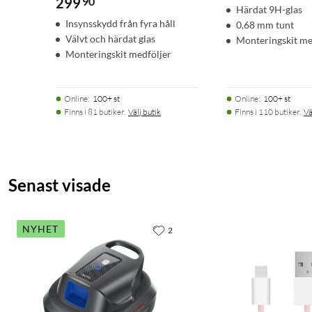
299
90
Härdat 9H-glas
Insynsskydd från fyra håll
0,68 mm tunt
Välvt och härdat glas
Monteringskit me
Monteringskit medföljer
Online
:
100+ st
Online
:
100+ st
Finns i 81 butiker.
Välj butik
Finns i 110 butiker.
Vä
Senast visade
NYHET
2