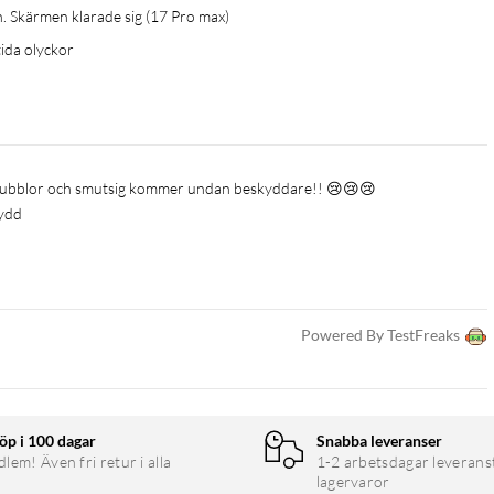
n. Skärmen klarade sig (17 Pro max) 
ida olyckor 
inns bubblor och smutsig kommer undan beskyddare!! 😢😢😢
ydd 
Powered By TestFreaks
öp i 100 dagar
Snabba leveranser
em! Även fri retur i alla
1-2 arbetsdagar leverans
lagervaror