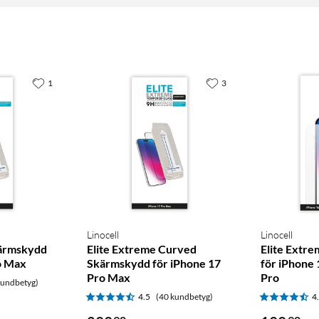
1
3
Linocell
Linocell
kärmskydd
Elite Extreme Curved
Elite Extr
o Max
Skärmskydd för iPhone 17
för iPhone 
Pro Max
Pro
kundbetyg)
4.5
(40 kundbetyg)
4