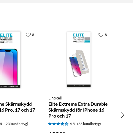
8
8
Linocell
eme Skärmskydd
Elite Extreme Extra Durable
16 Pro, 17 och 17
Skärmskydd för iPhone 16
Pro och 17
.5
(23 kundbetyg)
4.5
(38 kundbetyg)