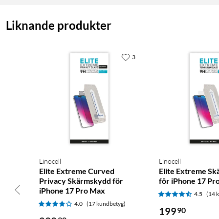
Liknande produkter
3
Linocell
Linocell
Elite Extreme Curved
Elite Extreme S
Privacy Skärmskydd för
för iPhone 17 Pr
iPhone 17 Pro Max
4.5
(14 
4.0
(17 kundbetyg)
199
90