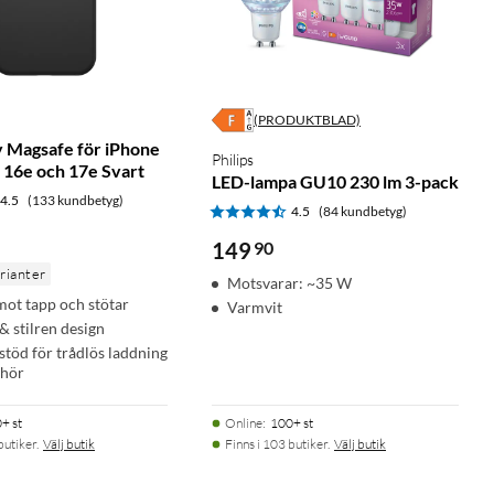
(PRODUKTBLAD)
 Magsafe för iPhone
Philips
, 16e och 17e Svart
LED-lampa GU10 230 lm 3-pack
4.5
(133 kundbetyg)
4.5
(84 kundbetyg)
149
90
arianter
Motsvarar: ~35 W
mot tapp och stötar
Varmvit
 stilren design
töd för trådlös laddning
ehör
+ st
Online
:
100+ st
butiker.
Välj butik
Finns i 103 butiker.
Välj butik