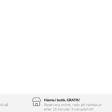
Hämta i butik, GRATIS!
tid på
Reservera online, redo att hämtas ut
efter 15 minuter. Kostnadsfritt!