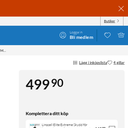
Butiker
Logga in
Bli medlem
LINOCELL ELITE EXTREME EXTRA DURABLE SKÄRMSKYDD FÖR IPHONE 17 PRO MAX
Lägg i inköpslista
4 gillar
90
499
Komplettera ditt köp
Linocell Elite Extreme Skydd för