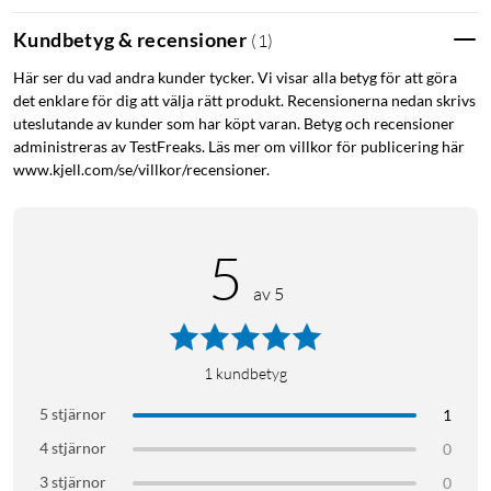
Kundbetyg & recensioner
(
1
)
Här ser du vad andra kunder tycker. Vi visar alla betyg för att göra
det enklare för dig att välja rätt produkt. Recensionerna nedan skrivs
uteslutande av kunder som har köpt varan. Betyg och recensioner
administreras av TestFreaks. Läs mer om villkor för publicering här
www.kjell.com/se/villkor/recensioner.
5
av 5
1
kundbetyg
5 stjärnor
1
4 stjärnor
0
3 stjärnor
0