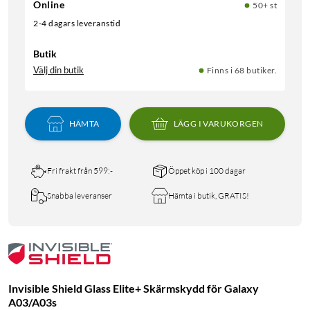
Online
50+ st
2-4 dagars leveranstid
Butik
Välj din butik
Finns i 68 butiker.
HÄMTA
LÄGG I VARUKORGEN
Fri frakt från 599:-
Öppet köp i 100 dagar
Snabba leveranser
Hämta i butik, GRATIS!
Invisible Shield Glass Elite+ Skärmskydd för Galaxy
A03/A03s