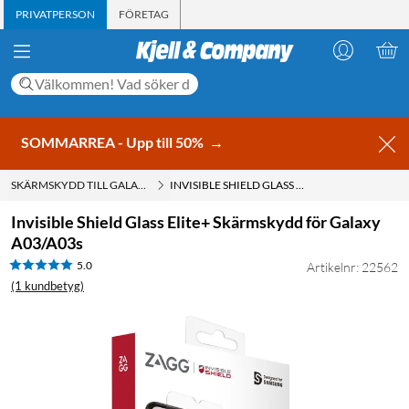
PRIVATPERSON
FÖRETAG
SOMMARREA - Upp till 50%
→
SKÄRMSKYDD TILL GALAXY A03 & A03S
INVISIBLE SHIELD GLASS ELITE+ SKÄRMSKYDD FÖR GALAXY A03/A03S
Invisible Shield Glass Elite+ Skärmskydd för Galaxy
A03/A03s
5.0
Artikelnr: 22562
(1 kundbetyg)