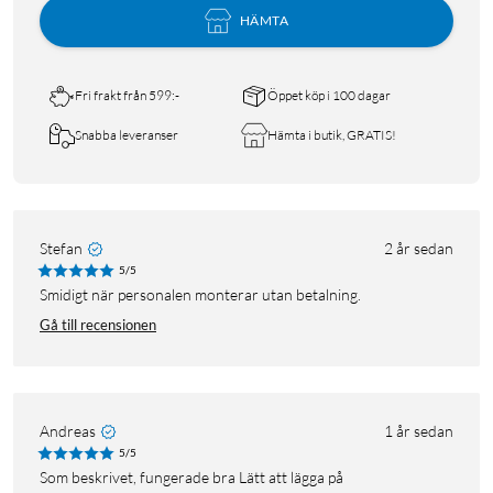
HÄMTA
Fri frakt från 599:-
Öppet köp i 100 dagar
Snabba leveranser
Hämta i butik, GRATIS!
Stefan
2 år sedan
5/5
smidigt när personalen monterar utan betalning.
Gå till recensionen
Andreas
1 år sedan
5/5
Som beskrivet, fungerade bra Lätt att lägga på