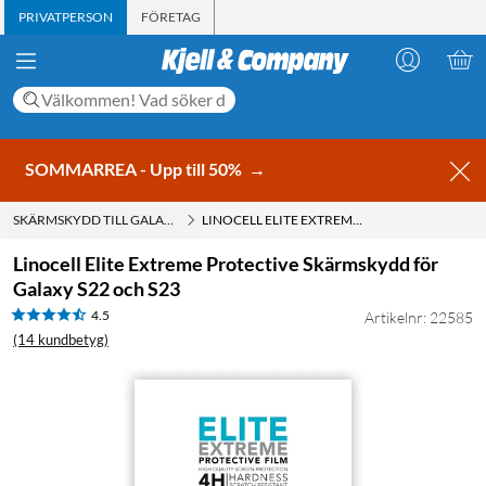
PRIVATPERSON
FÖRETAG
SOMMARREA - Upp till 50%
→
SKÄRMSKYDD TILL GALAXY S22
LINOCELL ELITE EXTREME PROTECTIVE SKÄRMSKYDD FÖR GALAXY S22 OCH S23
Linocell Elite Extreme Protective Skärmskydd för
Galaxy S22 och S23
4.5
Artikelnr: 22585
(14 kundbetyg)