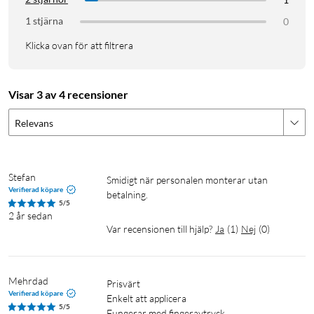
1 stjärna
0
Klicka ovan för att filtrera
Visar 3 av 4 recensioner
Relevans
Stefan
smidigt när personalen monterar utan 
Verifierad köpare
betalning.
5/5
2 år sedan
Var recensionen till hjälp?
Ja
(
1
)
Nej
(
0
)
Mehrdad
Prisvärt 

Verifierad köpare
Enkelt att applicera 

5/5
Fungerar med fingeravtryck 