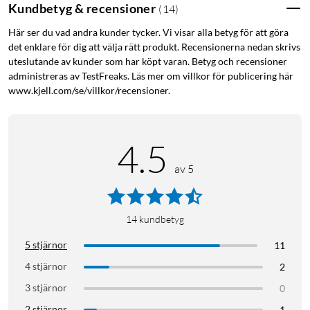
Kundbetyg & recensioner
(
14
)
Här ser du vad andra kunder tycker. Vi visar alla betyg för att göra
det enklare för dig att välja rätt produkt. Recensionerna nedan skrivs
uteslutande av kunder som har köpt varan. Betyg och recensioner
administreras av TestFreaks. Läs mer om villkor för publicering här
www.kjell.com/se/villkor/recensioner.
4.5
av 5
14
kundbetyg
5 stjärnor
11
4 stjärnor
2
3 stjärnor
0
2 stjärnor
1