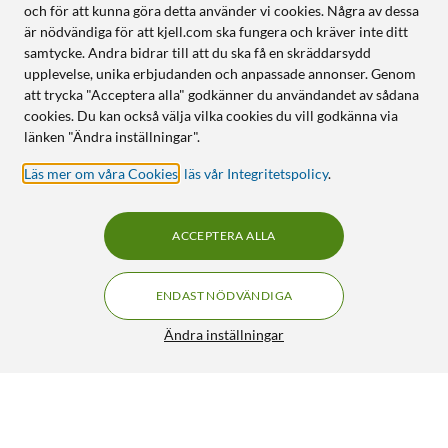
och för att kunna göra detta använder vi cookies. Några av dessa
är nödvändiga för att kjell.com ska fungera och kräver inte ditt
samtycke. Andra bidrar till att du ska få en skräddarsydd
upplevelse, unika erbjudanden och anpassade annonser. Genom
att trycka "Acceptera alla" godkänner du användandet av sådana
cookies. Du kan också välja vilka cookies du vill godkänna via
länken "Ändra inställningar".
Läs mer om våra Cookies
,
läs vår Integritetspolicy
.
ACCEPTERA ALLA
ENDAST NÖDVÄNDIGA
Ändra inställningar
Linocell Elite Extreme Protective Skärmskydd för Galaxy
S22 och S23
149:90
4.5/5