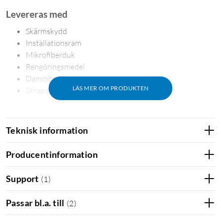
Levereras med
Skärmskydd
Installationsram
Mikrofiberduk
Rengöringsmedel
Dammborttagare
LÄS MER OM PRODUKTEN
Skrapa
Teknisk information
Producentinformation
Support
(
1
)
Passar bl.a. till
(
2
)