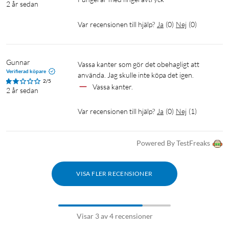
2 år sedan
Var recensionen till hjälp?
Ja
(
0
)
Nej
(
0
)
Gunnar
Vassa kanter som gör det obehagligt att 
Verifierad köpare
använda. Jag skulle inte köpa det igen.
2/5
Vassa kanter.
2 år sedan
Var recensionen till hjälp?
Ja
(
0
)
Nej
(
1
)
Powered By TestFreaks
VISA FLER RECENSIONER
Visar 3 av 4 recensioner